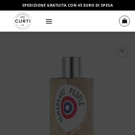
Salta
SPEDIZIONE GRATUITA CON 45 EURO DI SPESA
ai
contenuti
Aggiungi
alla lista
dei
desideri