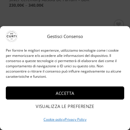
230,00
€
–
340,00
€
Aggiungi
Gestisci Consenso
alla lista
dei
desideri
Per fornire le migliori esperienze, utilizziamo tecnologie come i cookie
per memorizzare e/o accedere alle informazioni del dispositivo. Il
consenso a queste tecnologie ci permetterà di elaborare dati come il
comportamento di navigazione o ID unici su questo sito. Non
acconsentire o ritirare il consenso può influire negativamente su alcune
caratteristiche e funzioni.
ACCETTA
VISUALIZZA LE PREFERENZE
Cookie policy
Privacy Policy