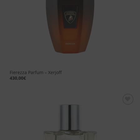
Fierezza Parfum – Xerjoff
430,00
€
Aggiungi
alla lista
dei
desideri