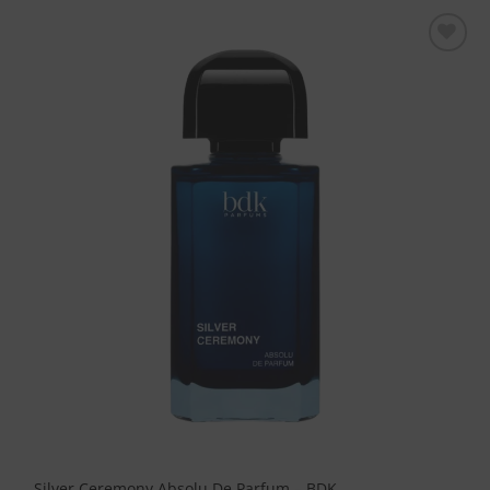
Aggiungi
alla lista
dei
desideri
Silver Ceremony Absolu De Parfum – BDK