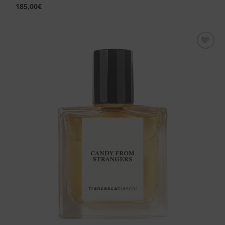
185,00
€
Aggiungi
alla lista
dei
desideri