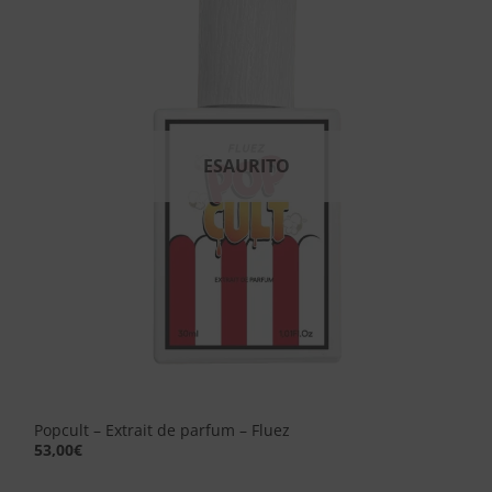
Aggiungi
alla lista
dei
desideri
ESAURITO
Popcult – Extrait de parfum – Fluez
53,00
€