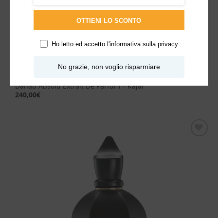
OTTIENI LO SCONTO
Ho letto ed accetto l'
informativa sulla privacy
No grazie, non voglio risparmiare
Dahab Absolu Extrait De Parfum – Kajal
240,00
€
Aggiungi
alla lista
dei
desideri