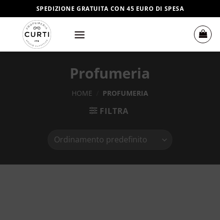
Salta
SPEDIZIONE GRATUITA CON 45 EURO DI SPESA
ai
contenuti
Profumeria
HOME
/
PROFUMERIA
FILTRA