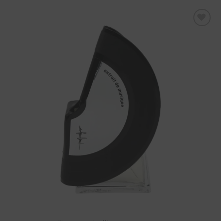
Aggiungi
alla lista
dei
desideri