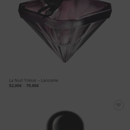
La Nuit Trésor – Lancome
52,00
€
–
70,00
€
Aggiungi
alla lista
dei
desideri