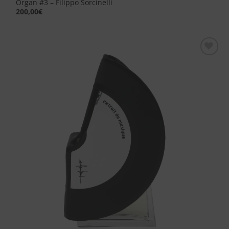
Organ #3 – Filippo Sorcinelli
200,00
€
Aggiungi
alla lista
dei
desideri