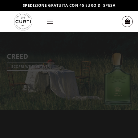
Salta
SPEDIZIONE GRATUITA CON 45 EURO DI SPESA
ai
contenuti
CREED
SCOPRI WILD VETIVER