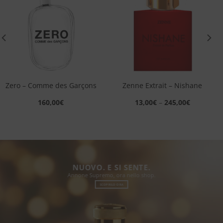
Aggiungi
Aggiungi
alla lista
alla lista
dei
dei
desideri
desideri
Zero – Comme des Garçons
Zenne Extrait – Nishane
160,00
€
13,00
€
–
245,00
€
NUOVO. E SI SENTE.
Annone Supremo, ora nello shop.
SCOPRILO ORA