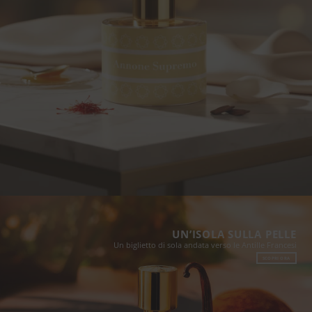
UN’ISOLA SULLA PELLE
Un biglietto di sola andata verso le Antille Francesi
SCOPRI ORA