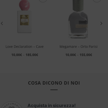
Aggiungi
Aggiungi
alla lista
alla lista
dei
dei
desideri
desideri
Love Declaration – Cave
Megamare – Orto Parisi
10,00
€
–
185,00
€
10,00
€
–
155,00
€
COSA DICONO DI NOI
Acquista in sicurezza!