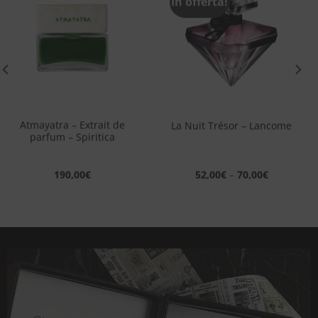
In offerta!
Aggiungi
Aggiungi
alla lista
alla lista
dei
dei
desideri
desideri
Atmayatra – Extrait de
La Nuit Trésor – Lancome
parfum – Spiritica
190,00
€
52,00
€
–
70,00
€