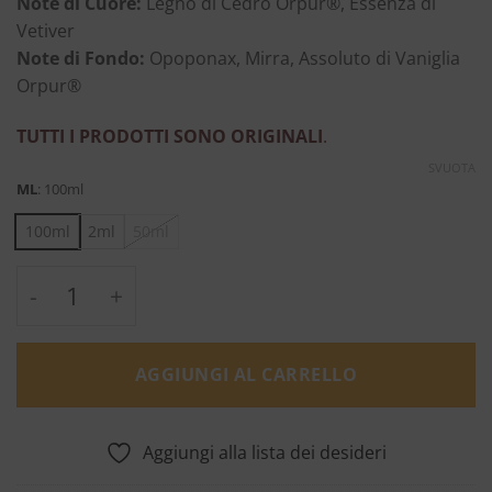
Note di Cuore:
Legno di Cedro Orpur®, Essenza di
Vetiver
Note di Fondo:
Opoponax, Mirra, Assoluto di Vaniglia
Orpur®
TUTTI I PRODOTTI SONO ORIGINALI
.
SVUOTA
ML
:
100ml
100ml
2ml
50ml
Fat Electrician - Etat Libre d'Orange quantit
AGGIUNGI AL CARRELLO
Aggiungi alla lista dei desideri