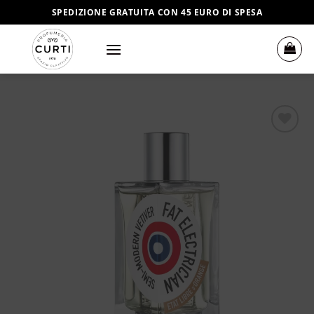
Salta
SPEDIZIONE GRATUITA CON 45 EURO DI SPESA
ai
contenuti
Aggiungi
alla lista
dei
desideri