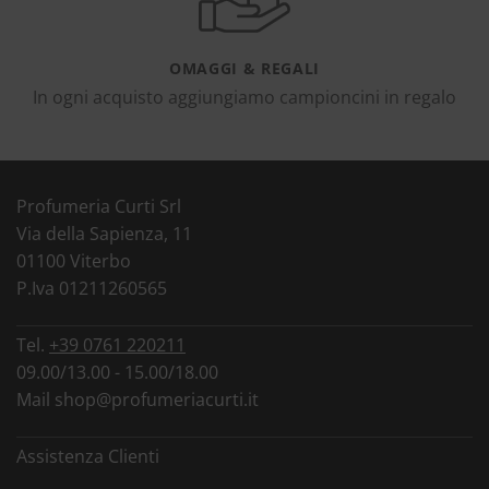
OMAGGI & REGALI
In ogni acquisto aggiungiamo campioncini in regalo
Profumeria Curti Srl
Via della Sapienza, 11
01100 Viterbo
P.Iva 01211260565
Tel.
+39 0761 220211
09.00/13.00 - 15.00/18.00
Mail
shop@profumeriacurti.it
Assistenza Clienti