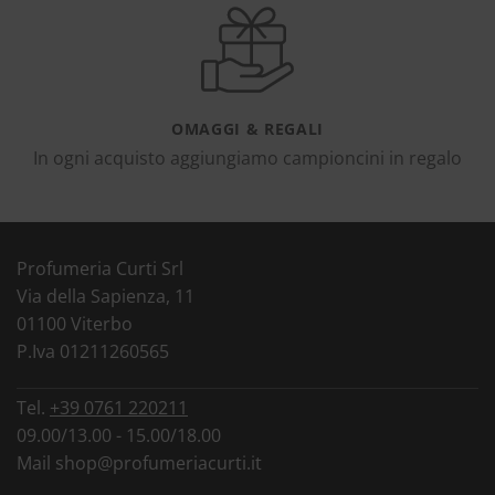
OMAGGI & REGALI
In ogni acquisto aggiungiamo campioncini in regalo
Profumeria Curti Srl
Via della Sapienza, 11
01100 Viterbo
P.Iva 01211260565
Tel.
+39 0761 220211
09.00/13.00 - 15.00/18.00
Mail
shop@profumeriacurti.it