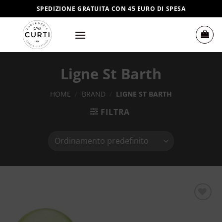
Salta
SPEDIZIONE GRATUITA CON 45 EURO DI SPESA
ai
contenuti
Ligne St Barth
HOME
/
BRAND
/
LIGNE ST BARTH
FILTRA
Aggiungi
alla lista