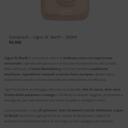
Sunsplash – Ligne St. Barth – 200ml
58,00
€
Ligne St Barth
è un invito a vivere la
bellezza come un’esperienza
sensoriale
, ispirata alla purezza e al fascino incontaminato dei Caraibi.
Nato nell’isola di
Saint-Barthélemy
, il brand combina
tradizione
antillana, ingredienti naturali e savoir-faire europeo
, dando vita a
trattamenti corpo e viso di straordinaria delicatezza ed efficacia.
Ogni formula è un omaggio alla natura tropicale:
olio di cocco, aloe vera,
frutto della passione e mango
si fondono in texture leggere, profumate e
avvolgenti, per una skincare che nutre la pelle e risveglia i sensi.
Conosciuto per i suoi
oli preziosi, latti idratanti e scrub esfolianti
,
Ligne
St Barth
trasforma ogni gesto in un rituale di benessere, capace di
evocare la sensazione unica di una fuga su una spiaggia paradisiaca.