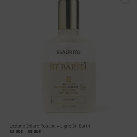
Aggiungi
alla lista
dei
desideri
ESAURITO
Lozione Solare Roucou – Ligne St. Barth
52,00
€
–
59,00
€