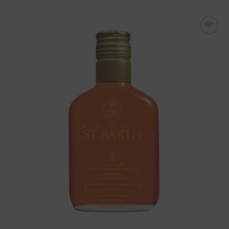
Aggiungi
alla lista
dei
desideri