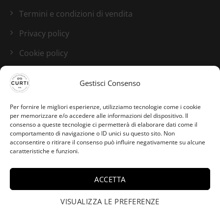
Termini e condizioni di vendita
Privacy policy
Cookie policy
Blog
Gestisci Consenso
I nostri canali social
Per fornire le migliori esperienze, utilizziamo tecnologie come i cookie
per memorizzare e/o accedere alle informazioni del dispositivo. Il
consenso a queste tecnologie ci permetterà di elaborare dati come il
comportamento di navigazione o ID unici su questo sito. Non
acconsentire o ritirare il consenso può influire negativamente su alcune
caratteristiche e funzioni.
ACCETTA
VISUALIZZA LE PREFERENZE