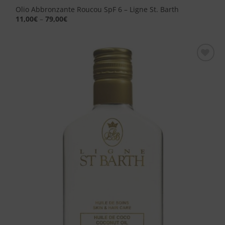
Olio Abbronzante Roucou SpF 6 – Ligne St. Barth
11,00
€
–
79,00
€
Aggiungi
alla lista
dei
desideri