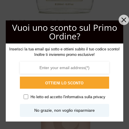
Olio di Cocco – Ligne St. Barth
Vuoi uno sconto sul Primo
9,00
€
–
63,00
€
Ordine?
Inserisci la tua email qui sotto e ottieni subito il tuo codice sconto!
Inoltre ti invieremo promo esclusive!
Aggiungi
alla lista
dei
desideri
OTTIENI LO SCONTO
Ho letto ed accetto l'
informativa sulla privacy
No grazie, non voglio risparmiare