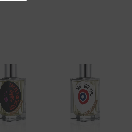
Aggiungi
Aggiungi
alla lista
alla lista
dei
dei
desideri
desideri