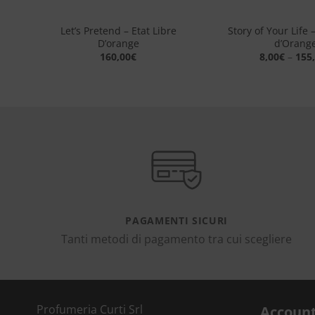
+
+
Etat
Let’s Pretend – Etat Libre
Story of Your Life 
D’orange
d’Orang
160,00
€
8,00
€
–
155
PAGAMENTI SICURI
Tanti metodi di pagamento tra cui scegliere
Profumeria Curti Srl
Accoun