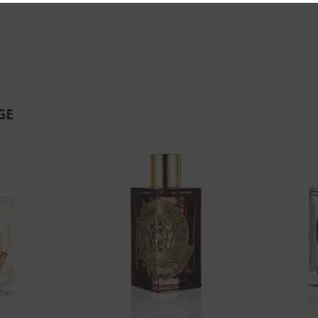
GE
Aggiungi
Aggiungi
alla lista
alla lista
dei
dei
desideri
desideri