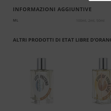
INFORMAZIONI AGGIUNTIVE
ML
100ml, 2ml, 50ml
ALTRI PRODOTTI DI ETAT LIBRE D’ORAN
ngi
Aggiungi
sta
alla lista
dei
eri
desideri