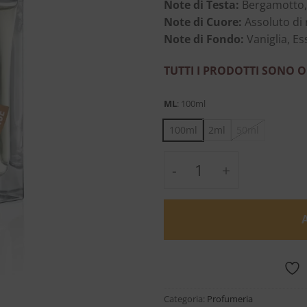
Note di Testa:
Bergamotto, 
Note di Cuore:
Assoluto di 
Note di Fondo:
Vaniglia, E
TUTTI I PRODOTTI SONO O
ML
:
100ml
100ml
2ml
50ml
Divin Enfant - Etat L
Categoria:
Profumeria