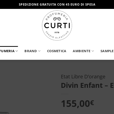
SPEDIZIONE GRATUITA CON 45 EURO DI SPESA
FUMERIA
BRAND
COSMETICA
AMBIENTE
SAMPLE
Etat Libre D’orange
Divin Enfant – 
Aggiungi
alla lista
dei
155,00
€
desideri