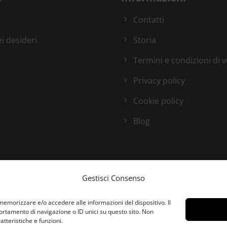
Contatti
ei desideri
Storia
Termini e condizioni di 
Privacy policy
Cookie policy
Blog
Gestisci Consenso
 memorizzare e/o accedere alle informazioni del dispositivo. Il
rtamento di navigazione o ID unici su questo sito. Non
tteristiche e funzioni.