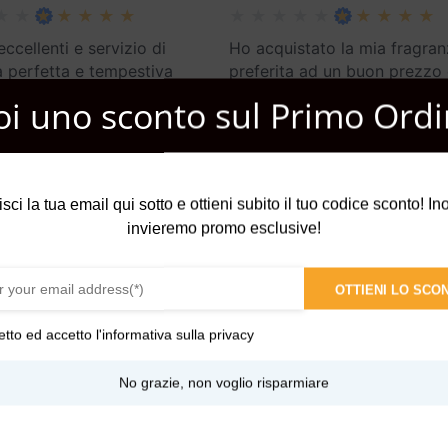
eccellenti e servizio di
Ho acquistato la mia fragran
 perfetta e tempestiva
preferita ad un buon prezzo
oncini bellissimi. Grazie
arrivata perfettamente
oi uno sconto sul Primo Ordi
confezionata e con qua
…
più
Leggi di più
isci la tua email qui sotto e ottieni subito il tuo codice sconto! Inol
invieremo promo esclusive!
OTTIENI LO SCO
stessa intensità. Ci intenerisce con il suo aspetto angelico e allo
etto ed accetto l'
informativa sulla privacy
e di testa, si percepisce l’accordo inaspettato caffè, cuoio e tabac
No grazie, non voglio risparmiare
pricci, e arriva sempre al suo scopo. Delizioso piccolo mostro!