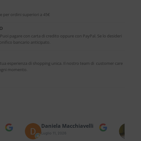
e per ordini superiori a 45€
RO
. Puoi pagare con carta di credito oppure con PayPal. Se lo desideri
nifico bancario anticipato.
 tua esperienza di shopping unica. Il nostro team di customer care
n ogni momento.
Daniela Macchiavelli
Fe
Luglio 11, 2026
Lug