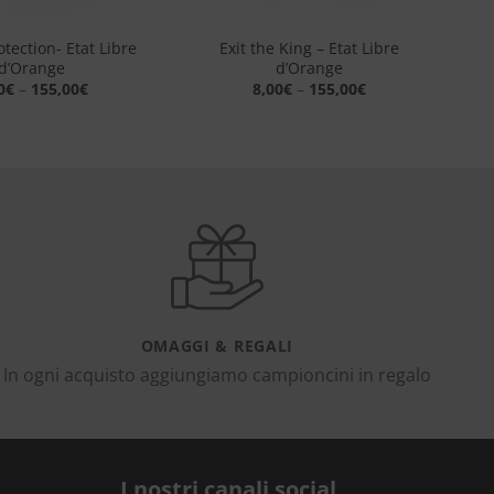
+
tection- Etat Libre
Exit the King – Etat Libre
d’Orange
d’Orange
0
€
–
155,00
€
8,00
€
–
155,00
€
OMAGGI & REGALI
In ogni acquisto aggiungiamo campioncini in regalo
I nostri canali social