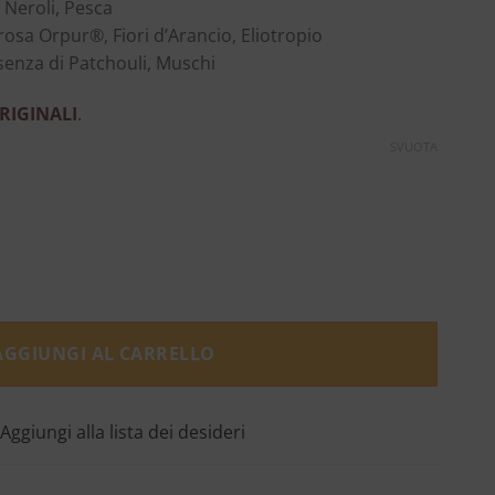
Neroli, Pesca
rosa Orpur®, Fiori d’Arancio, Eliotropio
ssenza di Patchouli, Muschi
RIGINALI
.
SVUOTA
ibre d'Orange quantità
AGGIUNGI AL CARRELLO
Aggiungi alla lista dei desideri