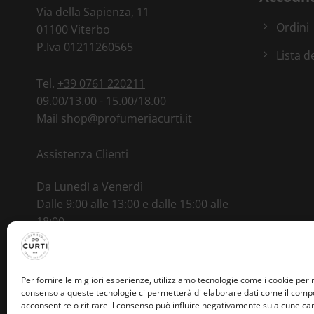
Via della Sapienza, 11
Ordini
01100 Viterbo
P.Iva 01211260565
Lista d
Tel.
+39 0761 220211
09.00/13.00 - 15.00/18.00
Mail
shop@profumeriacurti.it
Assistenza Clienti
Da Lunedì a Venerdì
Dalle 9:00 alle 13:00 e dalle 15:00 alle
18:00
Tel.
+39 346 0964892
Per fornire le migliori esperienze, utilizziamo tecnologie come i cookie per
consenso a queste tecnologie ci permetterà di elaborare dati come il compo
acconsentire o ritirare il consenso può influire negativamente su alcune cara