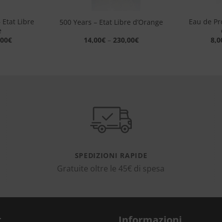
+
+
– Etat Libre
Eau de Pro
500 Years – Etat Libre d’Orange
e
,00
€
14,00
€
–
230,00
€
8,0
SPEDIZIONI RAPIDE
Gratuite oltre le 45€ di spesa
t
Informazioni