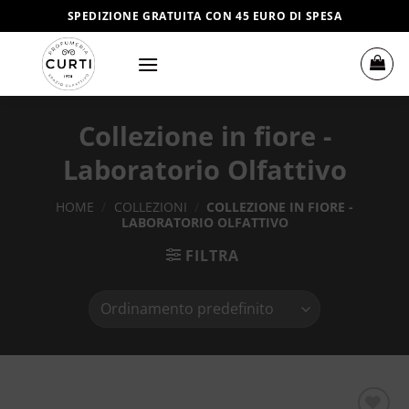
Salta
SPEDIZIONE GRATUITA CON 45 EURO DI SPESA
ai
contenuti
Collezione in fiore -
Laboratorio Olfattivo
HOME
/
COLLEZIONI
/
COLLEZIONE IN FIORE -
LABORATORIO OLFATTIVO
FILTRA