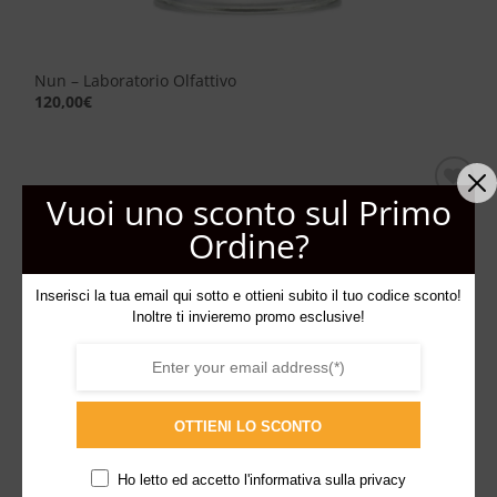
Nun – Laboratorio Olfattivo
120,00
€
Vuoi uno sconto sul Primo
Aggiungi
Ordine?
alla lista
dei
desideri
Inserisci la tua email qui sotto e ottieni subito il tuo codice sconto!
Inoltre ti invieremo promo esclusive!
OTTIENI LO SCONTO
Ho letto ed accetto l'
informativa sulla privacy