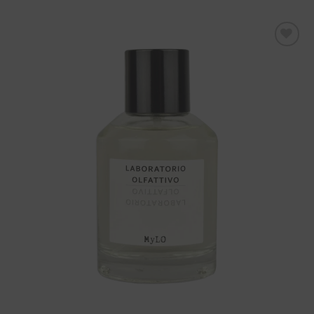
Aggiungi
alla lista
dei
desideri