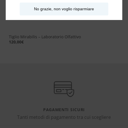
No grazie, non voglio risparmiare
Tiglio Mirabilis – Laboratorio Olfattivo
120,00
€
PAGAMENTI SICURI
Tanti metodi di pagamento tra cui scegliere