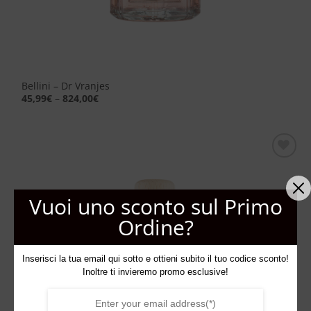
Bellini – Dr Vranjes
45,99
€
–
824,00
€
Aggiungi
alla lista
dei
Vuoi uno sconto sul Primo
desideri
Ordine?
Inserisci la tua email qui sotto e ottieni subito il tuo codice sconto!
Inoltre ti invieremo promo esclusive!