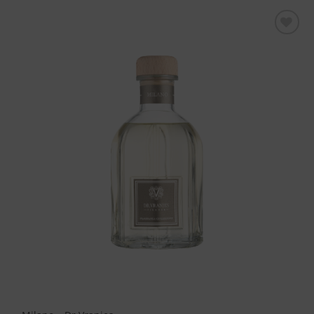
Aggiungi
alla lista
dei
desideri