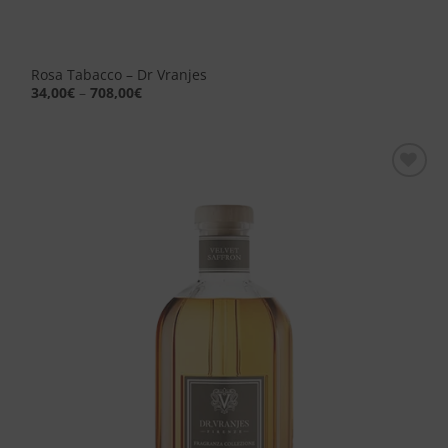
Rosa Tabacco – Dr Vranjes
34,00
€
–
708,00
€
Aggiungi
alla lista
dei
desideri