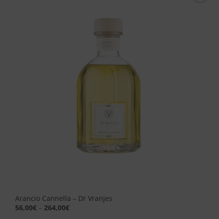
Aggiungi
alla lista
dei
desideri
Arancio Cannella – Dr Vranjes
56,00
€
–
264,00
€