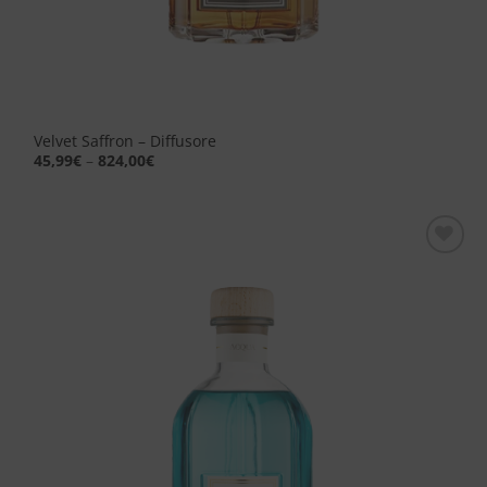
Velvet Saffron – Diffusore
45,99
€
–
824,00
€
Aggiungi
alla lista
dei
desideri