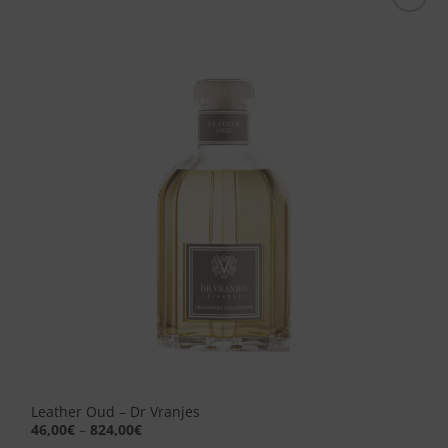
Aggiungi
alla lista
dei
desideri
Leather Oud – Dr Vranjes
46,00
€
–
824,00
€