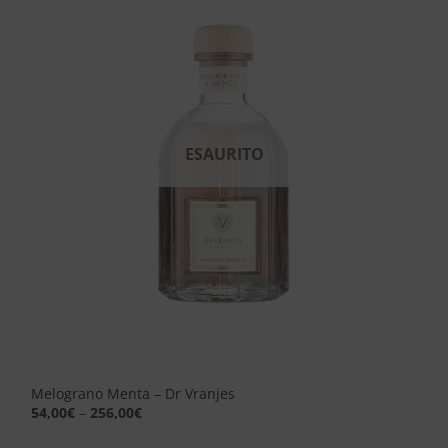
Aggiungi
alla lista
dei
desideri
ESAURITO
Melograno Menta – Dr Vranjes
54,00
€
–
256,00
€