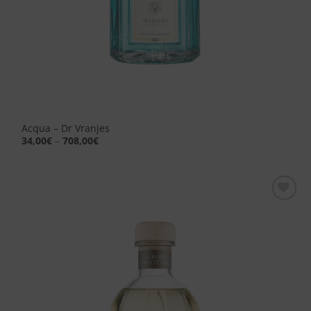
Acqua – Dr Vranjes
34,00
€
–
708,00
€
Aggiungi
alla lista
dei
desideri