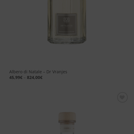
Albero di Natale – Dr Vranjes
45,99
€
–
824,00
€
Aggiungi
alla lista
dei
desideri