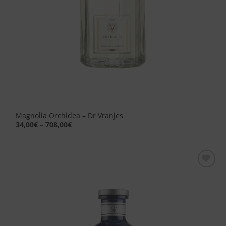
Magnolia Orchidea – Dr Vranjes
34,00
€
–
708,00
€
Aggiungi
alla lista
dei
desideri