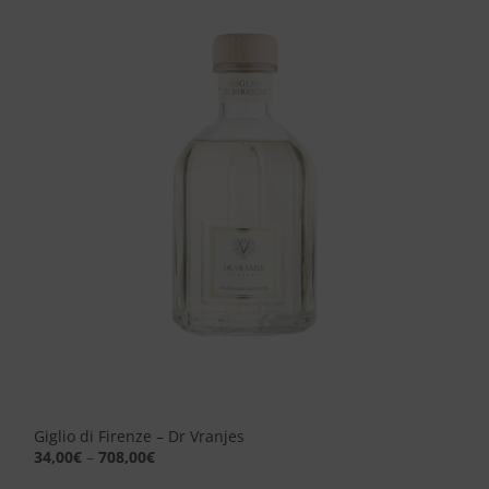
Aggiungi
alla lista
dei
desideri
Giglio di Firenze – Dr Vranjes
34,00
€
–
708,00
€