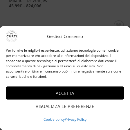
Milano – Dr Vranjes
45,99
€
–
824,00
€
Aggiungi
Gestisci Consenso
alla lista
dei
desideri
Per fornire le migliori esperienze, utilizziamo tecnologie come i cookie
per memorizzare e/o accedere alle informazioni del dispositivo. Il
consenso a queste tecnologie ci permetterà di elaborare dati come il
comportamento di navigazione o ID unici su questo sito. Non
acconsentire o ritirare il consenso può influire negativamente su alcune
caratteristiche e funzioni.
ACCETTA
VISUALIZZA LE PREFERENZE
Cookie policy
Privacy Policy