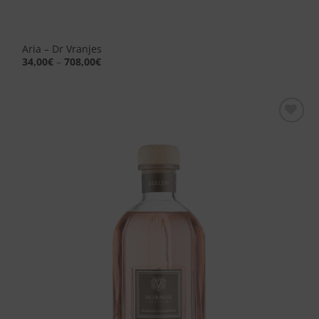
Aria – Dr Vranjes
34,00
€
–
708,00
€
Aggiungi
alla lista
dei
desideri