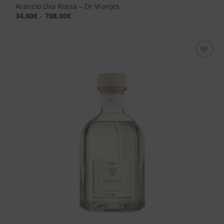
Arancio Uva Rossa – Dr Vranjes
34,00
€
–
708,00
€
Aggiungi
alla lista
dei
desideri