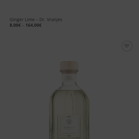
Ginger Lime – Dr. Vranjes
8,00
€
–
164,00
€
Aggiungi
alla lista
dei
desideri