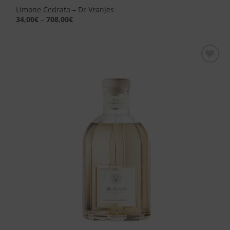
Limone Cedrato – Dr Vranjes
34,00
€
–
708,00
€
Aggiungi
alla lista
dei
desideri