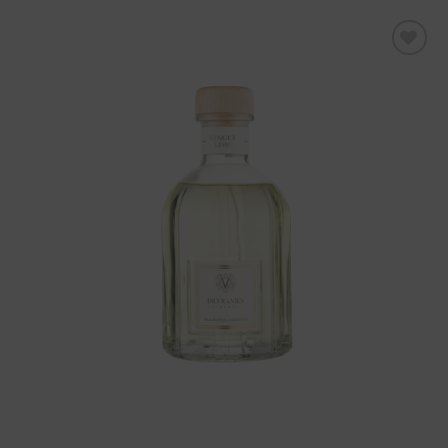
Aggiungi
alla lista
dei
desideri