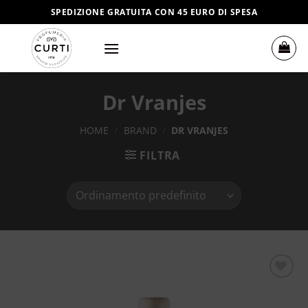
Salta
SPEDIZIONE GRATUITA CON 45 EURO DI SPESA
ai
contenuti
Dr Vranjes
HOME
/
BRAND
/
DR VRANJES
FILTRA
Aggiungi
alla lista