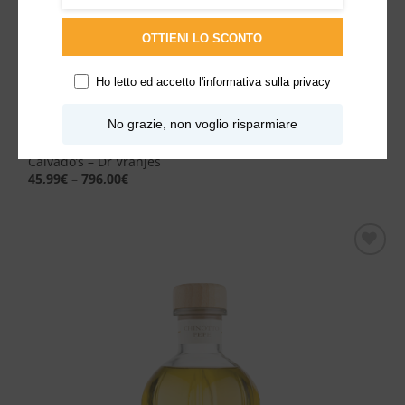
OTTIENI LO SCONTO
Ho letto ed accetto l'
informativa sulla privacy
No grazie, non voglio risparmiare
Calvado’s – Dr Vranjes
45,99
€
–
796,00
€
Aggiungi
alla lista
dei
desideri