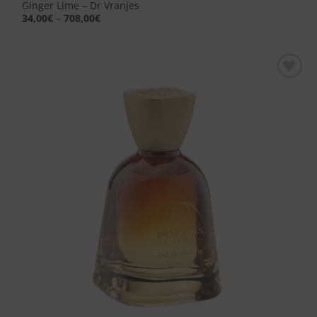
Ginger Lime – Dr Vranjes
34,00
€
–
708,00
€
Aggiungi
alla lista
dei
desideri