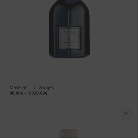
Maserati – Dr Vranjes
88,00
€
–
1.030,00
€
Aggiungi
alla lista
dei