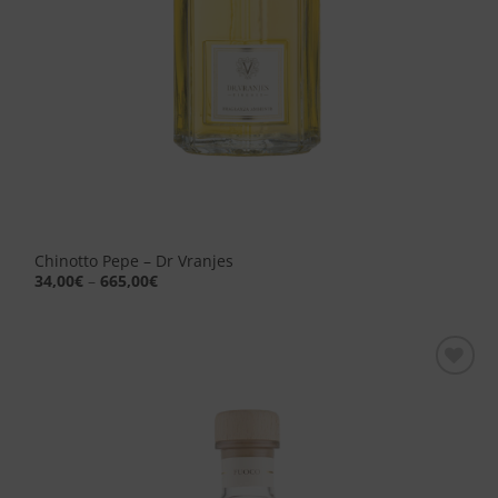
Chinotto Pepe – Dr Vranjes
34,00
€
–
665,00
€
Aggiungi
alla lista
dei
desideri