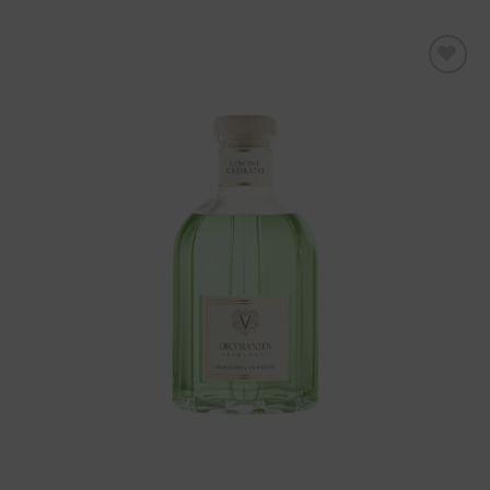
Aggiungi
alla lista
dei
desideri