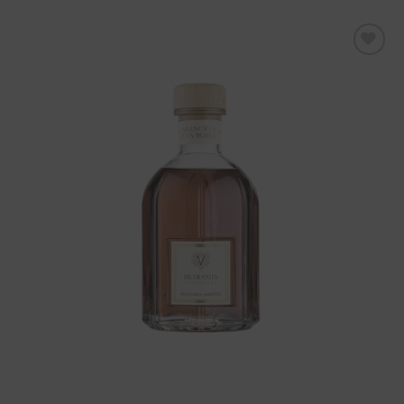
Aggiungi
alla lista
dei
desideri