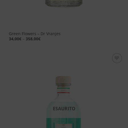
Green Flowers – Dr Vranjes
34,00
€
–
358,00
€
Aggiungi
alla lista
dei
desideri
ESAURITO