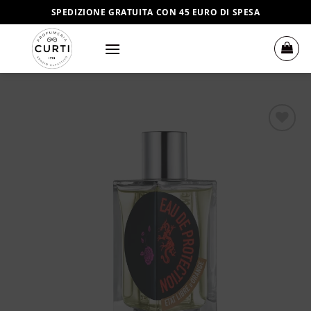
Salta
SPEDIZIONE GRATUITA CON 45 EURO DI SPESA
ai
contenuti
Aggiungi
alla lista
dei
desideri