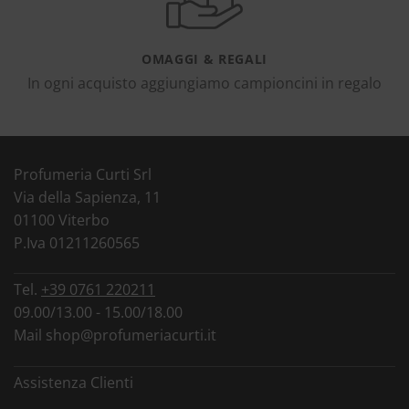
OMAGGI & REGALI
In ogni acquisto aggiungiamo campioncini in regalo
Profumeria Curti Srl
Via della Sapienza, 11
01100 Viterbo
P.Iva 01211260565
Tel.
+39 0761 220211
09.00/13.00 - 15.00/18.00
Mail
shop@profumeriacurti.it
Assistenza Clienti