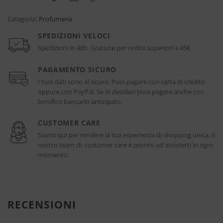
Categoria:
Profumeria
SPEDIZIONI VELOCI
Spedizioni in 48h. Gratuite per ordini superiori a 45€
PAGAMENTO SICURO
I tuoi dati sono al sicuro. Puoi pagare con carta di credito
oppure con PayPal. Se lo desideri puoi pagare anche con
bonifico bancario anticipato.
CUSTOMER CARE
Siamo qui per rendere la tua esperienza di shopping unica. Il
nostro team di customer care è pronto ad assisterti in ogni
momento.
RECENSIONI