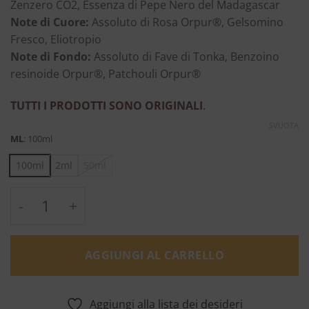
Zenzero CO2, Essenza di Pepe Nero del Madagascar
Note di Cuore:
Assoluto di Rosa Orpur®, Gelsomino
Fresco, Eliotropio
Note di Fondo:
Assoluto di Fave di Tonka, Benzoino
resinoide Orpur®, Patchouli Orpur®
TUTTI I PRODOTTI SONO ORIGINALI
.
SVUOTA
ML
:
100ml
100ml
2ml
50ml
Eau de Protection- Etat Libre d'Orange quan
AGGIUNGI AL CARRELLO
Aggiungi alla lista dei desideri