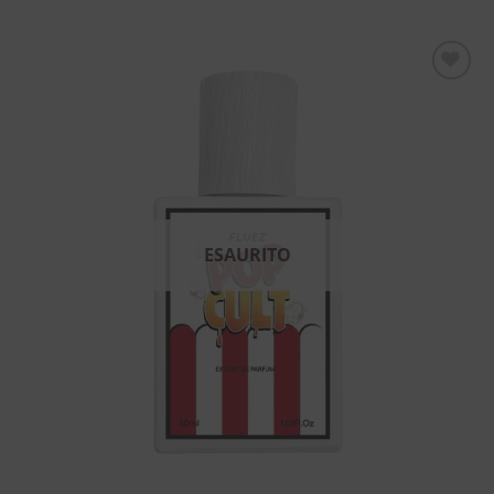
Aggiungi
alla lista
dei
desideri
ESAURITO