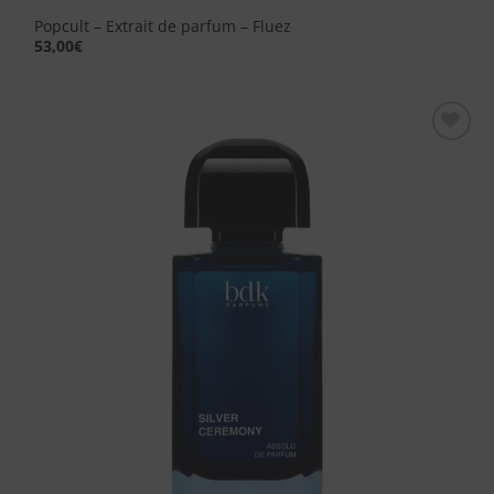
Popcult – Extrait de parfum – Fluez
53,00
€
Aggiungi
alla lista
dei
desideri