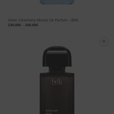
Silver Ceremony Absolu De Parfum – BDK
230,00
€
–
340,00
€
Aggiungi
alla lista
dei
desideri