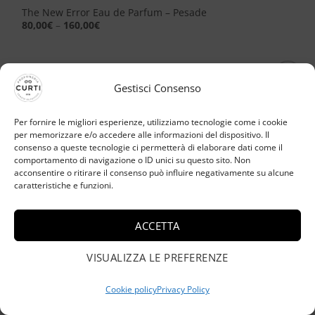
The New Error Eau de Parfum – Pesade
80,00
€
–
160,00
€
Gestisci Consenso
Aggiungi
alla lista
dei
Per fornire le migliori esperienze, utilizziamo tecnologie come i cookie
desideri
per memorizzare e/o accedere alle informazioni del dispositivo. Il
consenso a queste tecnologie ci permetterà di elaborare dati come il
comportamento di navigazione o ID unici su questo sito. Non
acconsentire o ritirare il consenso può influire negativamente su alcune
caratteristiche e funzioni.
ACCETTA
VISUALIZZA LE PREFERENZE
Cookie policy
Privacy Policy