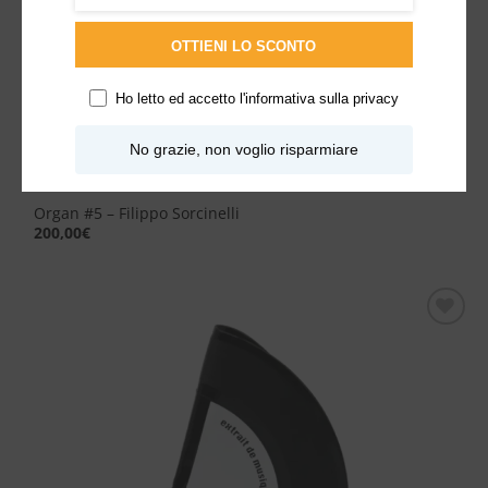
OTTIENI LO SCONTO
Ho letto ed accetto l'
informativa sulla privacy
No grazie, non voglio risparmiare
Organ #5 – Filippo Sorcinelli
200,00
€
Aggiungi
alla lista
dei
desideri