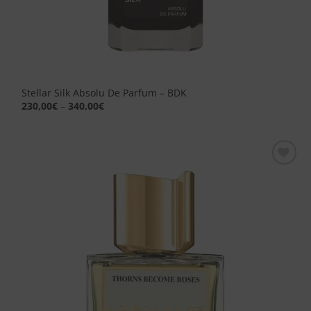
Stellar Silk Absolu De Parfum – BDK
230,00
€
–
340,00
€
Aggiungi
alla lista
dei
desideri