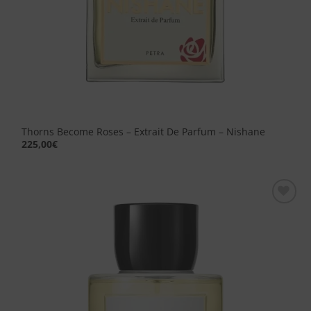
Thorns Become Roses – Extrait De Parfum – Nishane
225,00
€
Aggiungi
alla lista
dei
desideri