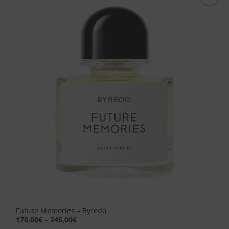
Aggiungi
alla lista
dei
desideri
Future Memories – Byredo
170,00
€
–
245,00
€