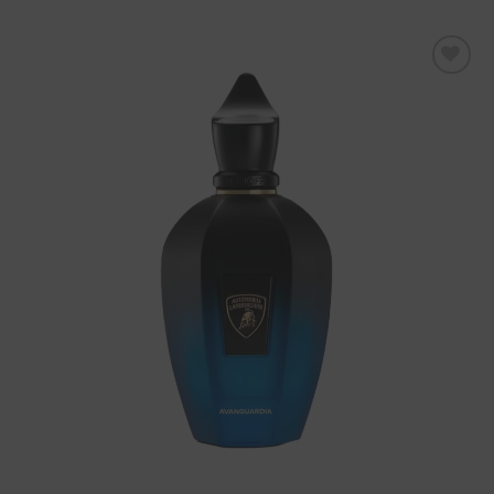
Aggiungi
alla lista
dei
desideri