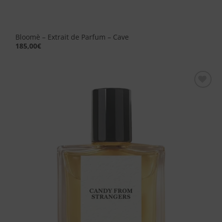
Bloomè – Extrait de Parfum – Cave
185,00
€
Aggiungi
alla lista
dei
desideri