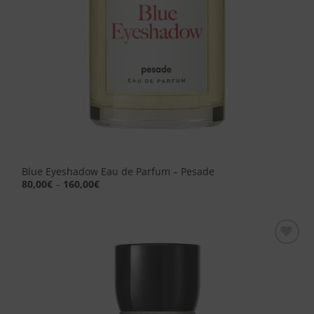
Blue Eyeshadow Eau de Parfum – Pesade
80,00
€
–
160,00
€
Aggiungi
alla lista
dei
desideri