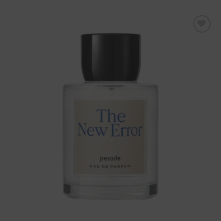
Aggiungi
alla lista
dei
desideri