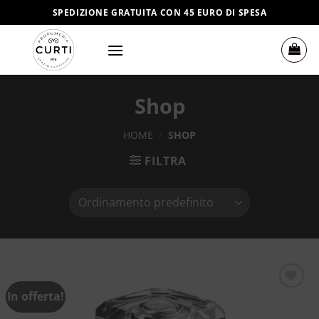
Salta
SPEDIZIONE GRATUITA CON 45 EURO DI SPESA
ai
contenuti
Shop
HOME
/
SHOP
FILTRA
In offerta!
Aggiungi
alla lista