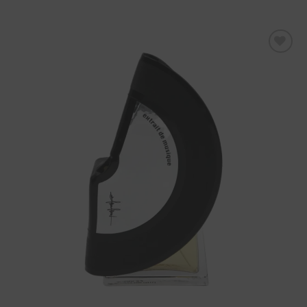
Aggiungi
alla lista
dei
desideri