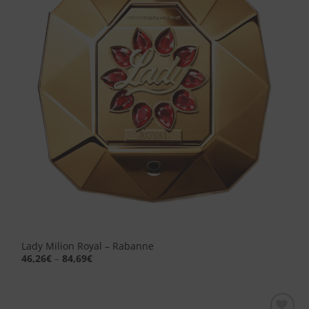
dei
desideri
Lady Milion Royal – Rabanne
46,26
€
–
84,69
€