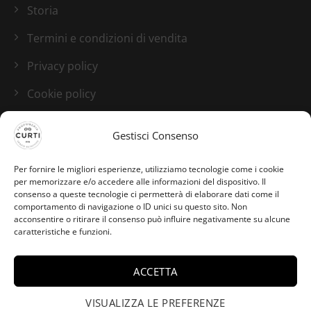
Storia
Termini e condizioni di vendita
Privacy policy
Cookie policy
Blog
Gestisci Consenso
I nostri canali social
Per fornire le migliori esperienze, utilizziamo tecnologie come i cookie
per memorizzare e/o accedere alle informazioni del dispositivo. Il
consenso a queste tecnologie ci permetterà di elaborare dati come il
comportamento di navigazione o ID unici su questo sito. Non
acconsentire o ritirare il consenso può influire negativamente su alcune
caratteristiche e funzioni.
ACCETTA
VISUALIZZA LE PREFERENZE