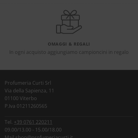
OMAGGI & REGALI
In ogni acquisto aggiungiamo campioncini in regalo
Profumeria Curti Srl
Via della Sapienza, 11
01100 Viterbo
P.Iva 01211260565
Tel.
+39 0761 220211
09.00/13.00 - 15.00/18.00
Mail
shop@profumeriacurti.it