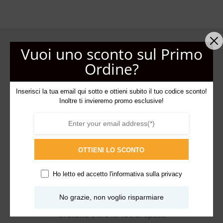
Vuoi uno sconto sul Primo
Ordine?
Inserisci la tua email qui sotto e ottieni subito il tuo codice sconto!
Inoltre ti invieremo promo esclusive!
PAGAMENTI SICURI
Tanti metodi di pagamento tra cui scegliere
OTTIENI LO SCONTO
Ho letto ed accetto l'
informativa sulla privacy
No grazie, non voglio risparmiare
SPEDIZIONI RAPIDE
Gratuite oltre le 45€ di spesa