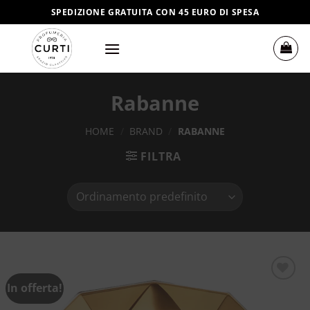
Salta
SPEDIZIONE GRATUITA CON 45 EURO DI SPESA
ai
contenuti
Rabanne
HOME
/
BRAND
/
RABANNE
FILTRA
In offerta!
Aggiungi
alla lista