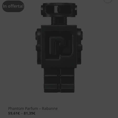
In offerta!
Aggiungi
alla lista
dei
desideri
Phantom Parfum – Rabanne
59,61
€
–
81,39
€