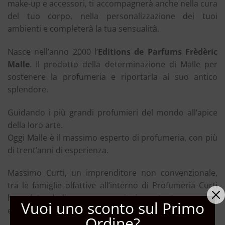
make-up e accessori, ti accompagnerà anche nella cura
del tuo corpo, nella personalizzazione dei tuoi
ambienti e completerà la tua sensualità.
Nasce nell’anno 2000 l’
Editions de Parfums Frèdèric
Malle
. Il prodotto della determinazione di Malle per
sostenere la profumeria e riportarla al suo antico
splendore.
Guidando i più grandi profumieri del mondo all’apice
della loro arte.
Oggi Malle è il massimo esperto di profumeria, con più
di trent’anni di esperienza.
Massimo Curti, un imprenditore non convenzionale,
tra le famiglie olfattive all’interno di Profumeria Curti
ha voluto dedicare uno spazio importante a questa
Vuoi uno sconto sul Primo
etichetta così unica.
Ordine?