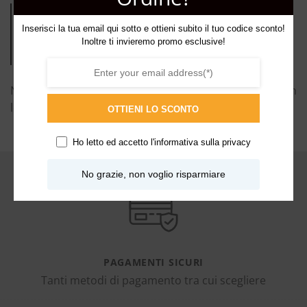
Frederic Malle rivoluziona i classici con
Inserisci la tua email qui sotto e ottieni subito il tuo codice sconto!
un tocco moderno, li spinge
Inoltre ti invieremo promo esclusive!
audacemente in territori inesplorati.
Non poteva che nascere una stima reciproca e un
longevo rapporto.
OTTIENI LO SCONTO
Ho letto ed accetto l'
informativa sulla privacy
No grazie, non voglio risparmiare
PAGAMENTI SICURI
Tanti metodi di pagamento tra cui scegliere