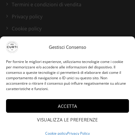
Termini e condizioni di vendita
Privacy policy
Cookie policy
Blog
Gestisci Consenso
I nostri canali social
Per fornire le migliori esperienze, utilizziamo tecnologie come i cookie
per memorizzare e/o accedere alle informazioni del dispositivo. Il
consenso a queste tecnologie ci permetterà di elaborare dati come il
comportamento di navigazione o ID unici su questo sito. Non
acconsentire o ritirare il consenso può influire negativamente su alcune
caratteristiche e funzioni.
ACCETTA
VISUALIZZA LE PREFERENZE
Cookie policy
Privacy Policy