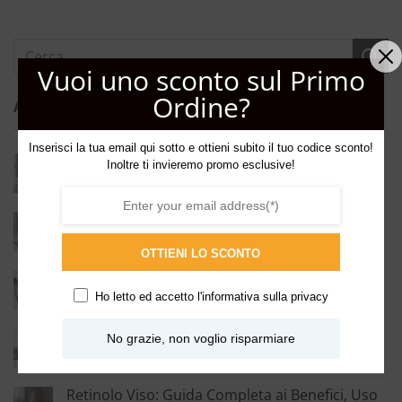
Vuoi uno sconto sul Primo
Ordine?
ARTICOLI RECENTI
Inserisci la tua email qui sotto e ottieni subito il tuo codice sconto!
Regalare Profumo: La Guida Completa per
Inoltre ti invieremo promo esclusive!
Scegliere la Fragranza Perfetta
Vitamina C Viso: Benefici, Come Usarla e Quale
Scegliere per la Tua Pelle
OTTIENI LO SCONTO
Eau de Parfum, Eau de Toilette ed Estratto:
Differenze e Guida alla Scelta
Ho letto ed accetto l'
informativa sulla privacy
Profumatori Ambiente: Guida Completa a
No grazie, non voglio risparmiare
Diffusori, Candele e Spray
Retinolo Viso: Guida Completa ai Benefici, Uso