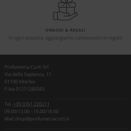
OMAGGI & REGALI
In ogni acquisto aggiungiamo campioncini in regalo
Profumeria Curti Srl
Via della Sapienza, 11
01100 Viterbo
P.Iva 01211260565
Tel.
+39 0761 220211
09.00/13.00 - 15.00/18.00
Mail
shop@profumeriacurti.it