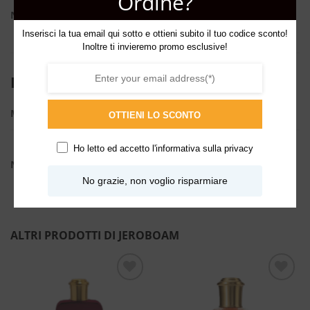
Ordine?
Note di Base:
Legno di Cedro, Legno Secco, Muschio Bianco.
Inserisci la tua email qui sotto e ottieni subito il tuo codice sconto!
Inoltre ti invieremo promo esclusive!
INFORMAZIONI AGGIUNTIVE
ML
2ml, 30ml
OTTIENI LO SCONTO
Dolci
,
Floreali
,
Floreali
Ho letto ed accetto l'
informativa sulla privacy
bianche
,
Fresche
,
Talcate
,
NOTE
Tropicali
,
Verdi
,
Fruttate
,
No grazie, non voglio risparmiare
Muschiate
,
Legnose
ALTRI PRODOTTI DI JEROBOAM
Aggiungi
Aggiungi
alla lista
alla lista