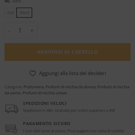
ML
:
30ml
2ml
30ml
Floro - Jeroboam quantità
AGGIUNGI AL CARRELLO
Aggiungi alla lista dei desideri
Categorie:
Profumeria
,
Profumi di nicchia da donna
,
Profumi di nicchia
da uomo
,
Profumi di nicchia unisex
SPEDIZIONI VELOCI
Spedizioni in 48h. Gratuite per ordini superiori a 45€
PAGAMENTO SICURO
I tuoi dati sono al sicuro. Puoi pagare con carta di credito