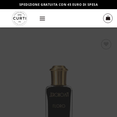
Salta
SPEDIZIONE GRATUITA CON 45 EURO DI SPESA
ai
contenuti
Aggiungi
alla lista
dei
desideri