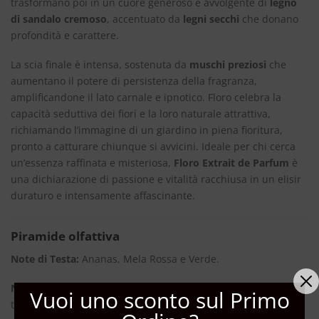
trasformano poi in un cuore generoso e avvolgente di
legno
di sandalo cremoso
, accentuato da
legni secchi
che donano
profondità e carattere.
La scia finale è intensa, sostenuta da
muschi preziosi
che
aumentano il potere di persistenza della fragranza,
amplificandone il lato carnale e ipnotico. Floro celebra la
capacità seduttiva dei fiori e la loro naturale attrattiva,
richiamando l’immagine di un giardino in piena fioritura,
pronto a catturare chiunque si avvicini. Ideale per chi cerca
un’essenza raffinata e misteriosa,
Floro Extrait de Parfum
è
una dichiarazione di passione e vitalità racchiusa in un elisir
duraturo e intensamente affascinante.
Piramide olfattiva
Note di Testa:
Ananas, Mela Rossa e Verde.
Note di Cuore:
Gelsomino, Legno di Sandalo, Floreale
Vuoi uno sconto sul Primo
trasparente.