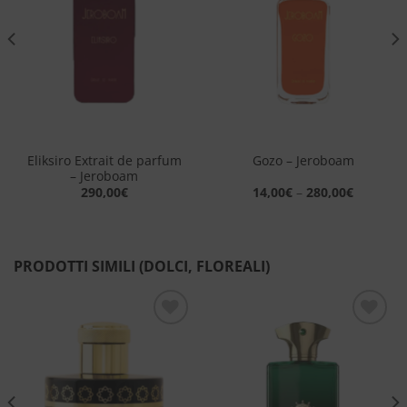
dei
dei
desideri
desideri
Eliksiro Extrait de parfum
Gozo – Jeroboam
– Jeroboam
290,00
€
14,00
€
–
280,00
€
PRODOTTI SIMILI (DOLCI, FLOREALI)
Aggiungi
Aggiungi
alla lista
alla lista
dei
dei
desideri
desideri