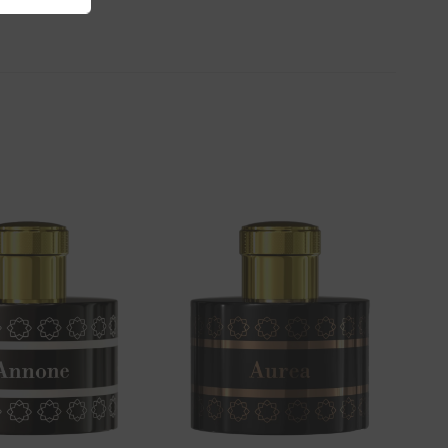
Aggiungi
Aggiungi
alla lista
alla lista
dei
dei
desideri
desideri