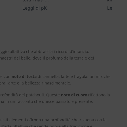
Leggi di più
Leggi di 
aggio olfattivo che abbraccia i ricordi d’infanzia,
estri del bello, dove il profumo della terra e dei
pre con
note di testa
di cannella, latte e fragola, un mix che
ra l’arte e la bellezza rinascimentale.
a profondità del patchouli. Queste
note di cuore
riflettono la
forma in un racconto che unisce passato e presente,
uesti elementi offrono una profondità che risuona con la
d’arte olfattiva che rende onore alla tradizione e