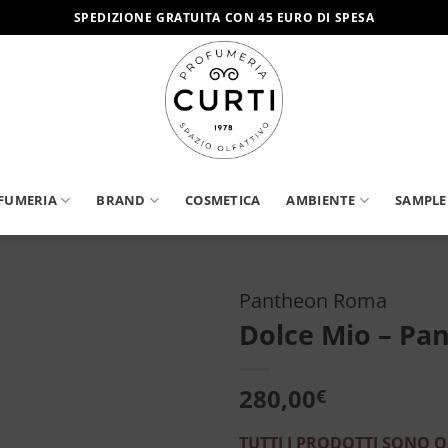
SPEDIZIONE GRATUITA CON 45 EURO DI SPESA
FUMERIA
BRAND
COSMETICA
AMBIENTE
SAMPLE
Pantheon Roma
Dolce Mio – P
Aggiungi
alla lista
dei
280,00
€
desideri
TUTTI I PRODOTTI SONO O