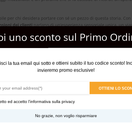
ile per chi desidera portare con sé un pezzo di questa storia. Con
nsioni dei clienti
parlano di un’esperienza sensoriale unica, un viagg
oi uno sconto sul Primo Ordi
 un semplice giorno in un momento di pura magia. Lasciati avvolge
isci la tua email qui sotto e ottieni subito il tuo codice sconto! Inol
invieremo promo esclusive!
OTTIENI LO SCO
etto ed accetto l'
informativa sulla privacy
andalo
No grazie, non voglio risparmiare