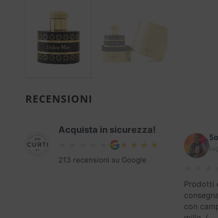
RECENSIONI
Acquista in sicurezza!
So
Lug
213 recensioni su Google
Prodotti 
consegna
con campi
mille. (
…