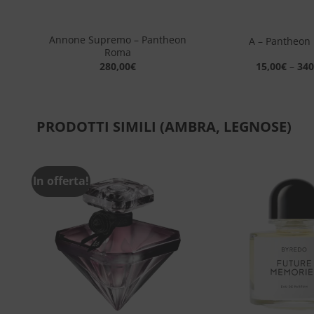
+
+
Annone Supremo – Pantheon
ma
A – Pantheon
Roma
280,00
€
15,00
€
–
340
PRODOTTI SIMILI (AMBRA, LEGNOSE)
In offerta!
ngi
Aggiungi
sta
alla lista
dei
eri
desideri