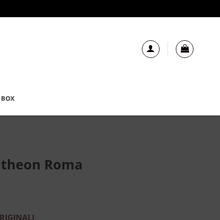
 BOX
antheon Roma
RIGINALI
.