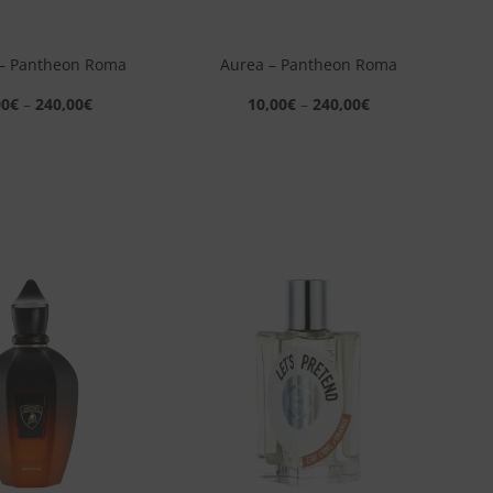
+
– Pantheon Roma
Aurea – Pantheon Roma
00
€
–
240,00
€
10,00
€
–
240,00
€
Aggiungi
Aggiungi
alla lista
alla lista
dei
dei
desideri
desideri