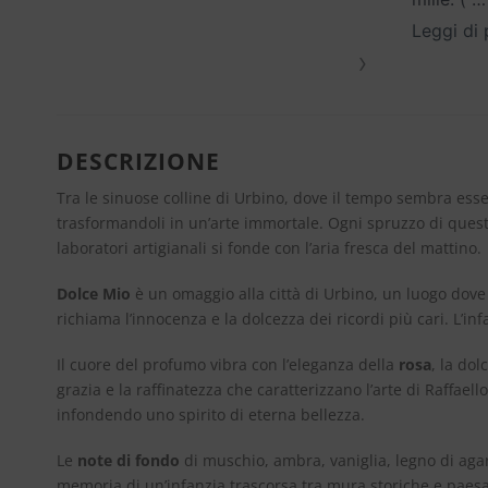
Leggi di 
›
DESCRIZIONE
Tra le sinuose colline di Urbino, dove il tempo sembra ess
trasformandoli in un’arte immortale. Ogni spruzzo di questo
laboratori artigianali si fonde con l’aria fresca del mattino.
Dolce Mio
è un omaggio alla città di Urbino, un luogo dove 
richiama l’innocenza e la dolcezza dei ricordi più cari. L’in
Il cuore del profumo vibra con l’eleganza della
rosa
, la dol
grazia e la raffinatezza che caratterizzano l’arte di Raffae
infondendo uno spirito di eterna bellezza.
Le
note di fondo
di muschio, ambra, vaniglia, legno di agar
memoria di un’infanzia trascorsa tra mura storiche e paesag