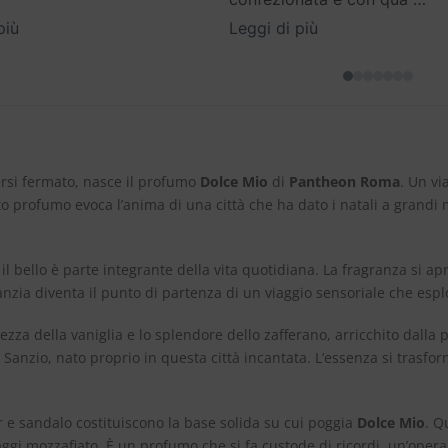
più
Leggi di più
ersi fermato, nasce il profumo
Dolce Mio
di
Pantheon Roma
. Un vi
 profumo evoca l’anima di una città che ha dato i natali a grandi ma
il bello è parte integrante della vita quotidiana. La fragranza si a
fanzia diventa il punto di partenza di un viaggio sensoriale che esplo
cezza della vaniglia e lo splendore dello zafferano, arricchito dall
llo Sanzio, nato proprio in questa città incantata. L’essenza si tras
 e sandalo costituiscono la base solida su cui poggia
Dolce Mio
. Q
gi mozzafiato. È un profumo che si fa custode di ricordi, un’opera 