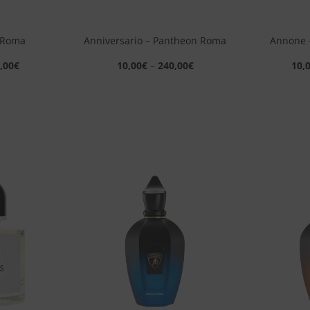
+
+
 Roma
Anniversario – Pantheon Roma
Annone 
,00
€
10,00
€
–
240,00
€
10,
Aggiungi
Aggiungi
alla lista
alla lista
dei
dei
desideri
desideri