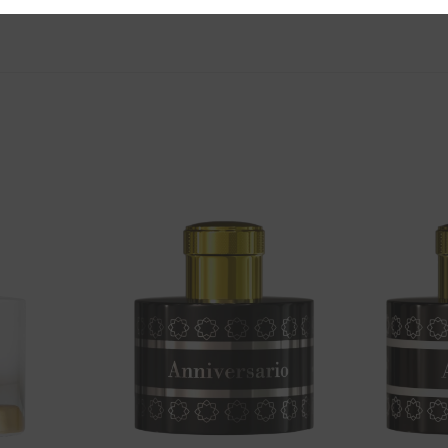
Aggiungi
Aggiungi
alla lista
alla lista
dei
dei
desideri
desideri