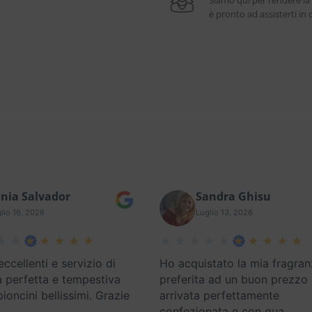
Siamo qui per rendere la
è pronto ad assisterti i
nia Salvador
Sandra Ghisu
lio 16, 2026
Luglio 13, 2026
eccellenti e servizio di
Ho acquistato la mia fragran
 perfetta e tempestiva
preferita ad un buon prezzo
oncini bellissimi. Grazie
arrivata perfettamente
confezionata e con qua
…