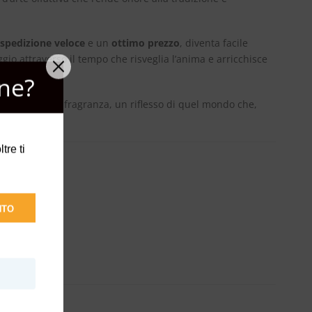
spedizione veloce
e un
ottimo prezzo
, diventa facile
io attraverso il tempo che risveglia l’anima e arricchisce
ne?
re dalla sua fragranza, un riflesso di quel mondo che,
tre ti
NTO