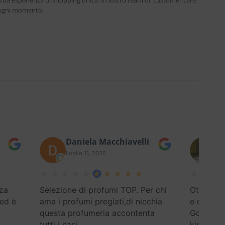
 tua esperienza di shopping unica. Il nostro team di customer care
n ogni momento.
Daniela Macchiavelli
Fe
Luglio 11, 2026
Lug
za
Selezione di profumi TOP. Per chi
Ottimo se
 ed è
ama i profumi pregiati,di nicchia
e disponi
questa profumeria accontenta
Google) E
tutti i nasi
…
kind
…