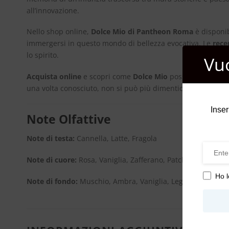
all’innovazione.
Nello shop online,
Dolce Mio di Pantheon Roma
è disponib
immergersi in questo mondo di bellezza evocativa. Le
rece
lo spirito.
Vu
Acquista online
e scopri come
Dolce Mio
possa trasformare
una volta conosciuto, non si può più dimenticare.
Inser
Note Olfattive
Note di testa:
Cannella, Latte, Fragola
Note di cuore:
Rosa, Vaniglia, Zafferano, Patchouli
Ho l
Note di fondo:
Muschio, Ambra, Vaniglia, Legno di Agar, S