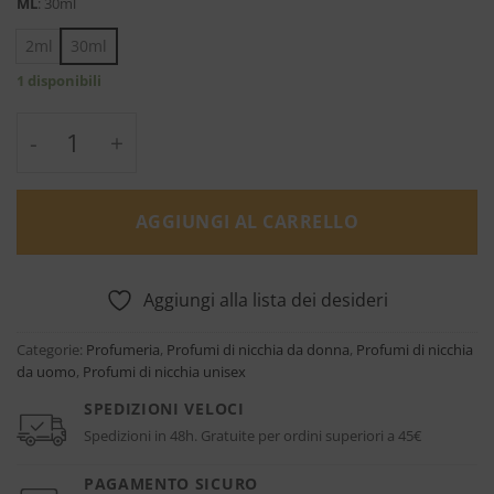
ML
:
30ml
2ml
30ml
1 disponibili
Insulo - Jeroboam quantità
AGGIUNGI AL CARRELLO
Aggiungi alla lista dei desideri
Categorie:
Profumeria
,
Profumi di nicchia da donna
,
Profumi di nicchia
da uomo
,
Profumi di nicchia unisex
SPEDIZIONI VELOCI
Spedizioni in 48h. Gratuite per ordini superiori a 45€
PAGAMENTO SICURO