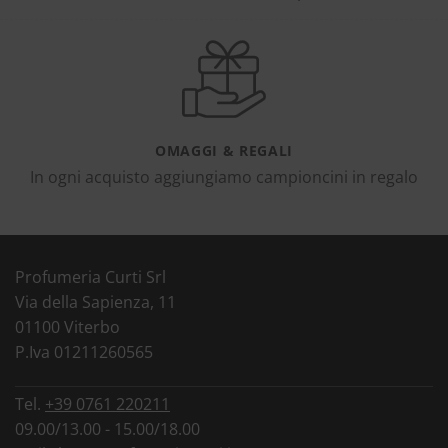
OMAGGI & REGALI
In ogni acquisto aggiungiamo campioncini in regalo
Profumeria Curti Srl
Via della Sapienza, 11
01100 Viterbo
P.Iva 01211260565
Tel.
+39 0761 220211
09.00/13.00 - 15.00/18.00