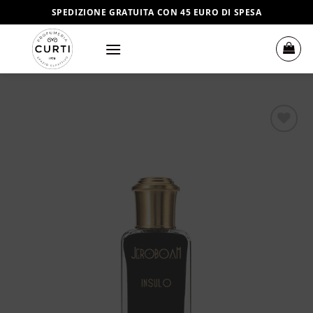
Salta
SPEDIZIONE GRATUITA CON 45 EURO DI SPESA
ai
contenuti
Aggiungi
alla lista
dei
desideri