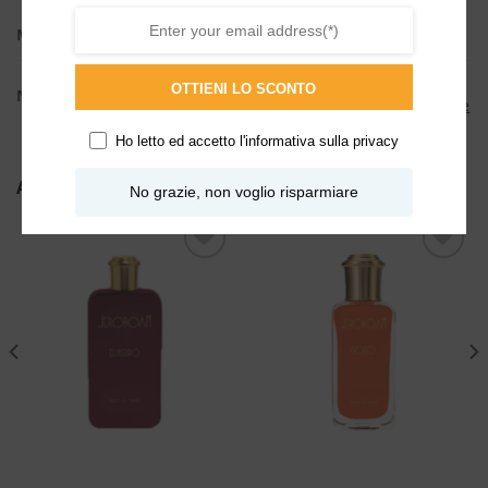
ML
2ml, 30ml
Dolci
,
Floreali bianche
,
OTTIENI LO SCONTO
NOTE
Talcate
,
Vanigliate
,
Muschiate
Ho letto ed accetto l'
informativa sulla privacy
ALTRI PRODOTTI DI JEROBOAM
No grazie, non voglio risparmiare
Aggiungi
Aggiungi
alla lista
alla lista
dei
dei
desideri
desideri