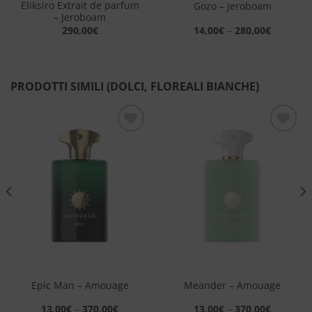
Eliksiro Extrait de parfum
Gozo – Jeroboam
– Jeroboam
290,00
€
14,00
€
–
280,00
€
PRODOTTI SIMILI (DOLCI, FLOREALI BIANCHE)
Aggiungi
Aggiungi
alla lista
alla lista
dei
dei
desideri
desideri
Epic Man – Amouage
Meander – Amouage
13,00
€
–
370,00
€
13,00
€
–
370,00
€