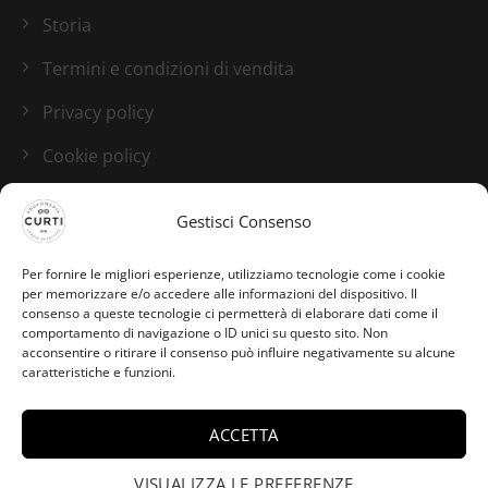
Storia
Termini e condizioni di vendita
Privacy policy
Cookie policy
Blog
Gestisci Consenso
I nostri canali social
Per fornire le migliori esperienze, utilizziamo tecnologie come i cookie
per memorizzare e/o accedere alle informazioni del dispositivo. Il
consenso a queste tecnologie ci permetterà di elaborare dati come il
comportamento di navigazione o ID unici su questo sito. Non
acconsentire o ritirare il consenso può influire negativamente su alcune
caratteristiche e funzioni.
ACCETTA
Giorgia da Tarquinia Lido
ha acquistato Neroli
VISUALIZZA LE PREFERENZE