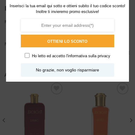
Inserisci la tua email qui sotto e ottieni subito il tuo codice sconto!
INFORMAZIONI AGGIUNTIVE
Inoltre ti invieremo promo esclusive!
ML
2ml, 30ml
Patchouli
,
Speziate calde
,
Speziate fresche
,
Talcate
,
OTTIENI LO SCONTO
NOTE
Vanigliate
,
Aromatiche
,
Muschiate
,
Legnose
,
Ambrate
Ho letto ed accetto l'
informativa sulla privacy
No grazie, non voglio risparmiare
ALTRI PRODOTTI DI JEROBOAM
Aggiungi
Aggiungi
alla lista
alla lista
dei
dei
desideri
desideri