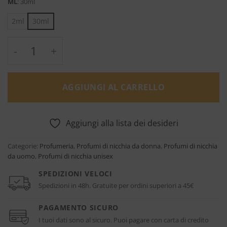
ML
:
30ml
2ml
30ml
Miksado - Jeroboam quantità
AGGIUNGI AL CARRELLO
Aggiungi alla lista dei desideri
Categorie:
Profumeria
,
Profumi di nicchia da donna
,
Profumi di nicchia
da uomo
,
Profumi di nicchia unisex
SPEDIZIONI VELOCI
Spedizioni in 48h. Gratuite per ordini superiori a 45€
PAGAMENTO SICURO
I tuoi dati sono al sicuro. Puoi pagare con carta di credito