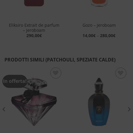
Eliksiro Extrait de parfum
Gozo – Jeroboam
– Jeroboam
290,00
€
14,00
€
–
280,00
€
PRODOTTI SIMILI (PATCHOULI, SPEZIATE CALDE)
In offerta!
Aggiungi
Aggiungi
alla lista
alla lista
dei
dei
desideri
desideri