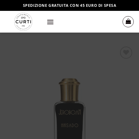
Salta
SPEDIZIONE GRATUITA CON 45 EURO DI SPESA
ai
contenuti
Aggiungi
alla lista
dei
desideri