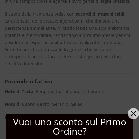
in una composizione elegante e avvolgente di
legni preziosi
.
Il cuore della fragranza pulsa con
accordi di muschi caldi
,
caratteristici delle creazioni Jeroboam, che donano una
persistenza ammaliante. Miksado lascia una scia inebriante,
potente e memorabile, rendendolo il profumo ideale per chi
desidera un’esperienza olfattiva coinvolgente e raffinata.
Perfetto per chi apprezza le fragranze che lasciano
un’impressione duratura e che si distinguono per la loro
unicità e intensità.
Piramide olfattiva
Note di Testa:
Bergamotto, Labdano, Zafferano.
Note di Cuore:
Cedro, Geranio, Gaiac.
Note di Base:
Patchouli, Vaniglia, Muschi Enigmatici.
Vuoi uno sconto sul Primo
Ordine?