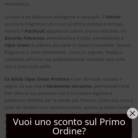
morbidezza.
La base è un abbraccio avvolgente e sensuale. Il
Vetiver
ancora la fragranza con il suo carattere fumoso e terroso,
mentre il
Patchouli
apporta un calore scuro e vellutato. Un
Accordo Polveroso
ammorbidisce il tutto, permettendo a
Viper Green
di aderire alla pelle in modo irresistibile. Questa
fragranza si svela lentamente, come un segreto, fredda e
composta all’inizio, ma profondamente sensuale una volta
che si posa sulla pelle.
Ex Nihilo Viper Green Profumo
è per chi vuole lasciare il
segno. La sua scia è
fatalmente attraente
, permeando l’aria
ben oltre la tua presenza con il suo calore legnoso e
polveroso. Perfetto per le serate più fresche, come una cena a
lume di candela o un incontro intimo, questo profumo fonde
eleganza e potenza in una miscela irresistibile. Gli
assoluti
Vuoi uno sconto sul Primo
rari
e le
note avvolgenti
parlano di un autentico sapere
Ordine?
artigianale, rendendolo una scelta naturale sia per donne che
per uomini che sanno muoversi nel mondo con un fascino