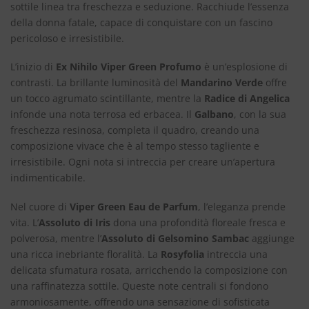
sottile linea tra freschezza e seduzione. Racchiude l’essenza
della donna fatale, capace di conquistare con un fascino
pericoloso e irresistibile.
L’inizio di
Ex Nihilo Viper Green Profumo
è un’esplosione di
contrasti. La brillante luminosità del
Mandarino Verde
offre
un tocco agrumato scintillante, mentre la
Radice di Angelica
infonde una nota terrosa ed erbacea. Il
Galbano
, con la sua
freschezza resinosa, completa il quadro, creando una
composizione vivace che è al tempo stesso tagliente e
irresistibile. Ogni nota si intreccia per creare un’apertura
indimenticabile.
Nel cuore di
Viper Green Eau de Parfum
, l’eleganza prende
vita. L’
Assoluto di Iris
dona una profondità floreale fresca e
polverosa, mentre l’
Assoluto di Gelsomino Sambac
aggiunge
una ricca inebriante floralità. La
Rosyfolia
intreccia una
delicata sfumatura rosata, arricchendo la composizione con
una raffinatezza sottile. Queste note centrali si fondono
armoniosamente, offrendo una sensazione di sofisticata