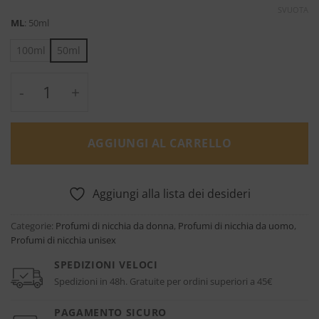
SVUOTA
ML
:
50ml
100ml
50ml
Viper Green Eau de Parfum - Collection Inter
AGGIUNGI AL CARRELLO
Aggiungi alla lista dei desideri
Categorie:
Profumi di nicchia da donna
,
Profumi di nicchia da uomo
,
Profumi di nicchia unisex
SPEDIZIONI VELOCI
Spedizioni in 48h. Gratuite per ordini superiori a 45€
PAGAMENTO SICURO