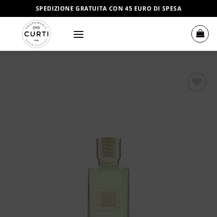
Salta
SPEDIZIONE GRATUITA CON 45 EURO DI SPESA
ai
contenuti
Aggiungi
alla lista
dei
desideri