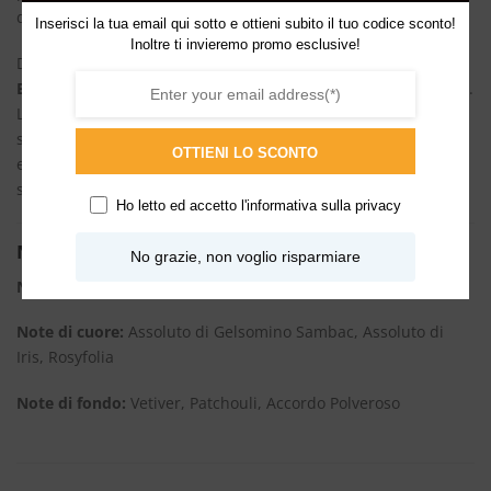
discreto ma indimenticabile.
Inserisci la tua email qui sotto e ottieni subito il tuo codice sconto!
Inoltre ti invieremo promo esclusive!
Disponibile nello shop online,
Viper Green Eau de Parfum
di
Ex Nihilo
assicura una
spedizione veloce
e un
ottimo prezzo
.
Le
recensioni dei clienti
lodano la sua capacità di evocare un
senso di mistero e potenza, rendendolo un acquisto
OTTIENI LO SCONTO
essenziale per chi desidera un profumo che racconti una
storia di fascino eterno.
Ho letto ed accetto l'
informativa sulla privacy
Note Olfattive
No grazie, non voglio risparmiare
Note di testa:
Mandarino Verde, Galbano, Radice di Angelica
Note di cuore:
Assoluto di Gelsomino Sambac, Assoluto di
Iris, Rosyfolia
Note di fondo:
Vetiver, Patchouli, Accordo Polveroso