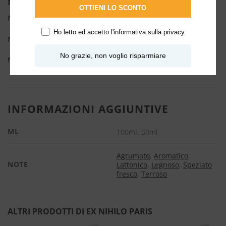
Note Olfattive
OTTIENI LO SCONTO
Note di testa:
Bergamotto, Rosa Bulgara
Ho letto ed accetto l'
informativa sulla privacy
Note di cuore:
Cipresso, Accordo Latteo
No grazie, non voglio risparmiare
Note di fondo:
Vetiver, Amyris, Vaniglia del Madagascar
INFORMAZIONI AGGIUNTIVE
ML
100ml, 50ml
Agrumato
,
Aromatico
,
NOTE
Lattonico
,
Legnoso
,
Speziato
fresco
,
Terroso
ALTRI PRODOTTI DI EX NIHILO PARIS