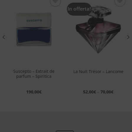
In offerta!
Aggiungi
Aggiungi
alla lista
alla lista
dei
dei
desideri
desideri
Suscepto – Extrait de
La Nuit Trésor – Lancome
parfum – Spiritica
190,00
€
52,00
€
–
70,00
€