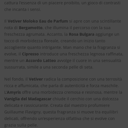
cattura l’essenza di un piacere proibito, un gioco di contrasti
che incanta i sensi.
Il
Vetiver Moloko Eau de Parfum
si apre con una scintillante
nota di
Bergamotto
, che illumina il percorso con la sua
freschezza agrumata. Accanto, la
Rosa Bulgara
aggiunge un
tocco di morbidezza floreale, creando un inizio tanto
accogliente quanto intrigante. Man mano che la fragranza si
evolve, il
Cipresso
introduce una freschezza legnosa raffinata,
mentre un
Accordo Latteo
avvolge il cuore in una sensualità
sussurrata, simile a una seconda pelle di seta.
Nel fondo, il
Vetiver
radica la composizione con una terrosità
ricca e affumicata, che parla di autenticità e forza maschile.
L’
Amyris
offre una morbidezza cremosa e resinosa, mentre la
Vaniglia del Madagascar
chiude il cerchio con una dolcezza
delicata e rassicurante. Creata dal maestro profumiere
Guillaume Flavigny, questa fragranza si muove tra equilibri
delicati, offrendo un’esperienza olfattiva che si evolve con
grazia sulla pelle.