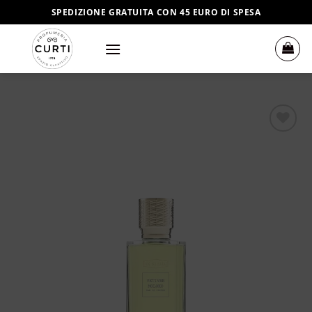
Salta
SPEDIZIONE GRATUITA CON 45 EURO DI SPESA
ai
contenuti
Aggiungi
alla lista
dei
desideri