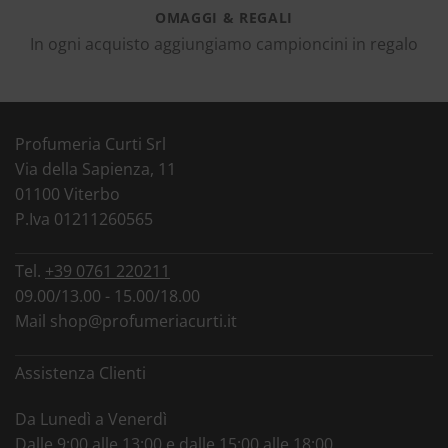
OMAGGI & REGALI
In ogni acquisto aggiungiamo campioncini in regalo
Profumeria Curti Srl
Via della Sapienza, 11
01100 Viterbo
P.Iva 01211260565
Tel.
+39 0761 220211
09.00/13.00 - 15.00/18.00
Mail
shop@profumeriacurti.it
Assistenza Clienti
Da Lunedì a Venerdì
Dalle 9:00 alle 13:00 e dalle 15:00 alle 18:00