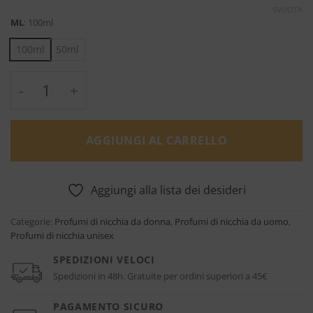
SVUOTA
ML
:
100ml
100ml
50ml
Vetiver Moloko Eau de Parfum - Collection In
AGGIUNGI AL CARRELLO
Aggiungi alla lista dei desideri
Categorie:
Profumi di nicchia da donna
,
Profumi di nicchia da uomo
,
Profumi di nicchia unisex
SPEDIZIONI VELOCI
Spedizioni in 48h. Gratuite per ordini superiori a 45€
PAGAMENTO SICURO