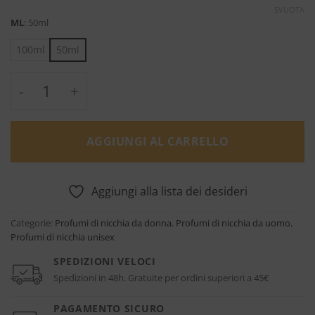
SVUOTA
ML
:
50ml
100ml
50ml
Iris Porcelana Eau de Parfum - Collection Ini
AGGIUNGI AL CARRELLO
Aggiungi alla lista dei desideri
Categorie:
Profumi di nicchia da donna
,
Profumi di nicchia da uomo
,
Profumi di nicchia unisex
SPEDIZIONI VELOCI
Spedizioni in 48h. Gratuite per ordini superiori a 45€
PAGAMENTO SICURO