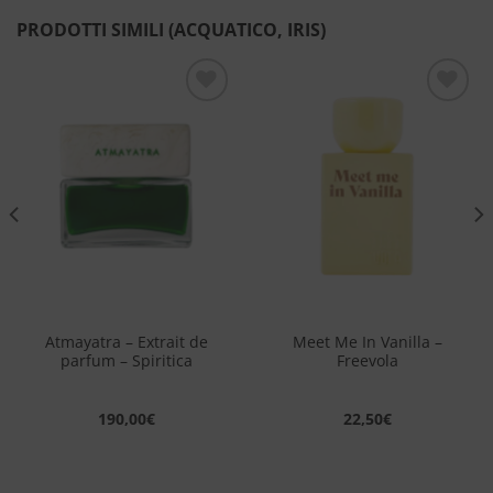
PRODOTTI SIMILI (ACQUATICO, IRIS)
Aggiungi
Aggiungi
alla lista
alla lista
dei
dei
desideri
desideri
Atmayatra – Extrait de
Meet Me In Vanilla –
parfum – Spiritica
Freevola
190,00
€
22,50
€