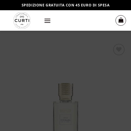
Salta
SPEDIZIONE GRATUITA CON 45 EURO DI SPESA
ai
contenuti
Aggiungi
alla lista
dei
desideri