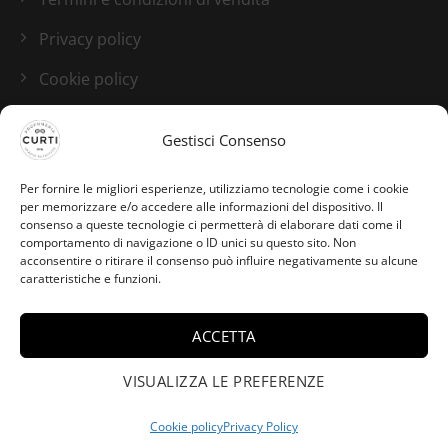
Privacy policy
Cookie policy
Blog
Gestisci Consenso
I nostri canali social
Per fornire le migliori esperienze, utilizziamo tecnologie come i cookie
per memorizzare e/o accedere alle informazioni del dispositivo. Il
consenso a queste tecnologie ci permetterà di elaborare dati come il
comportamento di navigazione o ID unici su questo sito. Non
acconsentire o ritirare il consenso può influire negativamente su alcune
caratteristiche e funzioni.
ACCETTA
Lorenzo da San Giovanni
Al Natisone ha acquistato
VISUALIZZA LE PREFERENZE
×
Oyedo Edt - Diptyque -
50ml.
Cookie policy
Privacy Policy
Credits:
Studio GTomasselli.it