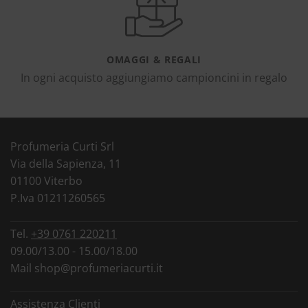
OMAGGI & REGALI
In ogni acquisto aggiungiamo campioncini in regalo
Profumeria Curti Srl
Via della Sapienza, 11
01100 Viterbo
P.Iva 01211260565
Tel.
+39 0761 220211
09.00/13.00 - 15.00/18.00
Mail
shop@profumeriacurti.it
Assistenza Clienti