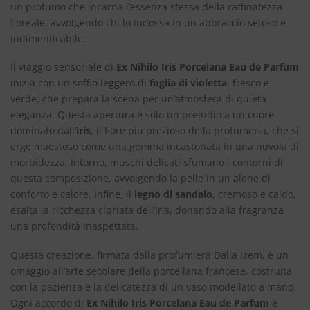
un profumo che incarna l’essenza stessa della raffinatezza
floreale, avvolgendo chi lo indossa in un abbraccio setoso e
indimenticabile.
Il viaggio sensoriale di
Ex Nihilo Iris Porcelana Eau de Parfum
inizia con un soffio leggero di
foglia di violetta
, fresco e
verde, che prepara la scena per un’atmosfera di quieta
eleganza. Questa apertura è solo un preludio a un cuore
dominato dall’
iris
, il fiore più prezioso della profumeria, che si
erge maestoso come una gemma incastonata in una nuvola di
morbidezza. Intorno, muschi delicati sfumano i contorni di
questa composizione, avvolgendo la pelle in un alone di
conforto e calore. Infine, il
legno di sandalo
, cremoso e caldo,
esalta la ricchezza cipriata dell’iris, donando alla fragranza
una profondità inaspettata.
Questa creazione, firmata dalla profumiera Dalia Izem, è un
omaggio all’arte secolare della porcellana francese, costruita
con la pazienza e la delicatezza di un vaso modellato a mano.
Ogni accordo di
Ex Nihilo Iris Porcelana Eau de Parfum
è