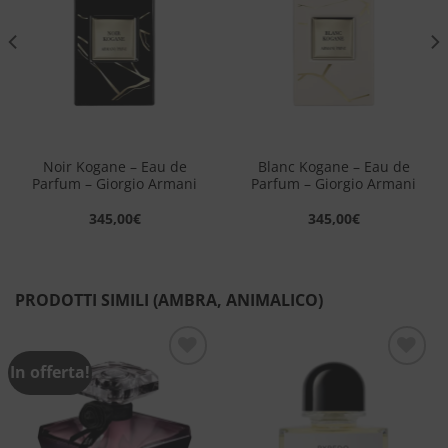
dei
dei
desideri
desideri
Noir Kogane – Eau de
Blanc Kogane – Eau de
Parfum – Giorgio Armani
Parfum – Giorgio Armani
345,00
€
345,00
€
PRODOTTI SIMILI (AMBRA, ANIMALICO)
In offerta!
Aggiungi
Aggiungi
alla lista
alla lista
dei
dei
desideri
desideri