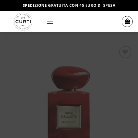
Salta
SPEDIZIONE GRATUITA CON 45 EURO DI SPESA
ai
contenuti
Aggiungi
alla lista
dei
desideri