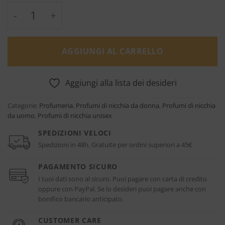
Rouge Malachite - Eau de Parfum - Giorgio 
AGGIUNGI AL CARRELLO
Aggiungi alla lista dei desideri
Categorie:
Profumeria
,
Profumi di nicchia da donna
,
Profumi di nicchia
da uomo
,
Profumi di nicchia unisex
SPEDIZIONI VELOCI
Spedizioni in 48h. Gratuite per ordini superiori a 45€
PAGAMENTO SICURO
I tuoi dati sono al sicuro. Puoi pagare con carta di credito
oppure con PayPal. Se lo desideri puoi pagare anche con
bonifico bancario anticipato.
CUSTOMER CARE