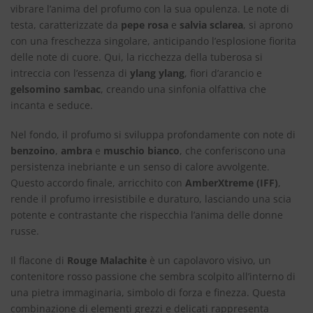
vibrare l’anima del profumo con la sua opulenza. Le note di
testa, caratterizzate da
pepe rosa
e
salvia sclarea
, si aprono
con una freschezza singolare, anticipando l’esplosione fiorita
delle note di cuore. Qui, la ricchezza della tuberosa si
intreccia con l’essenza di
ylang ylang
, fiori d’arancio e
gelsomino sambac
, creando una sinfonia olfattiva che
incanta e seduce.
Nel fondo, il profumo si sviluppa profondamente con note di
benzoino
,
ambra
e
muschio bianco
, che conferiscono una
persistenza inebriante e un senso di calore avvolgente.
Questo accordo finale, arricchito con
AmberXtreme (IFF)
,
rende il profumo irresistibile e duraturo, lasciando una scia
potente e contrastante che rispecchia l’anima delle donne
russe.
Il flacone di
Rouge Malachite
è un capolavoro visivo, un
contenitore rosso passione che sembra scolpito all’interno di
una pietra immaginaria, simbolo di forza e finezza. Questa
combinazione di elementi grezzi e delicati rappresenta