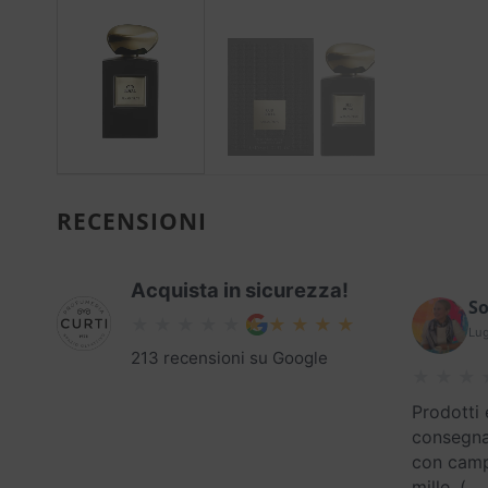
RECENSIONI
Acquista in sicurezza!
So
Lug
213 recensioni su Google
Prodotti 
consegna
con campi
mille. (
…