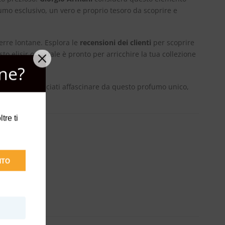
mo esclusivo, un vero e proprio tesoro da scoprire e
erre lontane. Esplora le
recensioni dei clienti
per scoprire
sto elisir orientale è pronto per arricchire la tua collezione
ne?
op
online. Lasciati affascinare da questo profumo unico,
tre ti
NTO