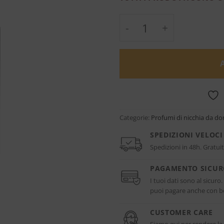
Oud Royal - Eau de P
Categorie:
Profumi di nicchia da d
SPEDIZIONI VELOCI
Spedizioni in 48h. Gratuit
PAGAMENTO SICU
I tuoi dati sono al sicuro
puoi pagare anche con bo
CUSTOMER CARE