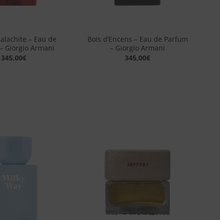
+
lachite – Eau de
Bois d’Encens – Eau de Parfum
– Giorgio Armani
– Giorgio Armani
345,00
€
345,00
€
Aggiungi
Aggiungi
alla lista
alla lista
dei
dei
desideri
desideri