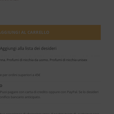
arfum - Giorgio Armani quantità
AGGIUNGI AL CARRELLO
Aggiungi alla lista dei desideri
onna
,
Profumi di nicchia da uomo
,
Profumi di nicchia unisex
e per ordini superiori a 45€
RO
. Puoi pagare con carta di credito oppure con PayPal. Se lo desideri
nifico bancario anticipato.