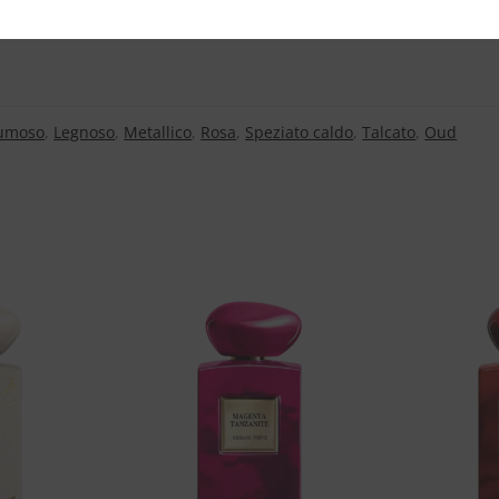
umoso
,
Legnoso
,
Metallico
,
Rosa
,
Speziato caldo
,
Talcato
,
Oud
Aggiungi
Aggiungi
alla lista
alla lista
dei
dei
desideri
desideri