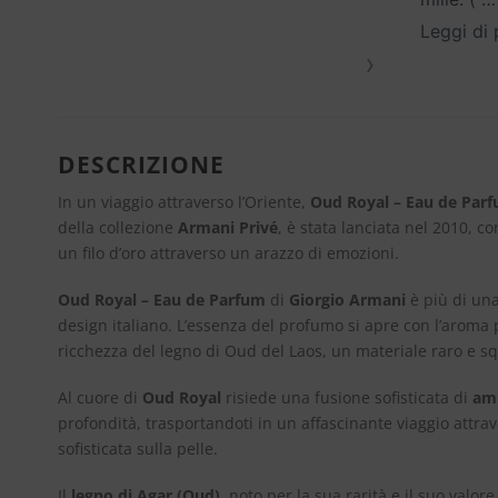
Leggi di 
›
DESCRIZIONE
In un viaggio attraverso l’Oriente,
Oud Royal – Eau de Par
della collezione
Armani Privé
, è stata lanciata nel 2010, 
un filo d’oro attraverso un arazzo di emozioni.
Oud Royal – Eau de Parfum
di
Giorgio Armani
è più di una
design italiano. L’essenza del profumo si apre con l’aroma
ricchezza del legno di Oud del Laos, un materiale raro e s
Al cuore di
Oud Royal
risiede una fusione sofisticata di
am
profondità, trasportandoti in un affascinante viaggio attra
sofisticata sulla pelle.
Il
legno di Agar (Oud)
, noto per la sua rarità e il suo valor