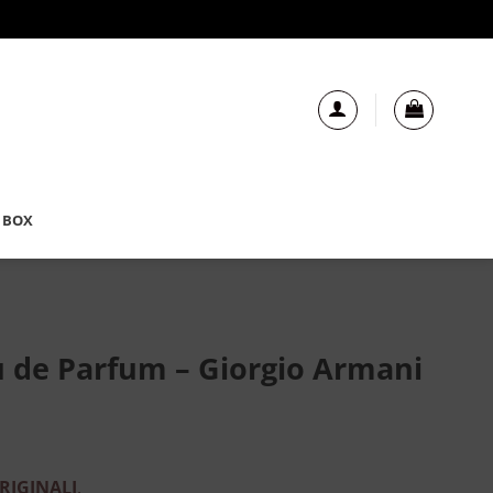
 BOX
u de Parfum – Giorgio Armani
RIGINALI
.