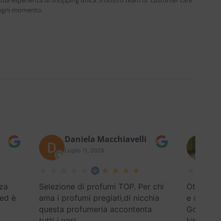
 tua esperienza di shopping unica. Il nostro team di customer care
n ogni momento.
Daniela Macchiavelli
Fe
Luglio 11, 2026
Lug
za
Selezione di profumi TOP. Per chi
Ottimo se
 ed è
ama i profumi pregiati,di nicchia
e disponi
questa profumeria accontenta
Google) E
tutti i nasi
…
kind
…