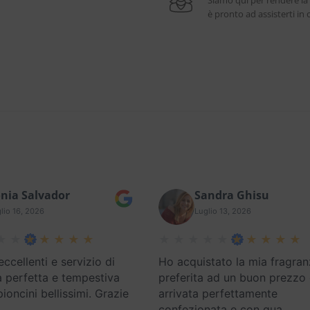
Siamo qui per rendere la
è pronto ad assisterti i
nia Salvador
Sandra Ghisu
lio 16, 2026
Luglio 13, 2026
eccellenti e servizio di
Ho acquistato la mia fragran
 perfetta e tempestiva
preferita ad un buon prezzo
oncini bellissimi. Grazie
arrivata perfettamente
confezionata e con qua
…