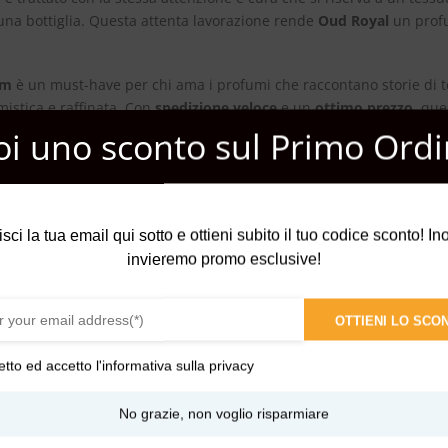
 una bottiglia. Questa attenta lavorazione rende
Oud Royal
un profu
um
è un must-have per chi ama i profumi che raccontano storie di t
istica e raffinata. Con
spedizione veloce
e un
ottimo prezzo
, que
oi uno sconto sul Primo Ordi
a che onora la tradizione e l’artigianalità, disponibile nel nostro
sh
fumo si fonde con la storia e la cultura in un’alchimia perfetta.
isci la tua email qui sotto e ottieni subito il tuo codice sconto! Inol
invieremo promo esclusive!
OTTIENI LO SCO
etto ed accetto l'
informativa sulla privacy
No grazie, non voglio risparmiare