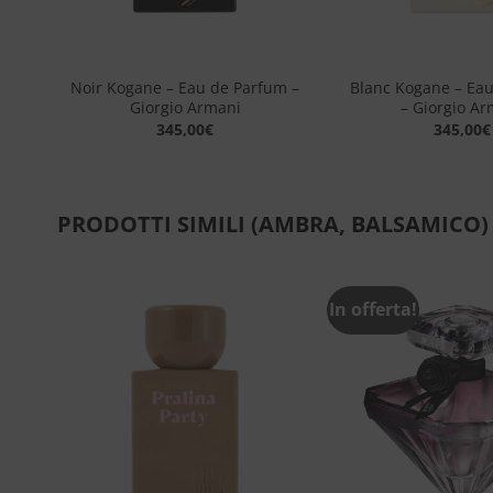
+
+
io
Noir Kogane – Eau de Parfum –
Blanc Kogane – Ea
Giorgio Armani
– Giorgio Ar
345,00
€
345,00
€
PRODOTTI SIMILI (AMBRA, BALSAMICO)
In offerta!
ngi
Aggiungi
sta
alla lista
dei
eri
desideri