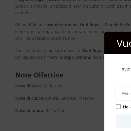
come un gioiello, un pezzo di storia e cultura racchiuso in
custodire.
Disponibile per
acquisto online
,
Oud Royal – Eau de Parf
come questa fragranza ha incantato molti con la sua aura m
con il suo fascino senza tempo.
Vu
Sperimenta la magia intrinseca di
Oud Royal
, una fragranz
un capolavoro firmato
Giorgio Armani
, dove l’arte del pro
Inser
Note Olfattive
Note di testa:
Zafferano
Note di cuore:
Ambra, Sandalo, Incenso
Ho l
Note di fondo:
Rosa, Oud