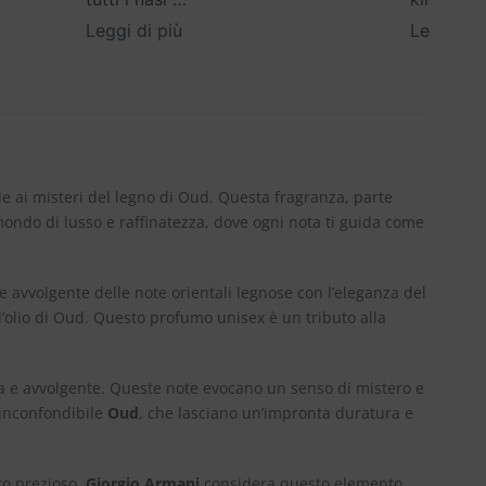
Leggi di più
Leggi di 
e ai misteri del legno di Oud. Questa fragranza, parte
 mondo di lusso e raffinatezza, dove ogni nota ti guida come
e avvolgente delle note orientali legnose con l’eleganza del
ll’olio di Oud. Questo profumo unisex è un tributo alla
lda e avvolgente. Queste note evocano un senso di mistero e
’inconfondibile
Oud
, che lasciano un’impronta duratura e
uto prezioso.
Giorgio Armani
considera questo elemento