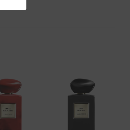
Aggiungi
Aggiungi
alla lista
alla lista
dei
dei
desideri
desideri