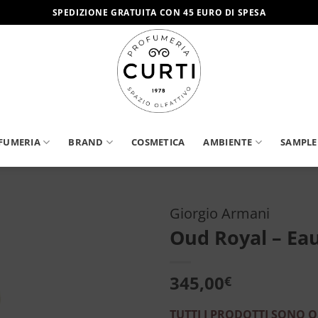
SPEDIZIONE GRATUITA CON 45 EURO DI SPESA
FUMERIA
BRAND
COSMETICA
AMBIENTE
SAMPLE
Giorgio Armani
Oud Royal – Ea
Aggiungi
alla lista
dei
345,00
€
desideri
TUTTI I PRODOTTI SONO O