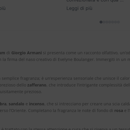
più
Leggi di più
fum
di
Giorgio Armani
si presenta come un racconto olfattivo, un’od
con la firma del naso creativo di Evelyne Boulanger. Immergiti in un
 semplice fragranza; è un’esperienza sensoriale che unisce il calor
 prezioso dello
zafferano
, che introduce l’intrigante complessità de
quisitamente prezioso.
bra
,
sandalo
e
incenso
, che si intrecciano per creare una scia ca
verso l’Oriente. Completano la fragranza le note di fondo di
rosa
e l
e, è trattato con la stessa attenzione e cura che si riserva a un tess