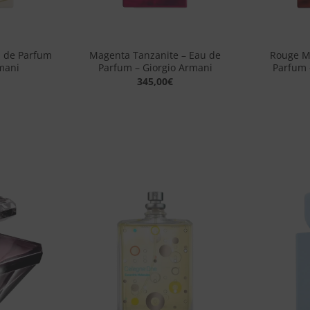
+
+
u de Parfum
Magenta Tanzanite – Eau de
Rouge Ma
mani
Parfum – Giorgio Armani
Parfum 
345,00
€
Aggiungi
Aggiungi
alla lista
alla lista
dei
dei
desideri
desideri