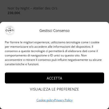
Noir by Night – Atelier des Ors
230,00
€
Gestisci Consenso
Aggiungi
alla lista
Per fornire le migliori esperienze, utilizziamo tecnologie come i cookie
dei
per memorizzare e/o accedere alle informazioni del dispositivo. Il
desideri
consenso a queste tecnologie ci permetterà di elaborare dati come il
comportamento di navigazione o ID unici su questo sito. Non
acconsentire o ritirare il consenso può influire negativamente su alcune
caratteristiche e funzioni.
ESAURITO
ACCETTA
VISUALIZZA LE PREFERENZE
Cookie policy
Privacy Policy