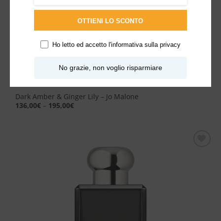
OTTIENI LO SCONTO
Ho letto ed accetto l'
informativa sulla privacy
No grazie, non voglio risparmiare
Dark Amber & Ginger Lily – Jo Malone
136,00
€
–
195,00
€
Aggiungi
alla lista
dei
desideri