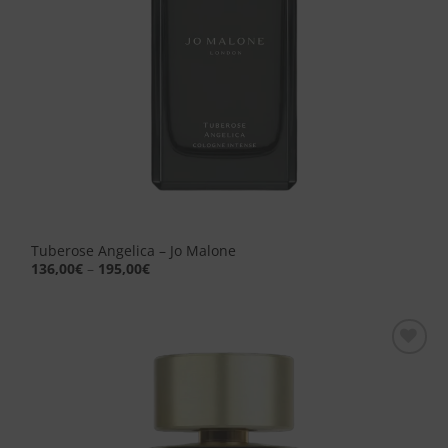
Tuberose Angelica – Jo Malone
136,00
€
–
195,00
€
Aggiungi
alla lista
dei
desideri