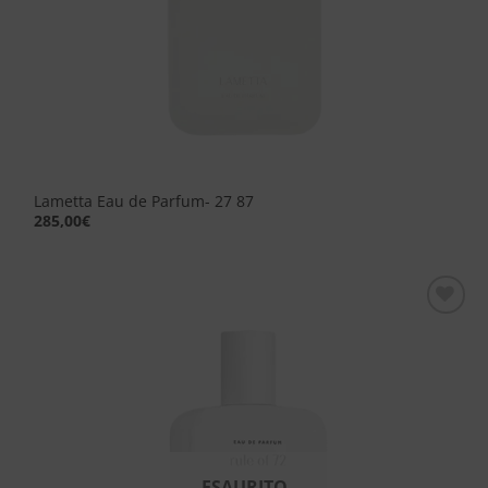
Lametta Eau de Parfum- 27 87
285,00
€
Aggiungi
alla lista
dei
desideri
ESAURITO