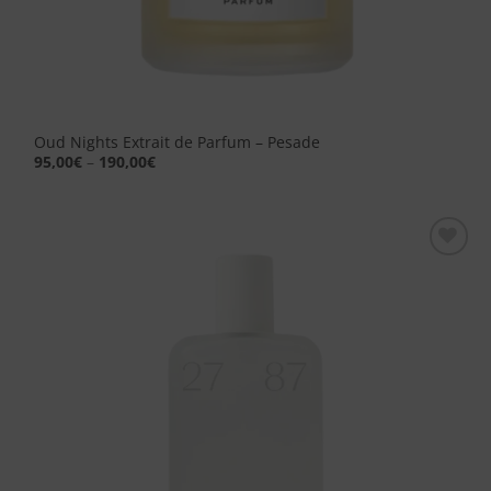
Oud Nights Extrait de Parfum – Pesade
95,00
€
–
190,00
€
Aggiungi
alla lista
dei
desideri