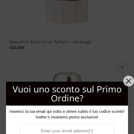
Sequence Essence de Parfum – Amouage
430,00
€
Aggiungi
alla lista
Vuoi uno sconto sul Primo
dei
desideri
Ordine?
Inserisci la tua email qui sotto e ottieni subito il tuo codice sconto!
Inoltre ti invieremo promo esclusive!