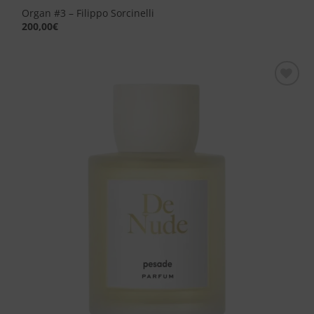
Organ #3 – Filippo Sorcinelli
200,00
€
Aggiungi
alla lista
dei
desideri