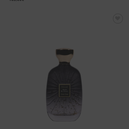
Aggiungi
alla lista
dei
desideri