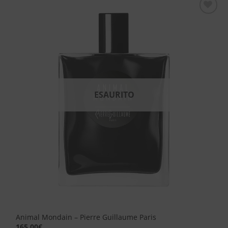
Aggiungi
alla lista
dei
desideri
ESAURITO
Animal Mondain – Pierre Guillaume Paris
165,00
€