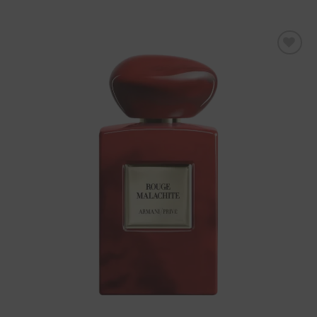
Aggiungi
alla lista
dei
desideri