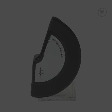
Aggiungi
alla lista
dei
desideri