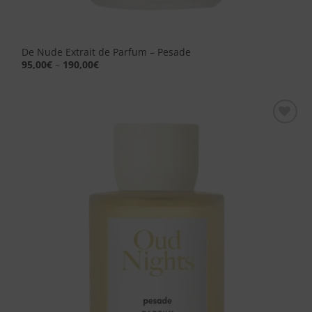
De Nude Extrait de Parfum – Pesade
95,00
€
–
190,00
€
Aggiungi
alla lista
dei
desideri