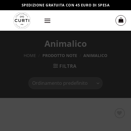
Salta
SPEDIZIONE GRATUITA CON 45 EURO DI SPESA
ai
contenuti
Animalico
HOME
/
PRODOTTO NOTE
/
ANIMALICO
FILTRA
Aggiungi
alla lista