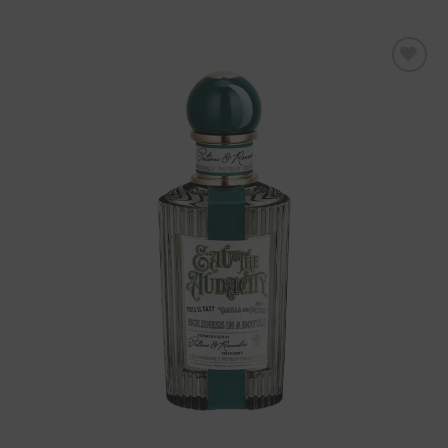
Aggiungi
alla lista
dei
desideri