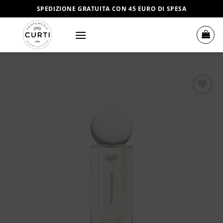
Salta
SPEDIZIONE GRATUITA CON 45 EURO DI SPESA
ai
contenuti
Aggiungi
alla lista
dei
desideri