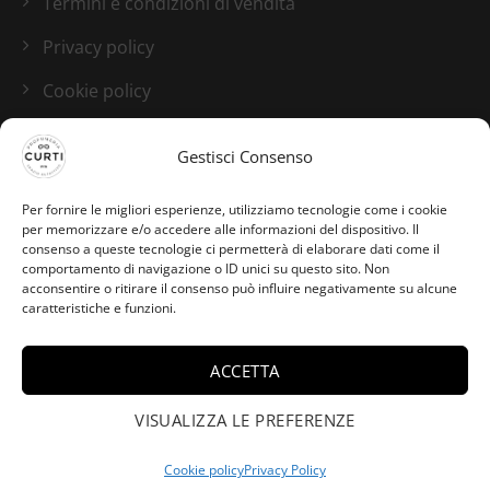
Termini e condizioni di vendita
Privacy policy
Cookie policy
Blog
Gestisci Consenso
I nostri canali social
Per fornire le migliori esperienze, utilizziamo tecnologie come i cookie
per memorizzare e/o accedere alle informazioni del dispositivo. Il
consenso a queste tecnologie ci permetterà di elaborare dati come il
comportamento di navigazione o ID unici su questo sito. Non
acconsentire o ritirare il consenso può influire negativamente su alcune
caratteristiche e funzioni.
ACCETTA
Virgilia da Brescia ha
VISUALIZZA LE PREFERENZE
×
acquistato Guidance -
Amouage - 2ml.
Cookie policy
Privacy Policy
Credits:
Studio GTomasselli.it