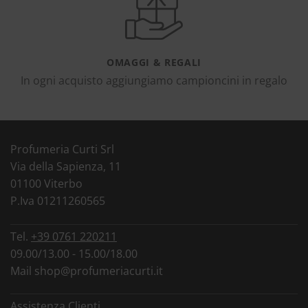
OMAGGI & REGALI
In ogni acquisto aggiungiamo campioncini in regalo
Profumeria Curti Srl
Via della Sapienza, 11
01100 Viterbo
P.Iva 01211260565
Tel.
+39 0761 220211
09.00/13.00 - 15.00/18.00
Mail
shop@profumeriacurti.it
Assistenza Clienti