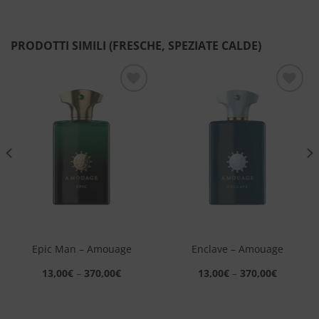
PRODOTTI SIMILI (FRESCHE, SPEZIATE CALDE)
Aggiungi
Aggiungi
alla lista
alla lista
dei
dei
desideri
desideri
Epic Man – Amouage
Enclave – Amouage
13,00
€
–
370,00
€
13,00
€
–
370,00
€