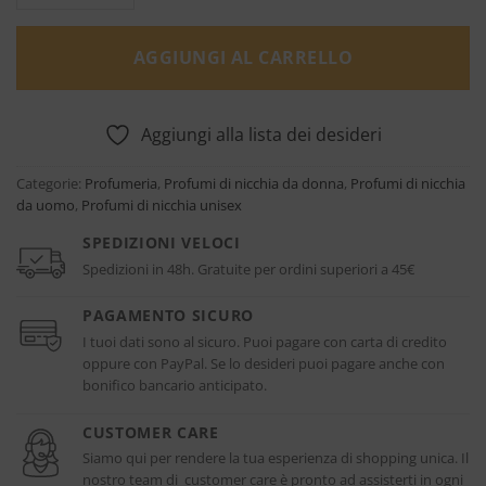
AGGIUNGI AL CARRELLO
Aggiungi alla lista dei desideri
Categorie:
Profumeria
,
Profumi di nicchia da donna
,
Profumi di nicchia
da uomo
,
Profumi di nicchia unisex
SPEDIZIONI VELOCI
Spedizioni in 48h. Gratuite per ordini superiori a 45€
PAGAMENTO SICURO
I tuoi dati sono al sicuro. Puoi pagare con carta di credito
oppure con PayPal. Se lo desideri puoi pagare anche con
bonifico bancario anticipato.
CUSTOMER CARE
Siamo qui per rendere la tua esperienza di shopping unica. Il
nostro team di customer care è pronto ad assisterti in ogni