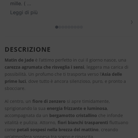
mille. (
…
Leggi di più
›
DESCRIZIONE
Matin de Jade
è l’attimo perfetto in cui il giorno nasce, una
carezza agrumata che risveglia i sensi
, leggera ma carica di
possibilità. Un profumo che ti trasporta verso l’
Asia delle
prime luci
, dove tutto è ancora silenzioso, puro, e pronto a
sbocciare.
Al centro, un
fiore di zenzero
si apre timidamente,
sprigionando la sua
energia frizzante e luminosa
,
accompagnata da un
bergamotto cristallino
che infonde
vitalità e pulizia. Attorno,
fiori bianchi trasparenti
fluttuano
come
petali sospesi nella brezza del mattino
, creando
un’atmosfera sospesa tra sogno e rinascita.