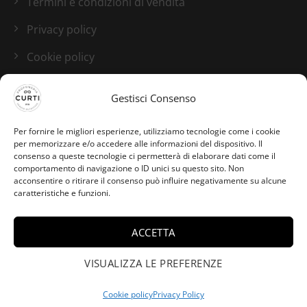
Termini e condizioni di vendita
Privacy policy
Cookie policy
Blog
Gestisci Consenso
I nostri canali social
Per fornire le migliori esperienze, utilizziamo tecnologie come i cookie
per memorizzare e/o accedere alle informazioni del dispositivo. Il
consenso a queste tecnologie ci permetterà di elaborare dati come il
comportamento di navigazione o ID unici su questo sito. Non
acconsentire o ritirare il consenso può influire negativamente su alcune
caratteristiche e funzioni.
ACCETTA
Giorgia da Tarquinia Lido
ha acquistato Aventus for
VISUALIZZA LE PREFERENZE
×
Her Millesime - Creed -
2ml.
Cookie policy
Privacy Policy
Credits:
Studio GTomasselli.it