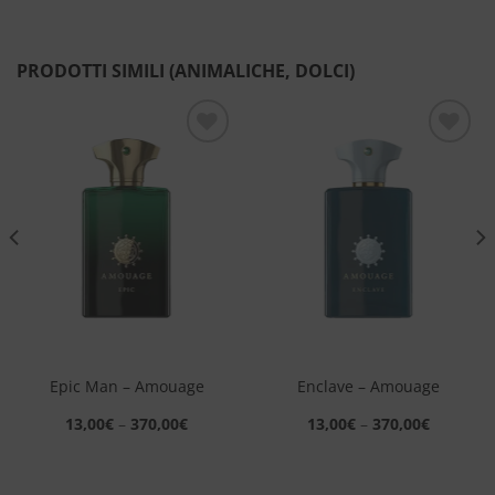
PRODOTTI SIMILI (ANIMALICHE, DOLCI)
Aggiungi
Aggiungi
alla lista
alla lista
dei
dei
desideri
desideri
Epic Man – Amouage
Enclave – Amouage
13,00
€
–
370,00
€
13,00
€
–
370,00
€