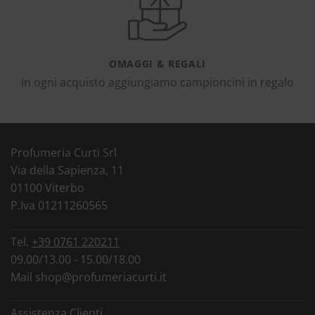
OMAGGI & REGALI
In ogni acquisto aggiungiamo campioncini in regalo
Profumeria Curti Srl
Via della Sapienza, 11
01100 Viterbo
P.Iva 01211260565
Tel.
+39 0761 220211
09.00/13.00 - 15.00/18.00
Mail
shop@profumeriacurti.it
Assistenza Clienti