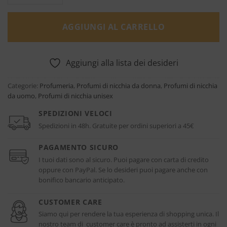
AGGIUNGI AL CARRELLO
Aggiungi alla lista dei desideri
Categorie:
Profumeria
,
Profumi di nicchia da donna
,
Profumi di nicchia
da uomo
,
Profumi di nicchia unisex
SPEDIZIONI VELOCI
Spedizioni in 48h. Gratuite per ordini superiori a 45€
PAGAMENTO SICURO
I tuoi dati sono al sicuro. Puoi pagare con carta di credito
oppure con PayPal. Se lo desideri puoi pagare anche con
bonifico bancario anticipato.
CUSTOMER CARE
Siamo qui per rendere la tua esperienza di shopping unica. Il
nostro team di customer care è pronto ad assisterti in ogni