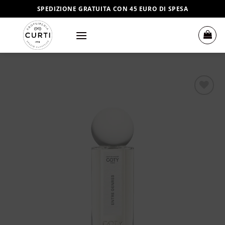
Salta
SPEDIZIONE GRATUITA CON 45 EURO DI SPESA
ai
contenuti
Aggiungi
alla lista
dei
desideri