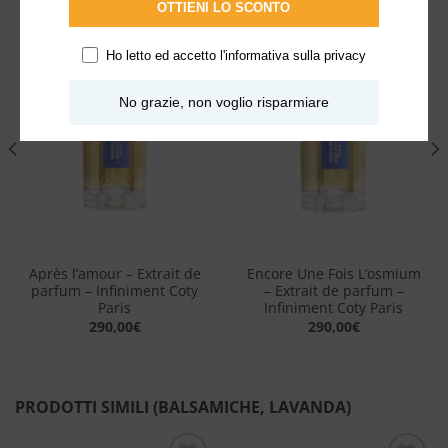
OTTIENI LO SCONTO
Ho letto ed accetto l'
informativa sulla privacy
Aggiungi
Aggiungi
alla lista
alla lista
No grazie, non voglio risparmiare
dei
dei
desideri
desideri
Après l’amour – Extrait de
Encore Une Fois L’osmium
parfum – Infiniment Coty
– Extrait de parfum –
Paris
Infiniment Coty Paris
290,00
€
290,00
€
PRODOTTI SIMILI (BALSAMICHE, LAVANDA)