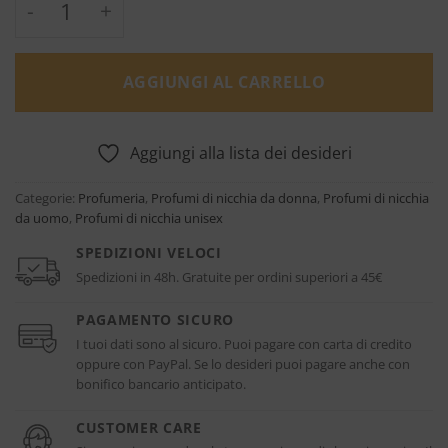
AGGIUNGI AL CARRELLO
Aggiungi alla lista dei desideri
Categorie:
Profumeria
,
Profumi di nicchia da donna
,
Profumi di nicchia
da uomo
,
Profumi di nicchia unisex
SPEDIZIONI VELOCI
Spedizioni in 48h. Gratuite per ordini superiori a 45€
PAGAMENTO SICURO
I tuoi dati sono al sicuro. Puoi pagare con carta di credito
oppure con PayPal. Se lo desideri puoi pagare anche con
bonifico bancario anticipato.
CUSTOMER CARE