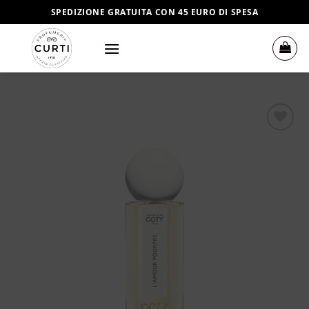
Salta
SPEDIZIONE GRATUITA CON 45 EURO DI SPESA
ai
contenuti
Aggiungi
alla lista
dei
desideri