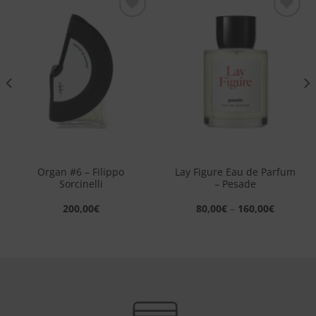
Aggiungi
Aggiungi
alla lista
alla lista
dei
dei
desideri
desideri
Organ #6 – Filippo
Lay Figure Eau de Parfum
Sorcinelli
– Pesade
200,00
€
80,00
€
–
160,00
€