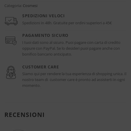
Categoria:
Cosmesi
SPEDIZIONI VELOCI
Spedizioni in 48h. Gratuite per ordini superiori a 45€
PAGAMENTO SICURO
I tuoi dati sono al sicuro. Puoi pagare con carta di credito
oppure con PayPal. Se lo desideri puoi pagare anche con
bonifico bancario anticipato.
CUSTOMER CARE
Siamo qui per rendere la tua esperienza di shopping unica. Il
nostro team di customer care è pronto ad assisterti in ogni
momento.
RECENSIONI