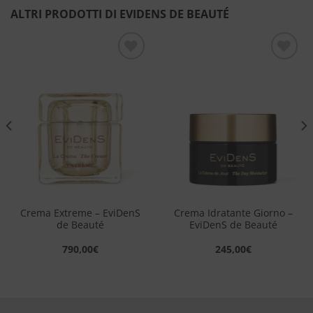
ALTRI PRODOTTI DI EVIDENS DE BEAUTÉ
Aggiungi
Aggiungi
alla lista
alla lista
dei
dei
desideri
desideri
Crema Extreme – EviDenS
Crema Idratante Giorno –
de Beauté
EviDenS de Beauté
790,00
€
245,00
€