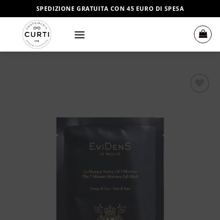
Salta
SPEDIZIONE GRATUITA CON 45 EURO DI SPESA
ai
contenuti
Aggiungi
alla lista
dei
desideri