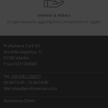
OMAGGI & REGALI
In ogni acquisto aggiungiamo campioncini in regalo
Profumeria Curti Srl
Via della Sapienza, 11
01100 Viterbo
P.Iva 01211260565
Tel.
+39 0761 220211
09.00/13.00 - 15.00/18.00
Mail
shop@profumeriacurti.it
Assistenza Clienti