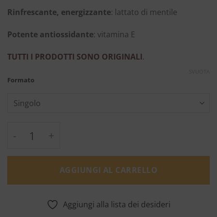
Rinfrescante, energizzante
: lattato di mentile
Potente antiossidante
: vitamina E
TUTTI I PRODOTTI SONO ORIGINALI
.
SVUOTA
Formato
Maschera idratante 7 minuti - EviDenS de B
AGGIUNGI AL CARRELLO
Aggiungi alla lista dei desideri