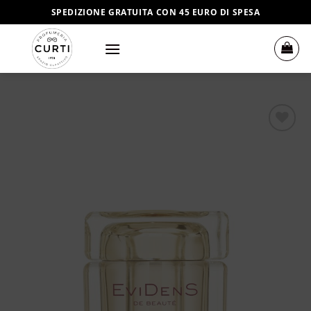
Salta
SPEDIZIONE GRATUITA CON 45 EURO DI SPESA
ai
contenuti
Aggiungi
alla lista
dei
desideri