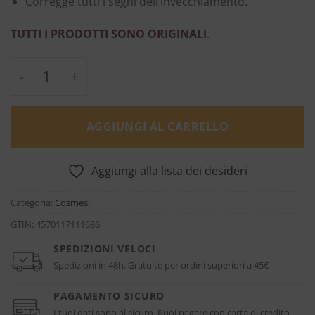
Corregge tutti i segni dell’invecchiamento.
TUTTI I PRODOTTI SONO ORIGINALI
.
Crema Extreme - EviDenS de Beauté quanti
AGGIUNGI AL CARRELLO
Aggiungi alla lista dei desideri
Categoria:
Cosmesi
GTIN:
4570117111686
SPEDIZIONI VELOCI
Spedizioni in 48h. Gratuite per ordini superiori a 45€
PAGAMENTO SICURO
I tuoi dati sono al sicuro. Puoi pagare con carta di credito