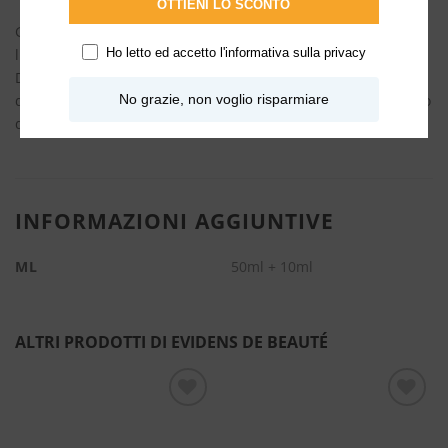
OTTIENI LO SCONTO
Giorno dopo giorno, rigenera la tua pelle e ridisegna i
Ho letto ed accetto l'
informativa sulla privacy
lineamenti del viso per il massimo dell’effetto ringiovanente.
Dì addio alla pelle rilassata e agli altri segni
No grazie, non voglio risparmiare
dell’invecchiamento e dai una spinta al tuo regime quotidiano
di cura della pelle con questo elisir pro-giovinezza!
INFORMAZIONI AGGIUNTIVE
ML
50ml + 10ml
ALTRI PRODOTTI DI EVIDENS DE BEAUTÉ
Aggiungi
Aggiungi
alla lista
alla lista