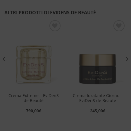
ALTRI PRODOTTI DI EVIDENS DE BEAUTÉ
Aggiungi
Aggiungi
alla lista
alla lista
dei
dei
desideri
desideri
Crema Extreme – EviDenS
Crema Idratante Giorno –
de Beauté
EviDenS de Beauté
790,00
€
245,00
€