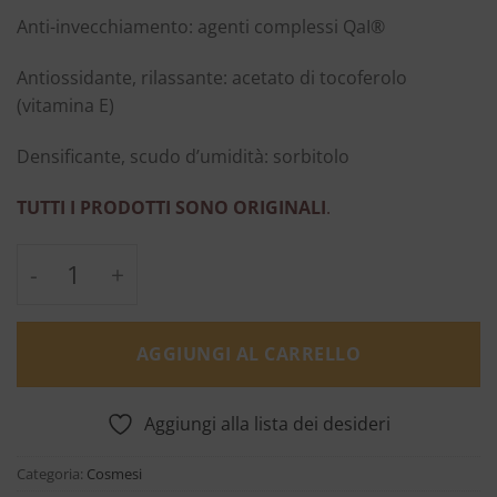
Anti-invecchiamento: agenti complessi QaI®
Antiossidante, rilassante: acetato di tocoferolo
(vitamina E)
Densificante, scudo d’umidità: sorbitolo
TUTTI I PRODOTTI SONO ORIGINALI
.
Il Siero - EviDenS de Beauté quantità
AGGIUNGI AL CARRELLO
Aggiungi alla lista dei desideri
Categoria:
Cosmesi