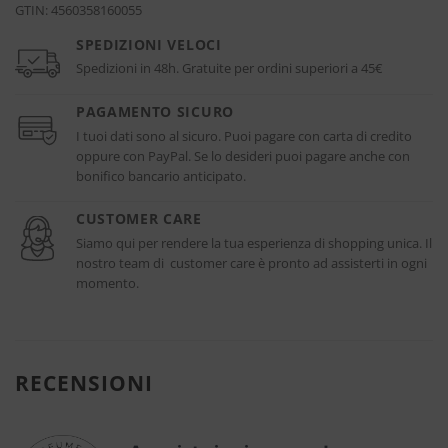
GTIN:
4560358160055
SPEDIZIONI VELOCI
Spedizioni in 48h. Gratuite per ordini superiori a 45€
PAGAMENTO SICURO
I tuoi dati sono al sicuro. Puoi pagare con carta di credito
oppure con PayPal. Se lo desideri puoi pagare anche con
bonifico bancario anticipato.
CUSTOMER CARE
Siamo qui per rendere la tua esperienza di shopping unica. Il
nostro team di customer care è pronto ad assisterti in ogni
momento.
RECENSIONI