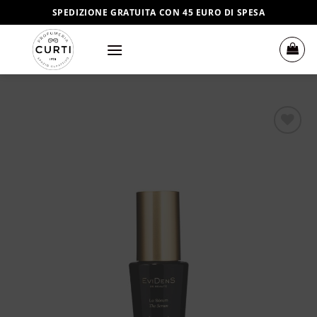
Salta
SPEDIZIONE GRATUITA CON 45 EURO DI SPESA
ai
contenuti
Aggiungi
alla lista
dei
desideri