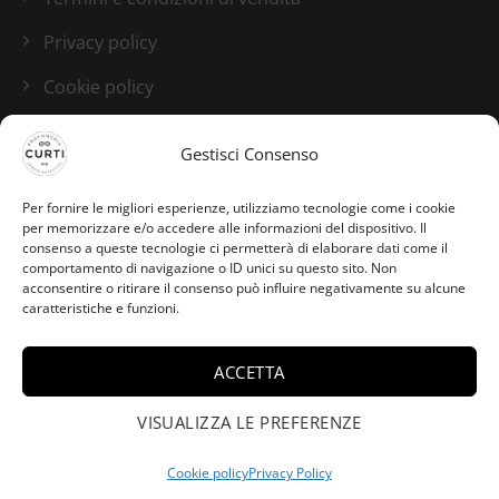
Privacy policy
Cookie policy
Blog
Gestisci Consenso
I nostri canali social
Per fornire le migliori esperienze, utilizziamo tecnologie come i cookie
per memorizzare e/o accedere alle informazioni del dispositivo. Il
consenso a queste tecnologie ci permetterà di elaborare dati come il
comportamento di navigazione o ID unici su questo sito. Non
acconsentire o ritirare il consenso può influire negativamente su alcune
caratteristiche e funzioni.
ACCETTA
Alessandro da Milano ha
acquistato Milano -
VISUALIZZA LE PREFERENZE
×
Fragrance du Bois -
100ml.
Cookie policy
Privacy Policy
Credits:
Studio GTomasselli.it