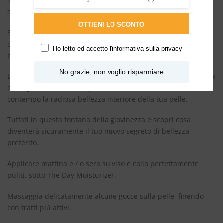
The Serum è un best seller in Giappone e offre risultati
antietà, idratanti e densificanti.
OTTIENI LO SCONTO
Stimola le funzioni vitali della pelle, attivando la sintesi di
collagene e il reintegro dell’umidità, offrendo un leggero
Ho letto ed accetto l'
informativa sulla privacy
bagliore rugiadoso al viso.
No grazie, non voglio risparmiare
La rinfrescante texture cristallina risveglia i sensi e migliora la
carnagione, lasciandola più morbida e soda, rivelando al
contempo la radiosa bellezza interiore della tua pelle.
Tuffati in questa fontana della giovinezza e scopri cosa
diventerà sicuramente il tuo nuovo segreto di bellezza
preferito.
Applicare mattina e / o sera su viso e collo perfettamente
puliti, sotto The Day Moisturizer.
Massaggia delicatamente alcune gocce sulla pelle, finendo
con tratti più attivi.