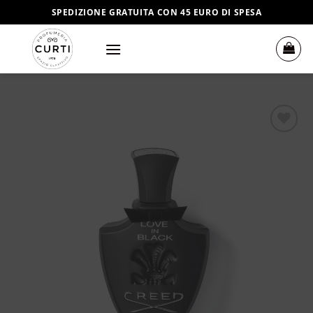
Salta
SPEDIZIONE GRATUITA CON 45 EURO DI SPESA
ai
contenuti
Aggiungi
alla lista
dei
desideri