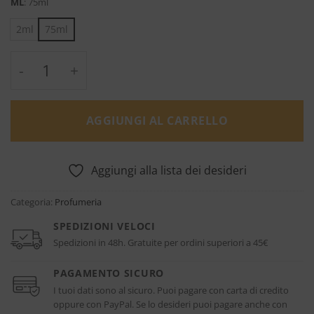
ML
:
75ml
2ml
75ml
Love in Black Millesime - Creed quantità
AGGIUNGI AL CARRELLO
Aggiungi alla lista dei desideri
Categoria:
Profumeria
SPEDIZIONI VELOCI
Spedizioni in 48h. Gratuite per ordini superiori a 45€
PAGAMENTO SICURO
I tuoi dati sono al sicuro. Puoi pagare con carta di credito
oppure con PayPal. Se lo desideri puoi pagare anche con