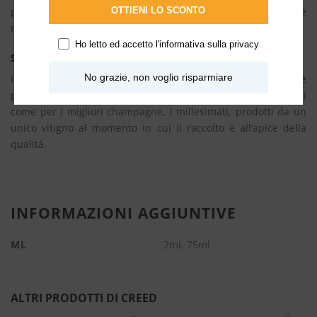
OTTIENI LO SCONTO
perfetta questa fragranza con cui il maestro profumiere è
riuscito a carpire il segreto della sensualità.
Ho letto ed accetto l'
informativa sulla privacy
Scopri la collezione Millesime
No grazie, non voglio risparmiare
Il Millesime è un profumo di altissima concentrazione e
persistenza. Viene elaborato solo con le essenze più nobili
come per i migliori champagne, i millesimati, prodotti da un
unico vitigno al momento in cui il raccolto è all’apice della
qualità.
INFORMAZIONI AGGIUNTIVE
ML
2ml, 75ml
ALTRI PRODOTTI DI CREED