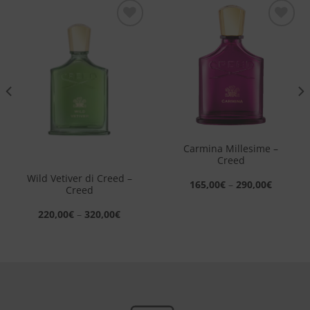
Aggiungi
Aggiungi
alla lista
alla lista
dei
dei
desideri
desideri
Carmina Millesime –
Creed
Wild Vetiver di Creed –
165,00
€
–
290,00
€
Creed
220,00
€
–
320,00
€