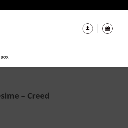
 BOX
esime – Creed