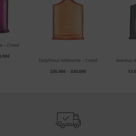
desideri
desideri
e – Creed
+
+
0,00
€
Delphinus Millesime – Creed
Aventus A
235,00
€
–
330,00
€
13,