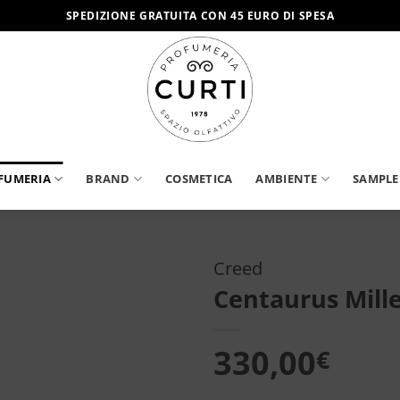
SPEDIZIONE GRATUITA CON 45 EURO DI SPESA
FUMERIA
BRAND
COSMETICA
AMBIENTE
SAMPLE
Creed
Centaurus Mill
Aggiungi
alla lista
dei
330,00
€
desideri