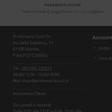
PAGAMENTI SICURI
Tanti metodi di pagamento tra cui scegliere
Profumeria Curti Srl
Accoun
Via della Sapienza, 11
Ordini
01100 Viterbo
P.Iva 01211260565
Lista d
Tel.
+39 0761 220211
09.00/13.00 - 15.00/18.00
Mail
shop@profumeriacurti.it
Assistenza Clienti
Da Lunedì a Venerdì
Dalle 9:00 alle 13:00 e dalle 15:00 alle