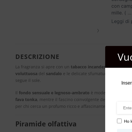
con campi
mille. (
…
Leggi di 
›
Vu
DESCRIZIONE
La fragranza si apre con un
tabacco incandescente
, che s
voluttuosa
del
sandalo
e le delicate sfumature del
gelsom
segue il sole.
Inser
Il
fondo sensuale e legnoso-ambrato
è modellato con un
fava tonka
, mentre il fascino coinvolgente del
balsamo di 
per chi cerca un profumo ricco e affascinante.
Ho l
Piramide olfattiva