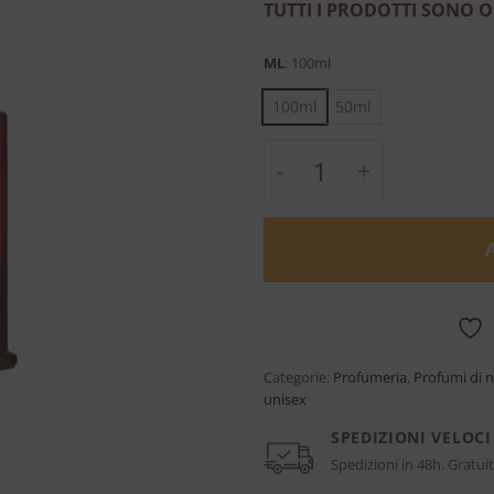
TUTTI I PRODOTTI SONO O
ML
:
100ml
100ml
50ml
Centaurus Millesime 
Categorie:
Profumeria
,
Profumi di 
unisex
SPEDIZIONI VELOCI
Spedizioni in 48h. Gratuit