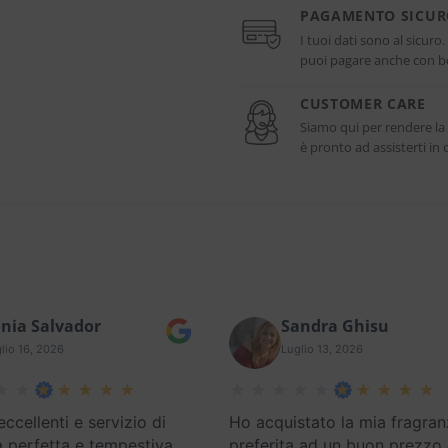
PAGAMENTO SICU
I tuoi dati sono al sicuro
puoi pagare anche con bo
CUSTOMER CARE
Siamo qui per rendere la
è pronto ad assisterti i
nia Salvador
Sandra Ghisu
lio 16, 2026
Luglio 13, 2026
eccellenti e servizio di
Ho acquistato la mia fragran
 perfetta e tempestiva
preferita ad un buon prezzo