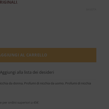
RIGINALI
.
SVUOTA
- Creed quantità
AGGIUNGI AL CARRELLO
Aggiungi alla lista dei desideri
nicchia da donna
,
Profumi di nicchia da uomo
,
Profumi di nicchia
e per ordini superiori a 45€