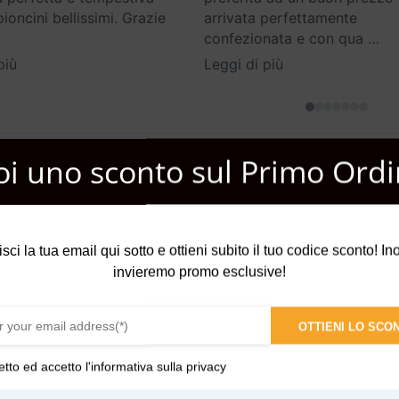
oncini bellissimi. Grazie
arrivata perfettamente
confezionata e con qua
…
più
Leggi di più
oi uno sconto sul Primo Ordi
i accende con le note di
pepe rosa
,
cannella
e
cardamomo
, creando
ino
, che evocano la visione delle
stelle che brillano nel cielo nott
isci la tua email qui sotto e ottieni subito il tuo codice sconto! Inol
invieremo promo esclusive!
a
vigorosa nota di patchouli
, arricchita dalla
profonda ricchezza de
tolu
e del
benzoino
aggiunge una sfumatura avvolgente e misterio
OTTIENI LO SCO
etto ed accetto l'
informativa sulla privacy