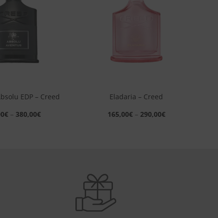
desideri
desideri
+
bsolu EDP – Creed
Eladaria – Creed
00
€
–
380,00
€
165,00
€
–
290,00
€