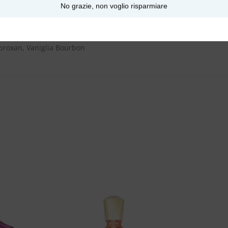
No grazie, non voglio risparmiare
omino, Patchouli
broxan, Vaniglia Bourbon
Aggiungi
Aggiungi
alla lista
alla lista
dei
dei