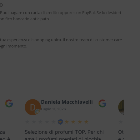
RO
. Puoi pagare con carta di credito oppure con PayPal. Se lo desideri
nifico bancario anticipato.
 tua esperienza di shopping unica. Il nostro team di customer care
n ogni momento.
Daniela Macchiavelli
Fe
Luglio 11, 2026
Lug
za
Selezione di profumi TOP. Per chi
Ottimo se
 ed è
ama i profumi pregiati,di nicchia
e disponi