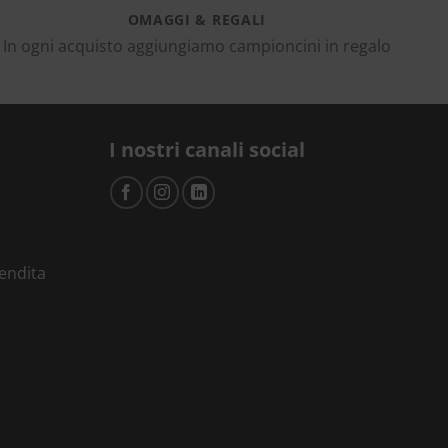
OMAGGI & REGALI
In ogni acquisto aggiungiamo campioncini in regalo
I nostri canali social
vendita