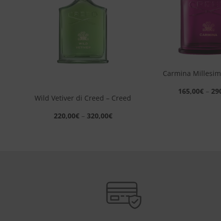
eri
desideri
+
Carmina Millesim
+
165,00
€
–
29
ale
Wild Vetiver di Creed – Creed
220,00
€
–
320,00
€