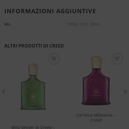
INFORMAZIONI AGGIUNTIVE
ML
100ml, 2ml, 50ml
ALTRI PRODOTTI DI CREED
Aggiungi
Aggiungi
alla lista
alla lista
dei
dei
desideri
desideri
Carmina Millesime –
Creed
Wild Vetiver di Creed –