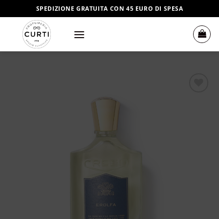
Salta
SPEDIZIONE GRATUITA CON 45 EURO DI SPESA
ai
contenuti
Aggiungi
alla lista
dei
desideri