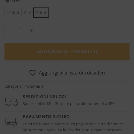
ML
:
50ml
100ml
2ml
50ml
Erolfa Millesime - Creed quantità
AGGIUNGI AL CARRELLO
Aggiungi alla lista dei desideri
Categoria:
Profumeria
SPEDIZIONI VELOCI
Spedizioni in 48h. Gratuite per ordini superiori a 45€
PAGAMENTO SICURO
I tuoi dati sono al sicuro. Puoi pagare con carta di credito
oppure con PayPal. Se lo desideri puoi pagare anche con