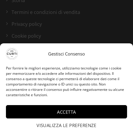
Storia
Termini e condizioni di vendita
Privacy policy
Cookie policy
Blog
Gestisci Consenso
I nostri canali social
Per fornire le migliori esperienze, utilizziamo tecnologie come i cookie
per memorizzare e/o accedere alle informazioni del dispositivo. Il
consenso a queste tecnologie ci permetterà di elaborare dati come il
comportamento di navigazione o ID unici su questo sito. Non
acconsentire o ritirare il consenso può influire negativamente su alcune
caratteristiche e funzioni.
EMANUELE da Cisterna
ACCETTA
Di Latina ha acquistato
×
Sex and the Sea - Extrait
VISUALIZZA LE PREFERENZE
De Parfum - Francesca