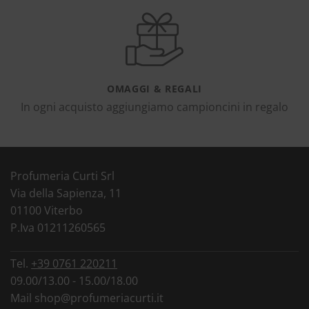
OMAGGI & REGALI
In ogni acquisto aggiungiamo campioncini in regalo
Profumeria Curti Srl
Via della Sapienza, 11
01100 Viterbo
P.Iva 01211260565
Tel.
+39 0761 220211
09.00/13.00 - 15.00/18.00
Mail
shop@profumeriacurti.it