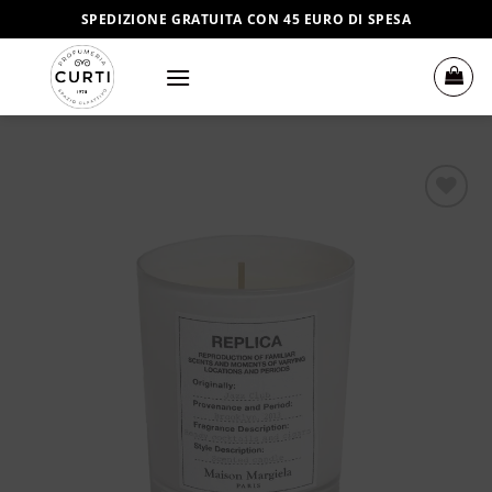
Salta
SPEDIZIONE GRATUITA CON 45 EURO DI SPESA
ai
contenuti
Aggiungi
alla lista
dei
desideri