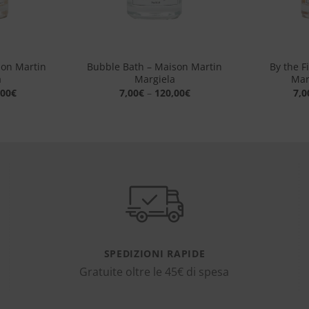
+
+
son Martin
Bubble Bath – Maison Martin
By the F
a
Margiela
Mar
,00
€
7,00
€
–
120,00
€
7,0
SPEDIZIONI RAPIDE
Gratuite oltre le 45€ di spesa