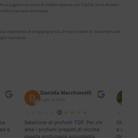
. Puoi pagare con carta di credito oppure con PayPal. Se lo desideri
nifico bancario anticipato.
 tua esperienza di shopping unica. Il nostro team di customer care
n ogni momento.
Daniela Macchiavelli
Fe
Luglio 11, 2026
Lug
za
Selezione di profumi TOP. Per chi
Ottimo se
 ed è
ama i profumi pregiati,di nicchia
e disponi
questa profumeria accontenta
Google) E