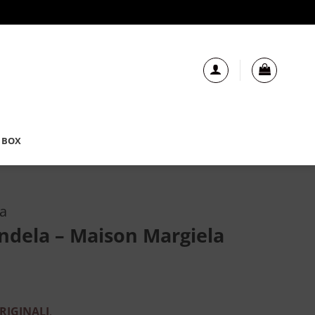
 BOX
la
ndela – Maison Margiela
RIGINALI
.