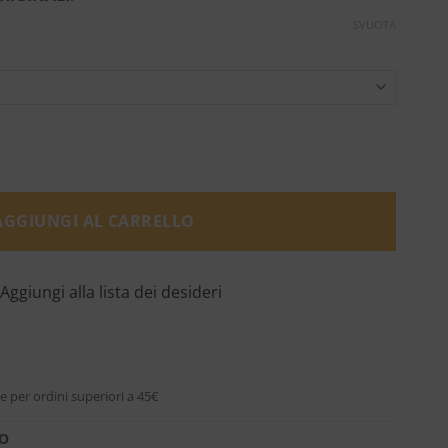
SVUOTA
- Maison Margiela quantità
AGGIUNGI AL CARRELLO
Aggiungi alla lista dei desideri
e per ordini superiori a 45€
RO