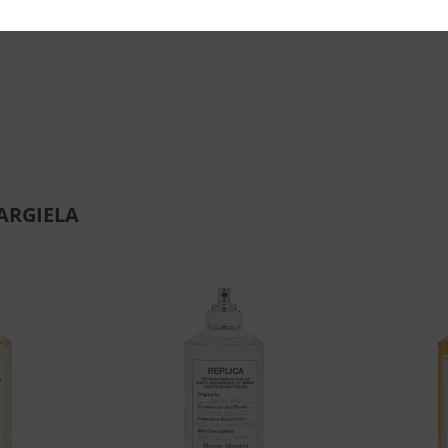
ARGIELA
Aggiungi
Aggiungi
alla lista
alla lista
dei
dei
desideri
desideri