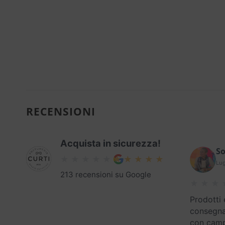
RECENSIONI
Acquista in sicurezza!
So
Lug
213 recensioni su Google
Prodotti 
consegna
con campi