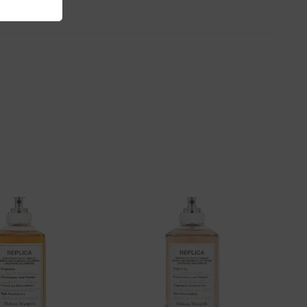
Aggiungi
Aggiungi
alla lista
alla lista
dei
dei
desideri
desideri