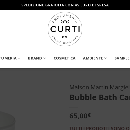
SPEDIZIONE GRATUITA CON 45 EURO DI SPESA
FUMERIA
BRAND
COSMETICA
AMBIENTE
SAMPLE
Maison Martin Margie
Bubble Bath Ca
Aggiungi
alla lista
dei
65,00
€
desideri
TUTTI I PRODOTTI SONO O