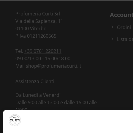
Profumeria Curti Srl
Accoun
Via della Sapienza, 11
Ordini
01100 Viterbo
P.Iva 01211260565
Lista d
Tel.
+39 0761 220211
09.00/13.00 - 15.00/18.00
Mail
shop@profumeriacurti.it
Assistenza Clienti
Da Lunedì a Venerdì
Dalle 9:00 alle 13:00 e dalle 15:00 alle
18:00
Tel.
+39 346 0964892