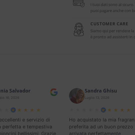
I tuoi dati sono al sicuro
puoi pagare anche con bo
CUSTOMER CARE
Siamo qui per rendere la
è pronto ad assisterti i
nia Salvador
Sandra Ghisu
lio 16, 2026
Luglio 13, 2026
eccellenti e servizio di
Ho acquistato la mia fragran
 perfetta e tempestiva
preferita ad un buon prezzo
oncini bellissimi. Grazie
arrivata perfettamente