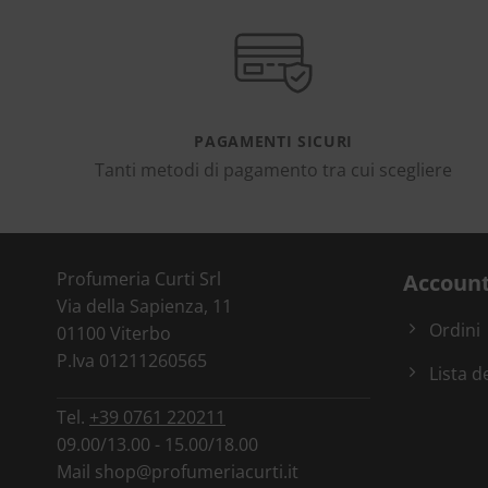
PAGAMENTI SICURI
Tanti metodi di pagamento tra cui scegliere
Profumeria Curti Srl
Accoun
Via della Sapienza, 11
Ordini
01100 Viterbo
P.Iva 01211260565
Lista d
Tel.
+39 0761 220211
09.00/13.00 - 15.00/18.00
Mail
shop@profumeriacurti.it