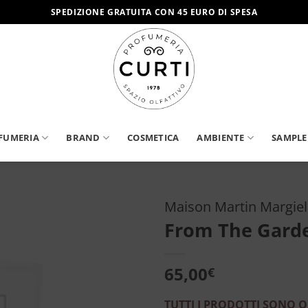
SPEDIZIONE GRATUITA CON 45 EURO DI SPESA
FUMERIA
BRAND
COSMETICA
AMBIENTE
SAMPLE
Maison Martin Margie
From The Garde
Aggiungi
alla lista
dei
65,00
€
desideri
TUTTI I PRODOTTI SONO O