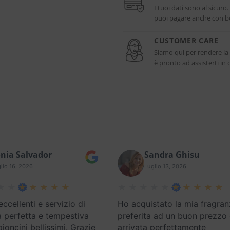
I tuoi dati sono al sicuro
puoi pagare anche con bo
CUSTOMER CARE
Siamo qui per rendere la
è pronto ad assisterti i
nia Salvador
Sandra Ghisu
lio 16, 2026
Luglio 13, 2026
eccellenti e servizio di
Ho acquistato la mia fragran
 perfetta e tempestiva
preferita ad un buon prezzo
oncini bellissimi. Grazie
arrivata perfettamente