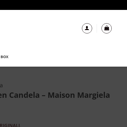
 BOX
la
n Candela – Maison Margiela
RIGINALI
.