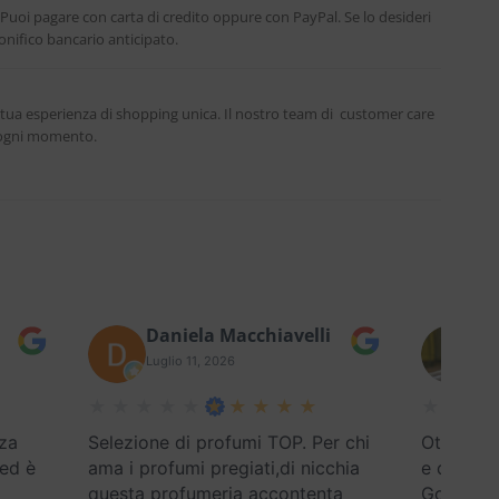
. Puoi pagare con carta di credito oppure con PayPal. Se lo desideri
nifico bancario anticipato.
 tua esperienza di shopping unica. Il nostro team di customer care
n ogni momento.
Daniela Macchiavelli
Fe
Luglio 11, 2026
Lug
za
Selezione di profumi TOP. Per chi
Ottimo se
 ed è
ama i profumi pregiati,di nicchia
e disponi
questa profumeria accontenta
Google) E