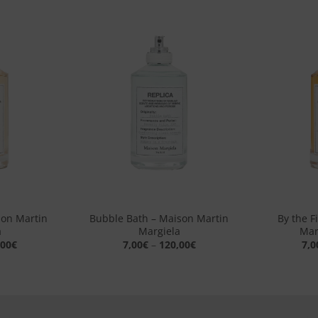
Aggiungi
Aggiungi
alla lista
alla lista
dei
dei
desideri
desideri
+
+
son Martin
Bubble Bath – Maison Martin
By the F
a
Margiela
Mar
,00
€
7,00
€
–
120,00
€
7,0