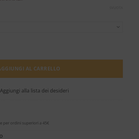
SVUOTA
dela - Maison Margiela quantità
AGGIUNGI AL CARRELLO
Aggiungi alla lista dei desideri
e per ordini superiori a 45€
RO