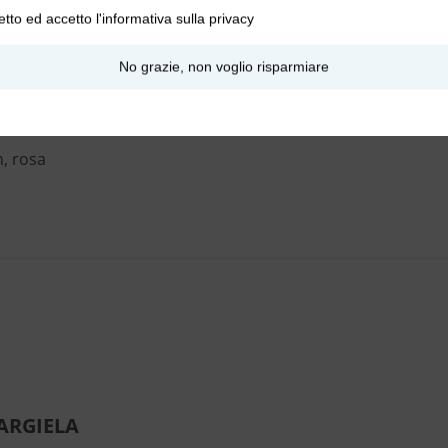
etto ed accetto l'
informativa sulla privacy
No grazie, non voglio risparmiare
nero
, rosa
ARGIELA