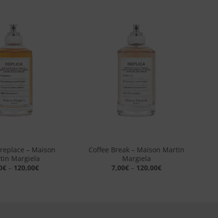
Aggiungi
Aggiungi
alla lista
alla lista
dei
dei
desideri
desideri
+
ireplace – Maison
Coffee Break – Maison Martin
tin Margiela
Margiela
0
€
–
120,00
€
7,00
€
–
120,00
€