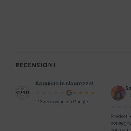
RECENSIONI
Acquista in sicurezza!
So
Lug
213 recensioni su Google
Prodotti 
consegna
con campi