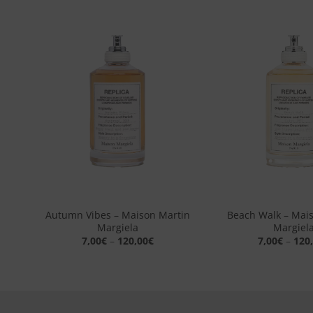
ngi
Aggiungi
sta
alla lista
dei
eri
desideri
+
+
a –
Autumn Vibes – Maison Martin
Beach Walk – Mai
Margiela
Margiel
7,00
€
–
120,00
€
7,00
€
–
120