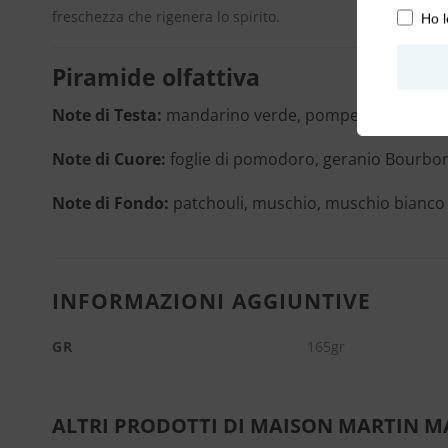
freschezza che rigenera lo spirito.
Ho l
Piramide olfattiva
Note di Testa:
mandarino verde, pompelmo, ribes 
Note di Cuore:
foglie di pomodoro, geranio Bourbon
Note di Fondo:
patchouli, muschio, muschio bianco
INFORMAZIONI AGGIUNTIVE
GR
165gr
ALTRI PRODOTTI DI MAISON MARTIN M