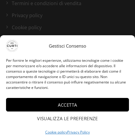
Termini e condizioni di vendita
Privacy policy
Cookie policy
Blog
Gestisci Consenso
I nostri canali social
Per fornire le migliori esperienze, utilizziamo tecnologie come i cookie
per memorizzare e/o accedere alle informazioni del dispositivo. Il
consenso a queste tecnologie ci permetterà di elaborare dati come il
comportamento di navigazione o ID unici su questo sito. Non
acconsentire o ritirare il consenso può influire negativamente su alcune
caratteristiche e funzioni.
ACCETTA
Laura da Fano ha
acquistato Amazingreen -
VISUALIZZA LE PREFERENZE
×
Comme des Garçons -
100ml.
Cookie policy
Privacy Policy