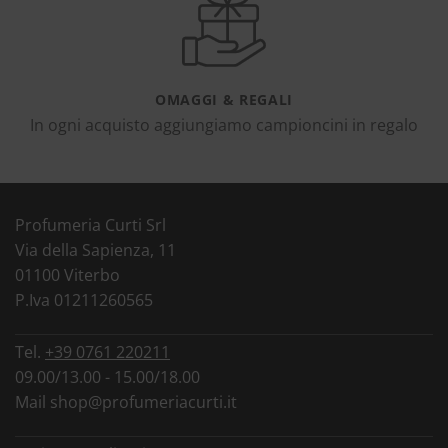
OMAGGI & REGALI
In ogni acquisto aggiungiamo campioncini in regalo
Profumeria Curti Srl
Via della Sapienza, 11
01100 Viterbo
P.Iva 01211260565
Tel.
+39 0761 220211
09.00/13.00 - 15.00/18.00
Mail
shop@profumeriacurti.it