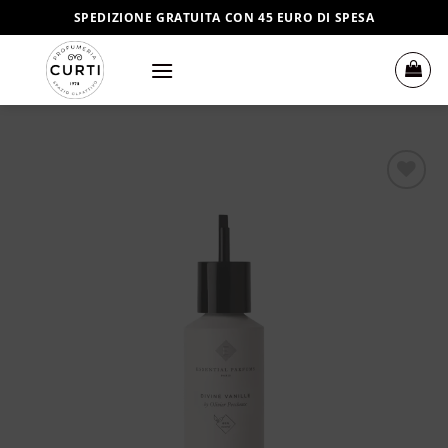
Salta
SPEDIZIONE GRATUITA CON 45 EURO DI SPESA
ai
contenuti
Aggiungi
alla lista
dei
desideri