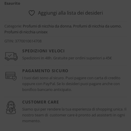
Esaurito
Aggiungi alla lista dei desideri
Categorie:
Profumi di nicchia da donna
,
Profumi di nicchia da uomo
,
Profumi di nicchia unisex
GTIN:
3770010614708
SPEDIZIONI VELOCI
Spedizioni in 48h. Gratuite per ordini superiori a 45€
PAGAMENTO SICURO
I tuoi dati sono al sicuro. Puoi pagare con carta di credito
oppure con PayPal. Se lo desideri puoi pagare anche con
bonifico bancario anticipato.
CUSTOMER CARE
Siamo qui per rendere la tua esperienza di shopping unica. Il
nostro team di customer care è pronto ad assisterti in ogni
momento.