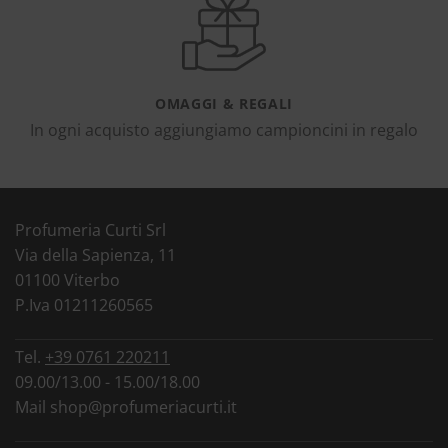
OMAGGI & REGALI
In ogni acquisto aggiungiamo campioncini in regalo
Profumeria Curti Srl
Via della Sapienza, 11
01100 Viterbo
P.Iva 01211260565
Tel.
+39 0761 220211
09.00/13.00 - 15.00/18.00
Mail
shop@profumeriacurti.it