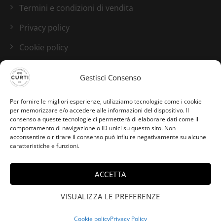
Termini e condizioni di vendita
Privacy policy
Cookie policy
Blog
Gestisci Consenso
I nostri canali social
Per fornire le migliori esperienze, utilizziamo tecnologie come i cookie
per memorizzare e/o accedere alle informazioni del dispositivo. Il
consenso a queste tecnologie ci permetterà di elaborare dati come il
comportamento di navigazione o ID unici su questo sito. Non
acconsentire o ritirare il consenso può influire negativamente su alcune
caratteristiche e funzioni.
ACCETTA
Giorgia da Tarquinia Lido
ha acquistato Neroli
VISUALIZZA LE PREFERENZE
×
Sauvage Millesime -
Creed - 2ml.
Cookie policy
Privacy Policy