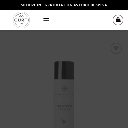
Salta
SPEDIZIONE GRATUITA CON 45 EURO DI SPESA
ai
contenuti
Aggiungi
alla lista
dei
desideri