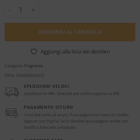
Bois Imperial Hair & Body Mist - Essential 
AGGIUNGI AL CARRELLO
Aggiungi alla lista dei desideri
Categoria:
Fragranze
GTIN:
3760393040225
SPEDIZIONI VELOCI
Spedizioni in 48h. Gratuite per ordini superiori a 45€
PAGAMENTO SICURO
I tuoi dati sono al sicuro. Puoi pagare con carta di credito
oppure con PayPal. Se lo desideri puoi pagare anche con
bonifico bancario anticipato.