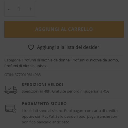
Patchouli Mania Eau de Parfum 150 ml Refill
AGGIUNGI AL CARRELLO
Aggiungi alla lista dei desideri
Categorie:
Profumi di nicchia da donna
,
Profumi di nicchia da uomo
,
Profumi di nicchia unisex
GTIN:
3770010614968
SPEDIZIONI VELOCI
Spedizioni in 48h. Gratuite per ordini superiori a 45€
PAGAMENTO SICURO
I tuoi dati sono al sicuro. Puoi pagare con carta di credito
oppure con PayPal. Se lo desideri puoi pagare anche con
bonifico bancario anticipato.