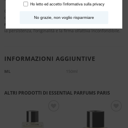
Ho letto ed accetto l'
informativa sulla privacy
Chi ha già provato questa fragranza ne parla come di una
delle creazioni più intense e riconoscibili della maison: le
No grazie, non voglio risparmiare
recensioni di Patchouli Mania profumo
sottolineano spesso
la persistenza, l’originalità e la firma olfattiva inconfondibile.
INFORMAZIONI AGGIUNTIVE
ML
150ml
ALTRI PRODOTTI DI ESSENTIAL PARFUMS PARIS
Aggiungi
Aggiungi
alla lista
alla lista
dei
dei