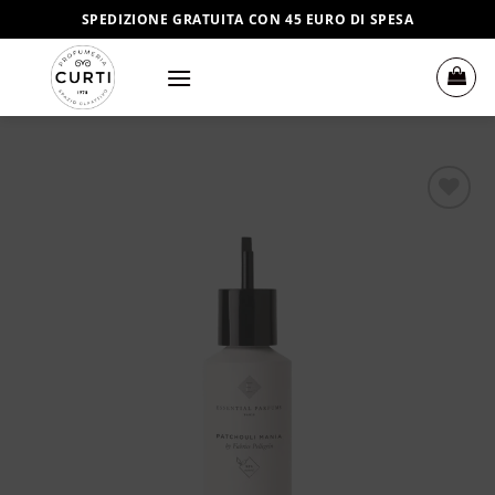
Salta
SPEDIZIONE GRATUITA CON 45 EURO DI SPESA
ai
contenuti
Aggiungi
alla lista
dei
desideri