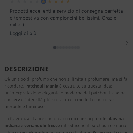
Prodotti eccellenti e servizio di consegna perfetta
e tempestiva con campioncini bellissimi. Grazie
mille. (
…
Leggi di più
›
DESCRIZIONE
C’è un tipo di profumo che non si limita a profumare, ma si fa
ricordare.
Patchouli Mania
è costruito su questa idea:
un’interpretazione elegante e moderna del patchouli, che ne
conserva l’intensità più scura, ma la modella con curve
morbide e luminose.
La fragranza si apre con un accordo che sorprende:
davana
indiana
e
coriandolo fresco
introducono il patchouli con una
vibrazione calda e liquorosa, quasi fruttata. Poi arriva il cuore: