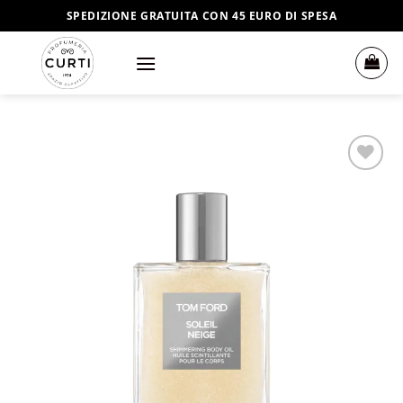
Salta
SPEDIZIONE GRATUITA CON 45 EURO DI SPESA
ai
contenuti
Aggiungi
alla lista
dei
desideri