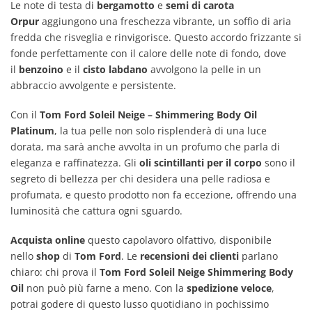
Le note di testa di
bergamotto
e
semi di carota
Orpur
aggiungono una freschezza vibrante, un soffio di aria
fredda che risveglia e rinvigorisce. Questo accordo frizzante si
fonde perfettamente con il calore delle note di fondo, dove
il
benzoino
e il
cisto labdano
avvolgono la pelle in un
abbraccio avvolgente e persistente.
Con il
Tom Ford Soleil Neige – Shimmering Body Oil
Platinum
, la tua pelle non solo risplenderà di una luce
dorata, ma sarà anche avvolta in un profumo che parla di
eleganza e raffinatezza. Gli
oli scintillanti per il corpo
sono il
segreto di bellezza per chi desidera una pelle radiosa e
profumata, e questo prodotto non fa eccezione, offrendo una
luminosità che cattura ogni sguardo.
Acquista online
questo capolavoro olfattivo, disponibile
nello
shop
di
Tom Ford
. Le
recensioni dei clienti
parlano
chiaro: chi prova il
Tom Ford Soleil Neige Shimmering Body
Oil
non può più farne a meno. Con la
spedizione veloce
,
potrai godere di questo lusso quotidiano in pochissimo