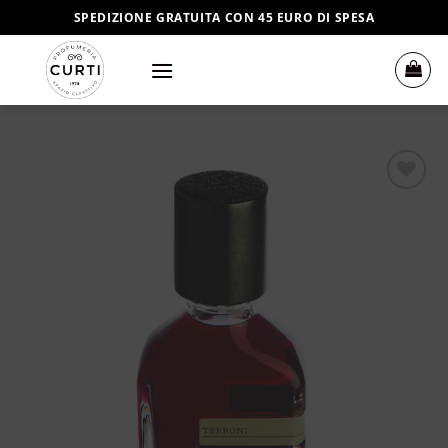
Salta
SPEDIZIONE GRATUITA CON 45 EURO DI SPESA
ai
contenuti
Aggiungi
alla lista
dei
desideri