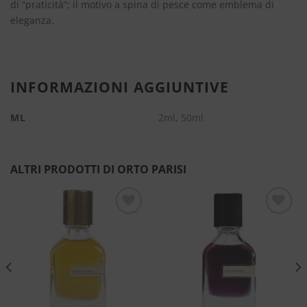
di “praticità”; il motivo a spina di pesce come emblema di
eleganza.
INFORMAZIONI AGGIUNTIVE
ML
2ml, 50ml
ALTRI PRODOTTI DI ORTO PARISI
Aggiungi
Aggiungi
alla lista
alla lista
dei
dei
desideri
desideri