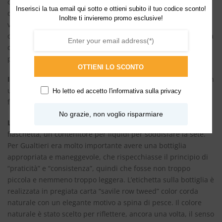
coltivando radici profonde che custodiscono la vera luce
Inserisci la tua email qui sotto e ottieni subito il tuo codice sconto!
dell’Io. Terroni è rosso come i fiumi di lava che scorrono nelle
Inoltre ti invieremo promo esclusive!
viscere della terra, trascinando con sè i tesori più intimi della
cultura dell’uomo: caldo, intenso e vivo, questo profumo parla
di legami e di storia, di passione e di verità, di cultura e
profonda affezione.
OTTIENI LO SCONTO
Il tappo
è realizzato in metallo pesante levigato, adornato con
un intarsio di pietra lavica, a rappresentare il principio della
Ho letto ed accetto l'
informativa sulla privacy
formazione della Terra.
No grazie, non voglio risparmiare
La bottiglia
delle fragranze Orto Parisi s’ispira a un’antica
fiaschetta, un contenitore per liquidi per soddisfare la sete.
Per Gualtieri era molto importante avere una bottiglia
appropriata e maneggevole, che rispecchiasse il principio di
“praticità” e “consistenza”, quindi che fosse non troppo
piccola e nemmeno troppo leggera. L’etichetta sulla bottiglia è
realizzata in pregiata carta “savile row tweed” color corda
naturale con un elegante motivo a spina di pesce. Il colore
naturale è stato scelto per riflettere, ancora una volta, il senso