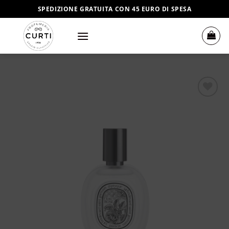
Salta
SPEDIZIONE GRATUITA CON 45 EURO DI SPESA
ai
contenuti
Aggiungi
alla lista
dei
desideri