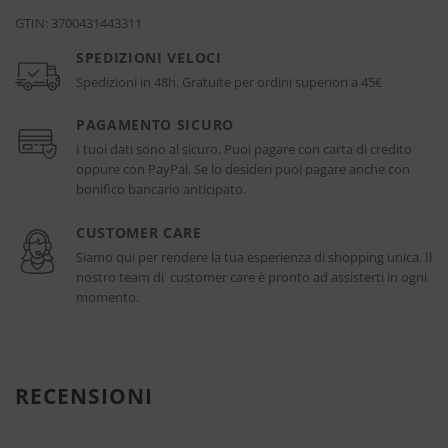
GTIN:
3700431443311
SPEDIZIONI VELOCI
Spedizioni in 48h. Gratuite per ordini superiori a 45€
PAGAMENTO SICURO
I tuoi dati sono al sicuro. Puoi pagare con carta di credito
oppure con PayPal. Se lo desideri puoi pagare anche con
bonifico bancario anticipato.
CUSTOMER CARE
Siamo qui per rendere la tua esperienza di shopping unica. Il
nostro team di customer care è pronto ad assisterti in ogni
momento.
RECENSIONI