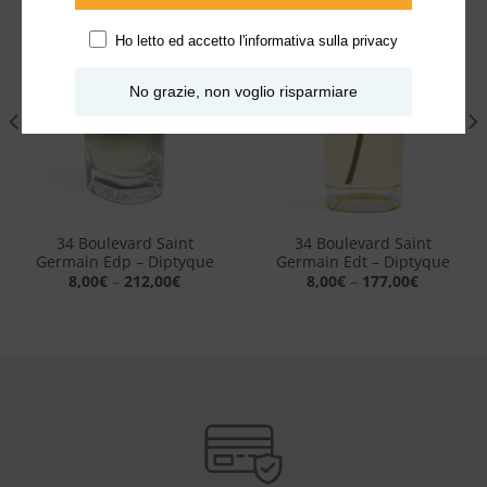
Ho letto ed accetto l'
informativa sulla privacy
Aggiungi
Aggiungi
alla lista
alla lista
No grazie, non voglio risparmiare
dei
dei
desideri
desideri
34 Boulevard Saint
34 Boulevard Saint
Germain Edp – Diptyque
Germain Edt – Diptyque
8,00
€
–
212,00
€
8,00
€
–
177,00
€