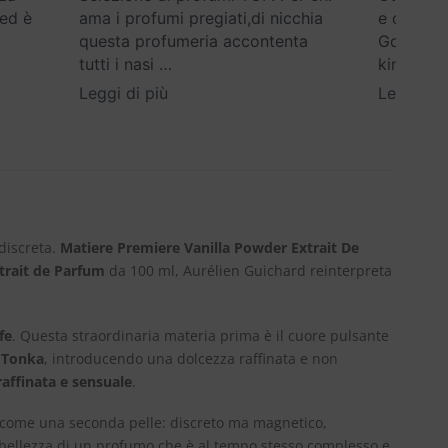
 ed è
ama i profumi pregiati,di nicchia
e disponi
questa profumeria accontenta
Google) E
tutti i nasi
…
kind
…
Leggi di più
Leggi di 
 discreta.
Matiere Premiere Vanilla Powder Extrait De
trait de Parfum
da 100 ml, Aurélien Guichard reinterpreta
fe
. Questa straordinaria materia prima è il cuore pulsante
 Tonka
, introducendo una dolcezza raffinata e non
raffinata e sensuale
.
 come una seconda pelle: discreto ma magnetico,
a bellezza di un profumo che è al tempo stesso complesso e