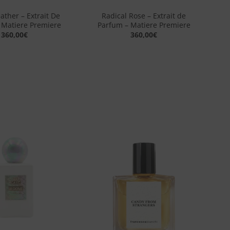
ather – Extrait De
Radical Rose – Extrait de
 Matiere Premiere
Parfum – Matiere Premiere
360,00
€
360,00
€
Aggiungi
Aggiungi
alla lista
alla lista
dei
dei
desideri
desideri