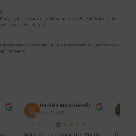
RO
. Puoi pagare con carta di credito oppure con PayPal. Se lo desideri
nifico bancario anticipato.
 tua esperienza di shopping unica. Il nostro team di customer care
n ogni momento.
Daniela Macchiavelli
Fe
Luglio 11, 2026
Lug
za
Selezione di profumi TOP. Per chi
Ottimo se