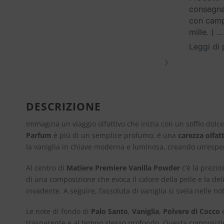
consegna
con campi
mille. (
…
Leggi di 
›
DESCRIZIONE
Immagina un viaggio olfattivo che inizia con un soffio dolc
Parfum
è più di un semplice profumo: è una
carezza olfat
la vaniglia in chiave moderna e luminosa, creando un’esper
Al centro di
Matiere Premiere Vanilla Powder
c’è la prezi
di una composizione che evoca il calore della pelle e la deli
invadente. A seguire, l’assoluta di vaniglia si svela nelle
Le note di fondo di
Palo Santo
,
Vaniglia
,
Polvere di Cocco
trasparente e al tempo stesso profondo. Questa composizion