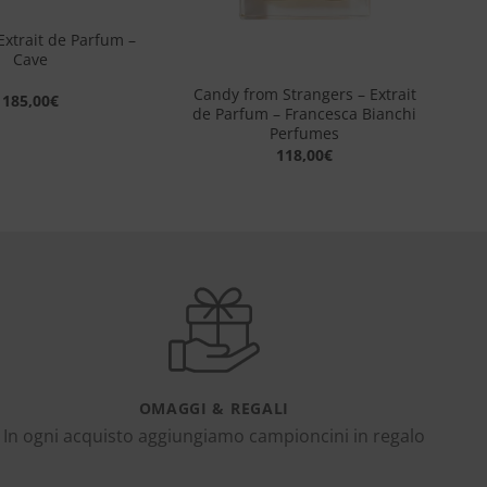
Extrait de Parfum –
+
Cave
Candy from Strangers – Extrait
185,00
€
de Parfum – Francesca Bianchi
Perfumes
118,00
€
OMAGGI & REGALI
In ogni acquisto aggiungiamo campioncini in regalo