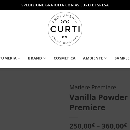
SPEDIZIONE GRATUITA CON 45 EURO DI SPESA
FUMERIA
BRAND
COSMETICA
AMBIENTE
SAMPLE
Matiere Premiere
Vanilla Powder 
Aggiungi
Premiere
alla lista
dei
desideri
250,00
–
360,00
€
€