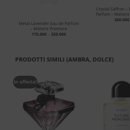
ody
Crystal Saffron – 
+
e
Parfum – Matiere
360,00
€
Metal Lavender Eau de Parfum
– Matiere Premiere
170,00
€
–
250,00
€
PRODOTTI SIMILI (AMBRA, DOLCE)
In offerta!
ngi
Aggiungi
sta
alla lista
dei
eri
desideri