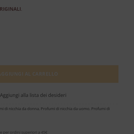
RIGINALI
.
rait De Parfum - Matiere Premiere quantità
AGGIUNGI AL CARRELLO
Aggiungi alla lista dei desideri
mi di nicchia da donna
,
Profumi di nicchia da uomo
,
Profumi di
e per ordini superiori a 45€