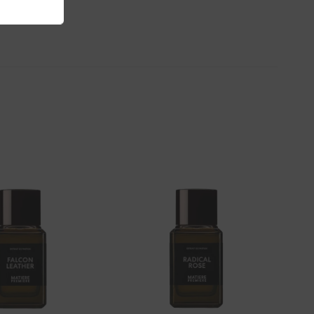
Aggiungi
Aggiungi
alla lista
alla lista
dei
dei
desideri
desideri
+