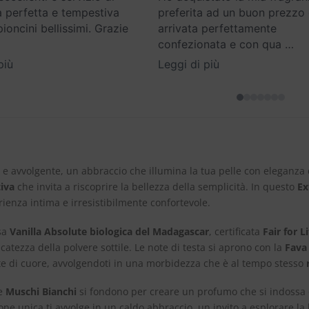
 perfetta e tempestiva
preferita ad un buon prezzo
oncini bellissimi. Grazie
arrivata perfettamente
confezionata e con qua
…
più
Leggi di più
e e avvolgente, un abbraccio che illumina la tua pelle con eleganza
tiva
che invita a riscoprire la bellezza della semplicità. In questo
Ex
ienza intima e irresistibilmente confortevole.
osa
Vanilla Absolute biologica del Madagascar
, certificata
Fair for Li
catezza della polvere sottile. Le note di testa si aprono con la
Fava
 note di cuore, avvolgendoti in una morbidezza che è al tempo stesso
e
Muschi Bianchi
si fondono per creare un profumo che si indossa
e unica ti avvolge in un caldo abbraccio, un invito a esplorare l