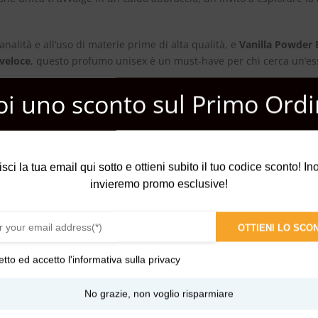
analità e all’uso di materie prime di alta qualità, e
Vanilla Powder 
veloce
, questo profumo unisex è un must-have per chi cerca un’es
oi uno sconto sul Primo Ordi
iere Premiere Vanilla Powder
ne è rimasto affascinato, lodando l
per te o un regalo speciale, questo
Extrait de Parfum
a un
ottimo
isci la tua email qui sotto e ottieni subito il tuo codice sconto! Inol
invieremo promo esclusive!
OTTIENI LO SCO
etto ed accetto l'
informativa sulla privacy
hi Bianchi
No grazie, non voglio risparmiare