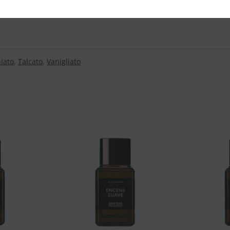
iato
,
Talcato
,
Vanigliato
Aggiungi
Aggiungi
alla lista
alla lista
dei
dei
desideri
desideri
+
+