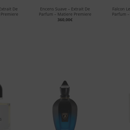
Extrait De
Encens Suave – Extrait De
Falcon Le
 Premiere
Parfum – Matiere Premiere
Parfum –
360,00
€
Aggiungi
Aggiungi
alla lista
alla lista
dei
dei
desideri
desideri
+