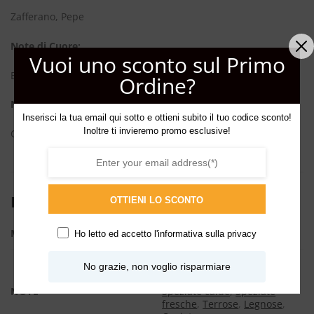
Zafferano, Pepe
Note di Cuore:
Vuoi uno sconto sul Primo
Elicriso, Rosa Centifolia
Ordine?
Note di Fondo:
Inserisci la tua email qui sotto e ottieni subito il tuo codice sconto!
Inoltre ti invieremo promo esclusive!
Cisto, Labdano, Patchouli
INFORMAZIONI AGGIUNTIVE
OTTIENI LO SCONTO
ML
100ml
Ho letto ed accetto l'
informativa sulla privacy
Balsamiche
,
Floreali
,
No grazie, non voglio risparmiare
Metalliche
,
Patchouli
,
Rosa
,
NOTE
Speziate calde
,
Speziate
fresche
,
Terrose
,
Legnose
,