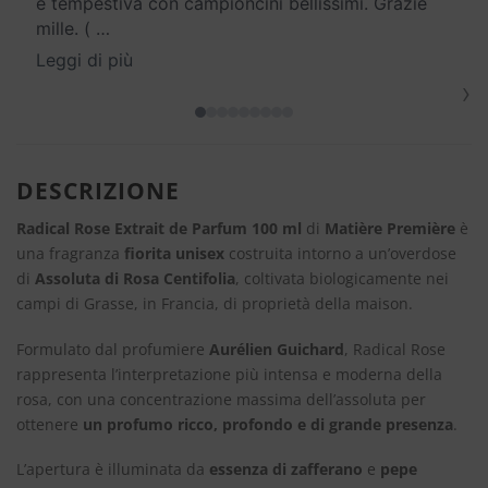
e tempestiva con campioncini bellissimi. Grazie
mille. (
…
Leggi di più
›
DESCRIZIONE
Radical Rose Extrait de Parfum 100 ml
di
Matière Première
è
una fragranza
fiorita unisex
costruita intorno a un’overdose
di
Assoluta di Rosa Centifolia
, coltivata biologicamente nei
campi di Grasse, in Francia, di proprietà della maison.
Formulato dal profumiere
Aurélien Guichard
, Radical Rose
rappresenta l’interpretazione più intensa e moderna della
rosa, con una concentrazione massima dell’assoluta per
ottenere
un profumo ricco, profondo e di grande presenza
.
L’apertura è illuminata da
essenza di zafferano
e
pepe