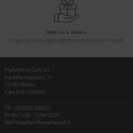
OMAGGI & REGALI
In ogni acquisto aggiungiamo campioncini in regalo
Profumeria Curti Srl
Via della Sapienza, 11
01100 Viterbo
P.Iva 01211260565
Tel.
+39 0761 220211
09.00/13.00 - 15.00/18.00
Mail
shop@profumeriacurti.it