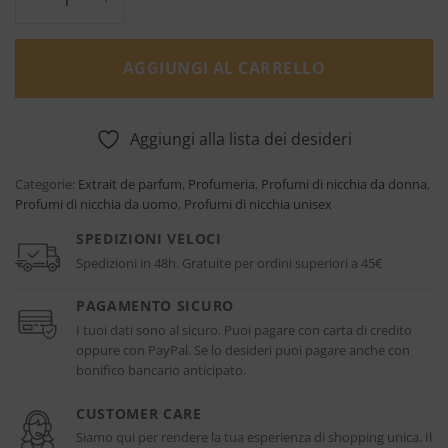
AGGIUNGI AL CARRELLO
Aggiungi alla lista dei desideri
Categorie:
Extrait de parfum
,
Profumeria
,
Profumi di nicchia da donna
,
Profumi di nicchia da uomo
,
Profumi di nicchia unisex
SPEDIZIONI VELOCI
Spedizioni in 48h. Gratuite per ordini superiori a 45€
PAGAMENTO SICURO
I tuoi dati sono al sicuro. Puoi pagare con carta di credito
oppure con PayPal. Se lo desideri puoi pagare anche con
bonifico bancario anticipato.
CUSTOMER CARE
Siamo qui per rendere la tua esperienza di shopping unica. Il