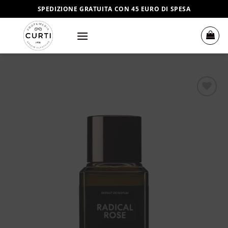
Salta
SPEDIZIONE GRATUITA CON 45 EURO DI SPESA
ai
contenuti
Aggiungi
alla lista
dei
desideri