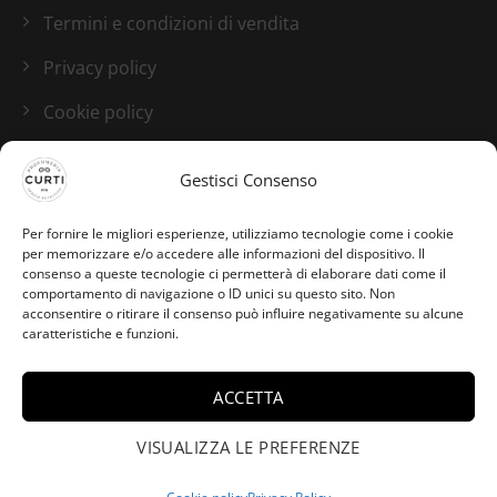
Termini e condizioni di vendita
Privacy policy
Cookie policy
Blog
Gestisci Consenso
I nostri canali social
Per fornire le migliori esperienze, utilizziamo tecnologie come i cookie
per memorizzare e/o accedere alle informazioni del dispositivo. Il
consenso a queste tecnologie ci permetterà di elaborare dati come il
comportamento di navigazione o ID unici su questo sito. Non
acconsentire o ritirare il consenso può influire negativamente su alcune
caratteristiche e funzioni.
ACCETTA
Filippo da Albinea
Frazione Borzano ha
VISUALIZZA LE PREFERENZE
×
acquistato French Lover -
Frederic Malle - 2ml.