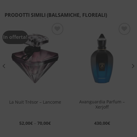
PRODOTTI SIMILI (BALSAMICHE, FLOREALI)
In offerta!
Aggiungi
Aggiungi
alla lista
alla lista
dei
dei
desideri
desideri
Avanguardia Parfum –
La Nuit Trésor – Lancome
Xerjoff
52,00
€
–
70,00
€
430,00
€