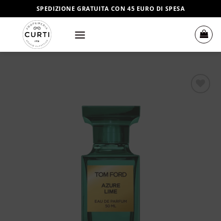
Salta
SPEDIZIONE GRATUITA CON 45 EURO DI SPESA
ai
contenuti
Aggiungi
alla lista
dei
desideri