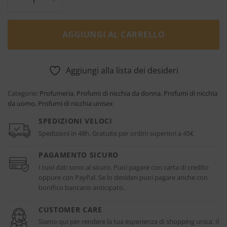
AGGIUNGI AL CARRELLO
Aggiungi alla lista dei desideri
Categorie:
Profumeria
,
Profumi di nicchia da donna
,
Profumi di nicchia
da uomo
,
Profumi di nicchia unisex
SPEDIZIONI VELOCI
Spedizioni in 48h. Gratuite per ordini superiori a 45€
PAGAMENTO SICURO
I tuoi dati sono al sicuro. Puoi pagare con carta di credito
oppure con PayPal. Se lo desideri puoi pagare anche con
bonifico bancario anticipato.
CUSTOMER CARE
Siamo qui per rendere la tua esperienza di shopping unica. Il