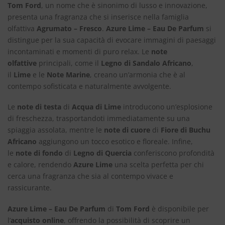
Tom Ford
, un nome che è sinonimo di lusso e innovazione,
presenta una fragranza che si inserisce nella famiglia
olfattiva
Agrumato – Fresco
.
Azure Lime – Eau De Parfum
si
distingue per la sua capacità di evocare immagini di paesaggi
incontaminati e momenti di puro relax. Le
note
olfattive
principali, come il
Legno di Sandalo Africano
,
il
Lime
e le
Note Marine
, creano un’armonia che è al
contempo sofisticata e naturalmente avvolgente.
Le
note di testa
di
Acqua di Lime
introducono un’esplosione
di freschezza, trasportandoti immediatamente su una
spiaggia assolata, mentre le
note di cuore
di
Fiore di Buchu
Africano
aggiungono un tocco esotico e floreale. Infine,
le
note di fondo
di
Legno di Quercia
conferiscono profondità
e calore, rendendo
Azure Lime
una scelta perfetta per chi
cerca una fragranza che sia al contempo vivace e
rassicurante.
Azure Lime – Eau De Parfum
di
Tom Ford
è disponibile per
l’
acquisto online
, offrendo la possibilità di scoprire un