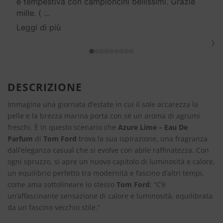
e tempestiva con campioncini bellissimi. Grazie
mille. (
…
Leggi di più
›
DESCRIZIONE
Immagina una giornata d’estate in cui il sole accarezza la
pelle e la brezza marina porta con sé un aroma di agrumi
freschi. È in questo scenario che
Azure Lime – Eau De
Parfum
di
Tom Ford
trova la sua ispirazione, una fragranza
dall’eleganza casual che si evolve con abile raffinatezza. Con
ogni spruzzo, si apre un nuovo capitolo di luminosità e calore,
un equilibrio perfetto tra modernità e fascino d’altri tempi,
come ama sottolineare lo stesso
Tom Ford
: “C’è
un’affascinante sensazione di calore e luminosità, equilibrata
da un fascino vecchio stile.”