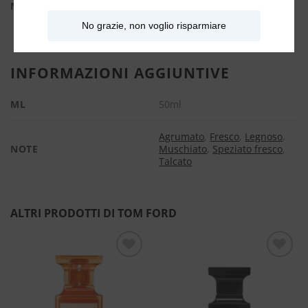
Note di fondo:
Legno di Quercia
No grazie, non voglio risparmiare
INFORMAZIONI AGGIUNTIVE
ML
50ml
Agrumato
,
Fresco
,
Legnoso
,
NOTE
Muschiato
,
Speziato fresco
,
Talcato
ALTRI PRODOTTI DI TOM FORD
Aggiungi
Aggiungi
alla lista
alla lista
dei
dei
desideri
desideri