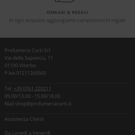
OMAGGI & REGALI
In ogni acquisto aggiungiamo campioncini in regalo
Profumeria Curti Srl
Via della Sapienza, 11
01100 Viterbo
P.Iva 01211260565
Tel.
+39 0761 220211
09.00/13.00 - 15.00/18.00
Mail
shop@profumeriacurti.it
Assistenza Clienti
Da Lunedì a Venerdì