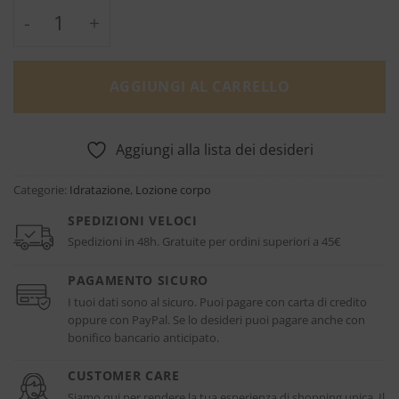
Sel_Vanille Body Lotion - Maison Tahite qua
AGGIUNGI AL CARRELLO
Aggiungi alla lista dei desideri
Categorie:
Idratazione
,
Lozione corpo
SPEDIZIONI VELOCI
Spedizioni in 48h. Gratuite per ordini superiori a 45€
PAGAMENTO SICURO
I tuoi dati sono al sicuro. Puoi pagare con carta di credito
oppure con PayPal. Se lo desideri puoi pagare anche con
bonifico bancario anticipato.
CUSTOMER CARE
Siamo qui per rendere la tua esperienza di shopping unica. Il