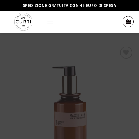
Salta
SPEDIZIONE GRATUITA CON 45 EURO DI SPESA
ai
contenuti
Aggiungi
alla lista
dei
desideri