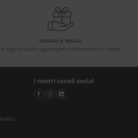
OMAGGI & REGALI
In ogni acquisto aggiungiamo campioncini in regalo
I nostri canali social
vendita