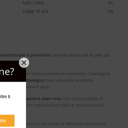
tutti i nasi
…
kind
…
Leggi di più
Leggi di 
elasticizzanti e protettive
, perfetta anche per le pelli più
ne?
ale per un’azione antiossidante ed emolliente. Il packaging
di melograno biologico
dona alla pelle un’azione
ne la cute luminosa e sana.
tre ti
intriganti:
lampone e pepe rosa
, una ricca assoluta di
fonia perfetta che mescola fiori nobili e resine sensuali,
NTO
utine quotidiana in un rituale di bellezza e benessere,