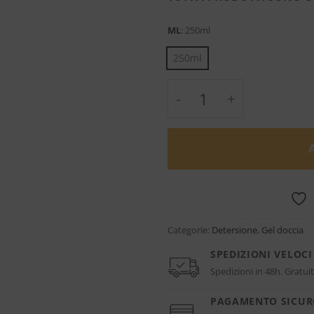
ML
:
250ml
250ml
VICIOUS CACAO Showe
Categorie:
Detersione
,
Gel doccia
SPEDIZIONI VELOCI
Spedizioni in 48h. Gratuit
PAGAMENTO SICU