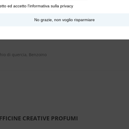
etto ed accetto l'
informativa sulla privacy
No grazie, non voglio risparmiare
hio di quercia, Benzoino
FFICINE CREATIVE PROFUMI