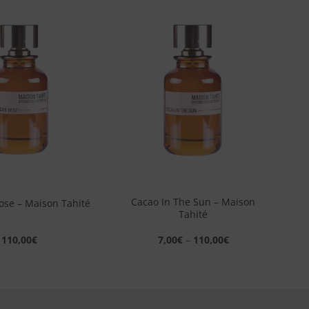
Aggiungi
Aggiungi
alla lista
alla lista
dei
dei
desideri
desideri
+
Cacao In The Sun – Maison
ose – Maison Tahité
Tahité
110,00
€
7,00
€
–
110,00
€