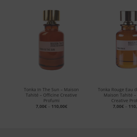
ngi
Aggiungi
sta
alla lista
dei
eri
desideri
+
+
son
Tonka In The Sun – Maison
Tonka Rouge Eau d
Tahité – Officine Creative
Maison Tahité – 
Profumi
Creative Pro
7,00
€
–
110,00
€
7,00
€
–
110