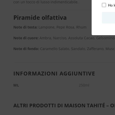
con un tocco di lusso indimenticabile.
Ho l
Piramide olfattiva
Note
di
testa:
L
ampone, Pepe Rosa, Rhum
Note
di
cuore:
Ambra, Narciso, Assoluta Cacao, Gelsomino
Note
di
fondo:
Caramello Salato, Sandalo, Zafferano, Musc
INFORMAZIONI AGGIUNTIVE
ML
250ml
ALTRI PRODOTTI DI MAISON TAHITÉ – O