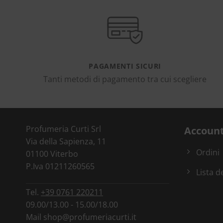
PAGAMENTI SICURI
Tanti metodi di pagamento tra cui scegliere
Profumeria Curti Srl
Accoun
Via della Sapienza, 11
Ordini
01100 Viterbo
P.Iva 01211260565
Lista d
Tel.
+39 0761 220211
09.00/13.00 - 15.00/18.00
Mail
shop@profumeriacurti.it