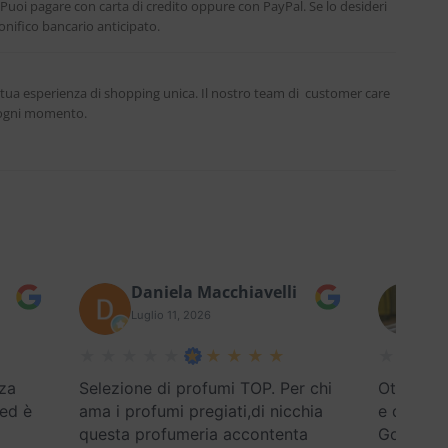
. Puoi pagare con carta di credito oppure con PayPal. Se lo desideri
nifico bancario anticipato.
 tua esperienza di shopping unica. Il nostro team di customer care
n ogni momento.
Daniela Macchiavelli
Fe
Luglio 11, 2026
Lug
za
Selezione di profumi TOP. Per chi
Ottimo se
 ed è
ama i profumi pregiati,di nicchia
e disponi
questa profumeria accontenta
Google) E