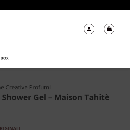
 BOX
ne Creative Profumi
Shower Gel – Maison Tahitè
RIGINALI
.