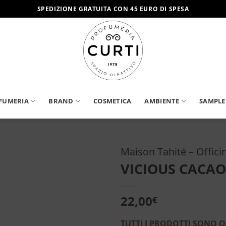
SPEDIZIONE GRATUITA CON 45 EURO DI SPESA
FUMERIA
BRAND
COSMETICA
AMBIENTE
SAMPLE
Maison Tahité – Offici
VICIOUS CACAO 
Aggiungi
alla lista
dei
22,00
€
desideri
TUTTI I PRODOTTI SONO O