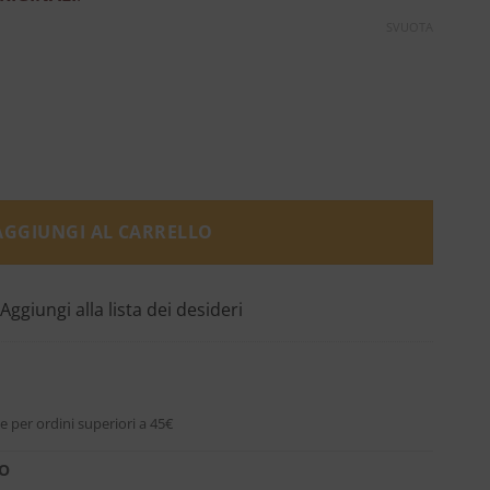
SVUOTA
r Gel - Maison Tahitè quantità
AGGIUNGI AL CARRELLO
Aggiungi alla lista dei desideri
e per ordini superiori a 45€
RO