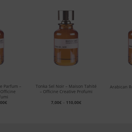
Aggiungi
Aggiungi
alla lista
alla lista
dei
dei
desideri
desideri
+
+
e Parfum –
Tonka Sel Noir – Maison Tahité
Arabican R
Officine
– Officine Creative Profumi
fumi
,00
€
7,00
€
–
110,00
€