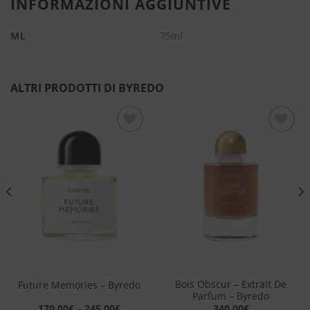
INFORMAZIONI AGGIUNTIVE
ML
75ml
ALTRI PRODOTTI DI BYREDO
Aggiungi
Aggiungi
alla lista
alla lista
dei
dei
desideri
desideri
Bois Obscur – Extrait De
Future Memories – Byredo
Parfum – Byredo
170,00
€
–
245,00
€
340,00
€