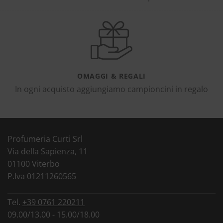
OMAGGI & REGALI
In ogni acquisto aggiungiamo campioncini in regalo
Profumeria Curti Srl
Via della Sapienza, 11
01100 Viterbo
P.Iva 01211260565
Tel.
+39 0761 220211
09.00/13.00 - 15.00/18.00