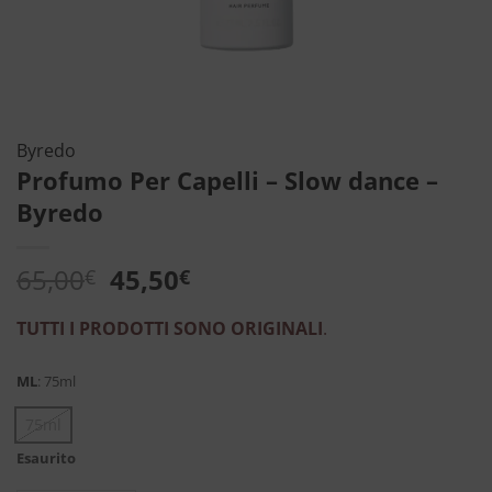
Byredo
Profumo Per Capelli – Slow dance –
Byredo
Il
Il
65,00
45,50
€
€
prezzo
prezzo
originale
attuale
TUTTI I PRODOTTI SONO ORIGINALI
.
era:
è:
65,00€.
45,50€.
ML
:
75ml
75ml
Esaurito