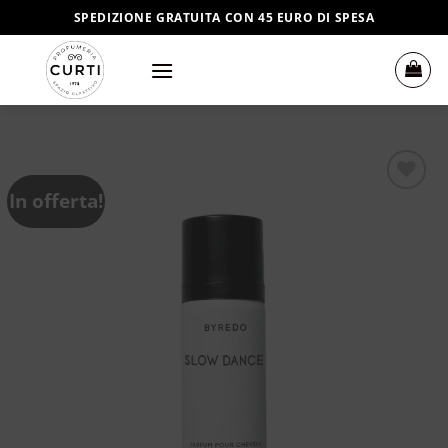
Salta
SPEDIZIONE GRATUITA CON 45 EURO DI SPESA
ai
contenuti
In offerta!
Aggiungi
alla lista
dei
desideri