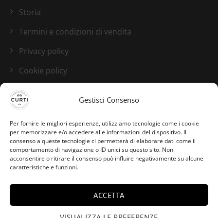
Storia
Termini e condizioni di vendita
Privacy policy
Cookie policy
Blog
Gestisci Consenso
I nostri canali social
Per fornire le migliori esperienze, utilizziamo tecnologie come i cookie
per memorizzare e/o accedere alle informazioni del dispositivo. Il
consenso a queste tecnologie ci permetterà di elaborare dati come il
comportamento di navigazione o ID unici su questo sito. Non
acconsentire o ritirare il consenso può influire negativamente su alcune
caratteristiche e funzioni.
ACCETTA
Maria da APRICENA ha
VISUALIZZA LE PREFERENZE