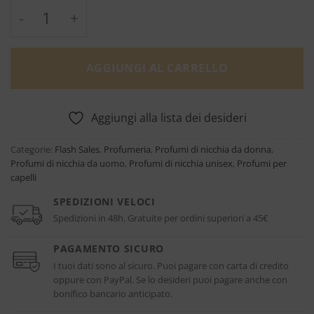
Profumo Per Capelli - Slow dance - Byredo q
AGGIUNGI AL CARRELLO
Aggiungi alla lista dei desideri
Categorie:
Flash Sales
,
Profumeria
,
Profumi di nicchia da donna
,
Profumi di nicchia da uomo
,
Profumi di nicchia unisex
,
Profumi per
capelli
SPEDIZIONI VELOCI
Spedizioni in 48h. Gratuite per ordini superiori a 45€
PAGAMENTO SICURO
I tuoi dati sono al sicuro. Puoi pagare con carta di credito
oppure con PayPal. Se lo desideri puoi pagare anche con
bonifico bancario anticipato.