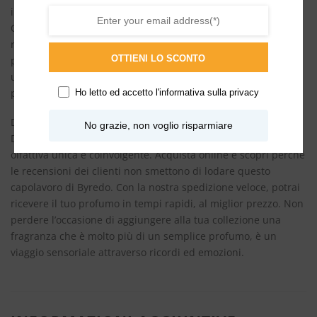
indimenticabile, concepita per essere indossata sui capelli.
Ogni movimento della capigliatura diventa un momento di
rigenerazione olfattiva, un invito a riscoprire la bellezza dei
OTTIENI LO SCONTO
piccoli attimi vissuti. Questo profumo per capelli non è solo
un complemento di bellezza, ma un mezzo per esprimere la
propria personalità attraverso una fragranza senza tempo.
Ho letto ed accetto l'
informativa sulla privacy
Disponibile sul nostro shop, il Profumo Per Capelli – Slow
No grazie, non voglio risparmiare
Dance – Byredo è perfetto per chi desidera un’esperienza
olfattiva unica e coinvolgente. Acquista online e scopri perché
le recensioni dei clienti non smettono di lodare questo
capolavoro di Byredo. Con la nostra spedizione veloce, potrai
ricevere il tuo profumo in tempi rapidi, al miglior prezzo. Non
perdere l’occasione di aggiungere alla tua collezione una
fragranza che è molto più di un semplice profumo, è un
viaggio sensoriale attraverso ricordi ed emozioni.