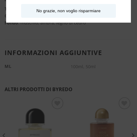
Testa
: ambra, sapodilla giamaicana
No grazie, non voglio risparmiare
Cuore
: viola, legno di sandalo, magnolia
Fondo
: muschio, ambra, legno di cedro
INFORMAZIONI AGGIUNTIVE
ML
100ml, 50ml
ALTRI PRODOTTI DI BYREDO
Aggiungi
Aggiungi
alla lista
alla lista
dei
dei
desideri
desideri