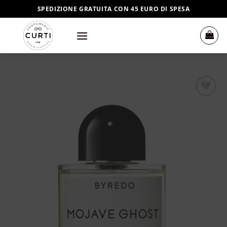
Salta
SPEDIZIONE GRATUITA CON 45 EURO DI SPESA
ai
contenuti
Aggiungi
alla lista
dei
desideri