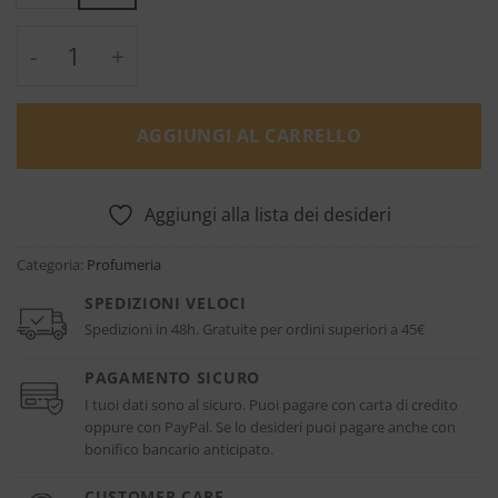
Mojave Ghost - Byredo quantità
AGGIUNGI AL CARRELLO
Aggiungi alla lista dei desideri
Categoria:
Profumeria
SPEDIZIONI VELOCI
Spedizioni in 48h. Gratuite per ordini superiori a 45€
PAGAMENTO SICURO
I tuoi dati sono al sicuro. Puoi pagare con carta di credito
oppure con PayPal. Se lo desideri puoi pagare anche con
bonifico bancario anticipato.
CUSTOMER CARE