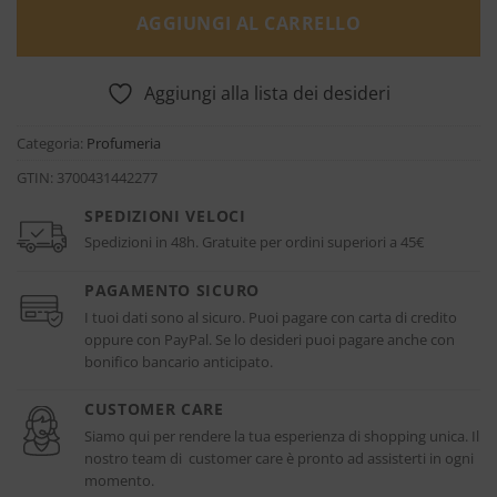
AGGIUNGI AL CARRELLO
Aggiungi alla lista dei desideri
Categoria:
Profumeria
GTIN:
3700431442277
SPEDIZIONI VELOCI
Spedizioni in 48h. Gratuite per ordini superiori a 45€
PAGAMENTO SICURO
I tuoi dati sono al sicuro. Puoi pagare con carta di credito
oppure con PayPal. Se lo desideri puoi pagare anche con
bonifico bancario anticipato.
CUSTOMER CARE
Siamo qui per rendere la tua esperienza di shopping unica. Il
nostro team di customer care è pronto ad assisterti in ogni
momento.