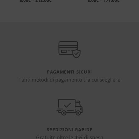
8,00
€
–
212,00
€
8,00
€
–
177,00
€
PAGAMENTI SICURI
Tanti metodi di pagamento tra cui scegliere
SPEDIZIONI RAPIDE
Gratuite oltre le 45€ di spesa