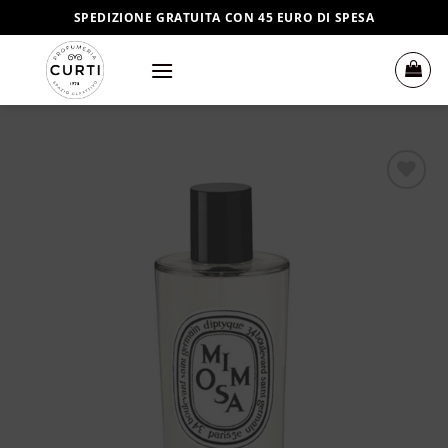
Salta
SPEDIZIONE GRATUITA CON 45 EURO DI SPESA
ai
contenuti
Aggiungi
alla lista
dei
desideri