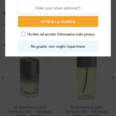
INFORMAZIONI AGGIUNTIVE
OTTIENI LO SCONTO
ML
150ml
Ho letto ed accetto l'
informativa sulla privacy
ALTRI PRODOTTI DI DIPTYQUE
No grazie, non voglio risparmiare
Aggiungi
Aggiungi
alla lista
alla lista
dei
dei
desideri
desideri
34 Boulevard Saint
34 Boulevard Saint
Germain Edp – Diptyque
Germain Edt – Diptyque