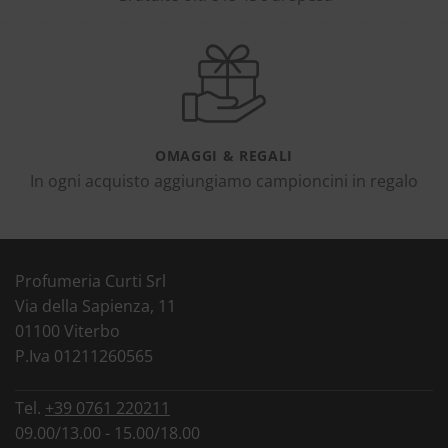
OMAGGI & REGALI
In ogni acquisto aggiungiamo campioncini in regalo
Profumeria Curti Srl
Via della Sapienza, 11
01100 Viterbo
P.Iva 01211260565
Tel.
+39 0761 220211
09.00/13.00 - 15.00/18.00