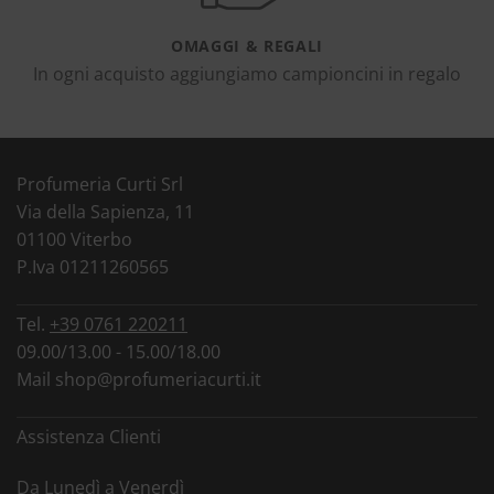
OMAGGI & REGALI
In ogni acquisto aggiungiamo campioncini in regalo
Profumeria Curti Srl
Via della Sapienza, 11
01100 Viterbo
P.Iva 01211260565
Tel.
+39 0761 220211
09.00/13.00 - 15.00/18.00
Mail
shop@profumeriacurti.it
Assistenza Clienti
Da Lunedì a Venerdì