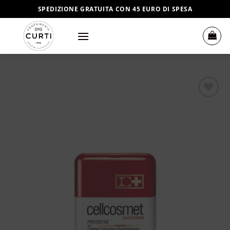
Salta
SPEDIZIONE GRATUITA CON 45 EURO DI SPESA
ai
contenuti
Aggiungi
alla lista
dei
desideri