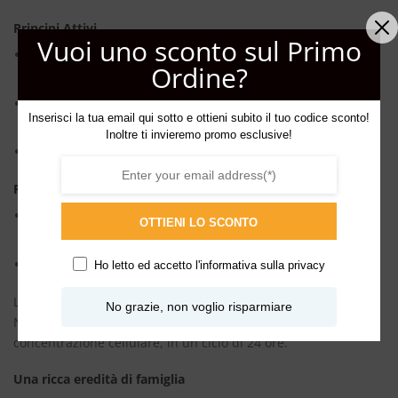
Principi Attivi
Vuoi uno sconto sul Primo
Estratti cellulari stabilizzati (8,8%): rivitalizzanti,
Ordine?
riequilibranti
Glicosaminoglicani Idrolizzati: conservano la tonicità e
Inserisci la tua email qui sotto e ottieni subito il tuo codice sconto!
l’elasticità cutanee, altamente riparatori
Inoltre ti invieremo promo esclusive!
Vitamine E e C: antiossidanti, anti radicali liberi
Raccomandato
Alle donne tra i 25 e i 35 anni per prevenire l’insorgenza
OTTIENI LO SCONTO
delle prime rughe
A tutti i tipi di pelle
Ho letto ed accetto l'
informativa sulla privacy
L’uso quotidiano delle creme Preventive Day e Preventive
No grazie, non voglio risparmiare
Night consente di apportare all’epidermide l’ottimale
concentrazione cellulare, in un ciclo di 24 ore.
Una ricca eredità di famiglia