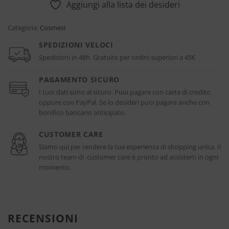
Aggiungi alla lista dei desideri
Categoria:
Cosmesi
SPEDIZIONI VELOCI
Spedizioni in 48h. Gratuite per ordini superiori a 45€
PAGAMENTO SICURO
I tuoi dati sono al sicuro. Puoi pagare con carta di credito
oppure con PayPal. Se lo desideri puoi pagare anche con
bonifico bancario anticipato.
CUSTOMER CARE
Siamo qui per rendere la tua esperienza di shopping unica. Il
nostro team di customer care è pronto ad assisterti in ogni
momento.
RECENSIONI